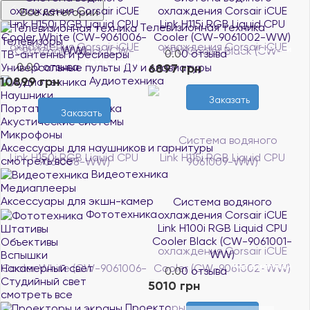
охлаждения Corsair iCUE
охлаждения Corsair iCUE
Все категории
Link H150i RGB Liquid CPU
Link H115i RGB Liquid CPU
Телевизионная техника
Cooler White (CW-9061006-
Cooler (CW-9061002-WW)
Телевизоры
WW)
Нет в наличии
0.0
0 отзыва
ТВ-антенны и ресиверы
Нет в наличии
0.0
0 отзыва
6897 грн
Универсальные пульты ДУ и клавиатуры
10899 грн
Аудиотехника
Наушники
Заказать
Портативная акустика
Заказать
Акустические системы
Микрофоны
Аксессуары для наушников и гарнитуры
смотреть все
Видеотехника
Медиаплееры
Аксессуары для экшн-камер
Система водяного
Фототехника
охлаждения Corsair iCUE
Link H100i RGB Liquid CPU
Штативы
Cooler Black (CW-9061001-
Объективы
WW)
Вспышки
Накамерный свет
Нет в наличии
0.0
0 отзыва
Студийный свет
5010 грн
смотреть все
Проекторы и экраны