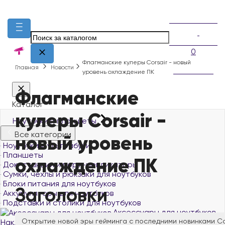
0
Флагманские кулеры Corsair - новый
Главная
Новости
уровень охлаждение ПК
Флагманские
Каталог
кулеры Corsair -
Ноутбуки и планшеты
Все категории
новый уровень
Ноутбуки и ультрабуки
Планшеты
охлаждение ПК
Док-станции и порт-репликаторы
Сумки, чехлы и рюкзаки для ноутбуков
Блоки питания для ноутбуков
Заголовки
Аккумуляторы для ноутбуков
Подставки и столики для ноутбуков
Аксессуары для ноутбуков
Открытие новой эры гейминга с последними новинками Co
Наклейки на клавиатуру