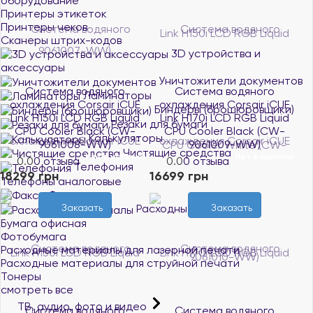
оборудование
Принтеры этикеток
Принтеры чеков
Сканеры штрих-кодов
3D устройства и
аксессуары
Уничтожители документов
Система водяного
Система водяного
Ламинаторы
охлаждения Corsair iCUE
охлаждения Corsair iCUE
Биндеры (брошюровщики)
Link H150i LCD RGB Liquid
Link H170i LCD RGB Liquid
Резаки для бумаги
CPU Cooler Black (CW-
CPU Cooler Black (CW-
Калькуляторы
9061008-WW)
9061009-WW)
Чистящие средства
Нет в наличии
Нет в наличии
0.0
0 отзыва
0.0
0 отзыва
Телефония
18299 грн
16699 грн
Телефоны аналоговые
Факсы
Заказать
Заказать
Расходные материалы
Бумага офисная
Фотобумага
Расходные материалы для лазерной печати
Расходные материалы для струйной печати
Тонеры
смотреть все
ТВ, аудио, фото и видео
Система водяного
Система водяного