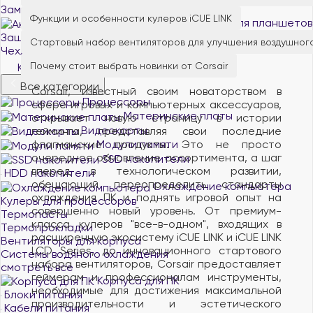
Замки для ноутбуков
Функции и особенности кулеров iCUE LINK
Аксессуары для планшетов
Защитные пленки и стекло для планшетов
Стартовый набор вентиляторов для улучшения воздушног
Чехлы и обложки для планшетов
Почему стоит выбрать новинки от Corsair
Комплектующие для ПК
Все категории
Corsair, известный своим новаторством в
Процессоры
сфере игровых и компьютерных аксессуаров,
Материнские платы
открывает новую страницу в истории
Видеокарты
гейминга, представляя свои последние
флагманские продукты. Это не просто
Модули памяти
очередное обновление ассортимента, а шаг
SSD накопители
вперед в технологическом развитии,
HDD накопители
обещающий переопределить стандарты
Охлаждение компьютера
охлаждения ПК и поднять игровой опыт на
Кулеры для процессоров
совершенно новый уровень. От премиум-
Термопасты
класса кулеров "все-в-одном", входящих в
Термопрокладки
расширенную экосистему iCUE LINK и iCUE LINK
Вентиляторы для корпуса
LCD Series, до инновационного стартового
Системы водяного охлаждения
набора вентиляторов, Corsair предоставляет
смотреть все
геймерам и профессионалам инструменты,
Корпуса для ПК
необходимые для достижения максимальной
Блоки питания
производительности и эстетического
Кабели питания