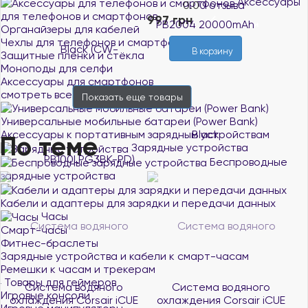
Аксессуары
0.0
0 отзыва
для телефонов и смартфонов
997 грн
В наличии
Органайзеры для кабелей
Чехлы для телефонов и смартфонов
В корзину
Защитные плёнки и стёкла
Моноподы для селфи
Аксессуары для смартфонов
смотреть все
Показать еще
товары
Универсальные мобильные батареи (Power Bank)
Аксессуары к портативным зарядным устройствам
По теме
Зарядные устройства
Беспроводные
зарядные устройства
Кабели и адаптеры для зарядки и передачи данных
Часы
Смарт-часы
Фитнес-браслеты
Зарядные устройства и кабели к смарт-часам
Ремешки к часам и трекерам
Товары для геймеров
Система водяного
Система водяного
Игровые консоли
охлаждения Corsair iCUE
охлаждения Corsair iCUE