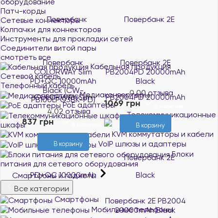
оборудование
Патч-корды
Сетевые коннекторы
Колпачки для коннекторов
Инструменты для прокладки сетей
Соединители витой пары
смотреть все
Повербанк
Повербанк 2E
Кабельная продукция
COLORWAY Slim
PB2004PD 20000mAh
Сетевой кабель
PD+QC 10000mAh
Black
Телефонный кабель
Black (CW-
0.0
0 отзыва
Медиаконвертеры
PB100LPG3BK-PD)
1069 грн
PoE адаптеры
В наличии
4.0
2 отзыва
Телекоммуникационные
837 грн
шкафы
В наличии
В корзину
KVM коммутаторы и кабели
VoIP шлюзы и адаптеры
В корзину
Блоки
питания для сетевого оборудования
Смартфоны и гаджеты
Все категории
Смартфоны
Повербанк 2E PB2004
Мобильные телефоны
20000mAh Black