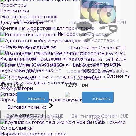
Заказать
Проекторы
Презентеры
Экраны для проекторов
Документ-камеры
Крепления и подставки для проекторов
Интерактивные доски
Адаптеры и
кабели мультимедийные
Система водяного
Вентилятор Corsair iCUE
охлаждения Corsair iCUE
Link QX120 RGB PWM PC
Видеоразветвители, видеокоммутаторы
Link H100i RGB Liquid CPU
Fans Starter Kit with iCUE
Крепления и
Cooler White (CW-9061005-
Link System Hub (CO-
подставки для техники
WW)
9051002-WW)
Элементы
Нет в наличии
Нет в наличии
0.0
0 отзыва
0.0
0 отзыва
питания и зарядные устройства
4593 грн
7299 грн
Аккумуляторы
Батарейки
Заказать
Заказать
Зарядные устройства для аккумуляторов
Бытовая техника
Все категории
Крупная бытовая техника
Холодильники
Морозильные камеры и лари