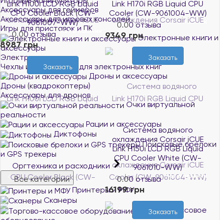
Игровые манипуляторы
Link H100i LCD RGB Liquid
Link H170i RGB Liquid CPU
Аксессуары для геймеров
CPU Cooler Black (CW-
Cooler (CW-9061004-WW)
Аксессуары для игровых консолей
9061007-WW)
Нет в наличии
0.0
0 отзыва
Игры для приставок и ПК
Нет в наличии
0.0
0 отзыва
9349 грн
Электронные книги и
8987 грн
аксессуары
Электронные книги
Заказать
Чехлы и аксессуары для электронных книг
Заказать
Дроны и аксессуары
Дроны (квадрокоптеры)
Аксессуары для дронов
Очки виртуальной
реальности
Рации и аксессуары
Система водяного
Диктофоны
охлаждения Corsair iCUE
Поисковые брелоки
Link H150i LCD RGB Liquid
и GPS трекеры
CPU Cooler White (CW-
Оргтехника и расходники
9061010-WW)
Нет в наличии
0.0
0 отзыва
Все категории
16199 грн
Принтеры и МФУ
Сканеры
Торгово-кассовое
Заказать