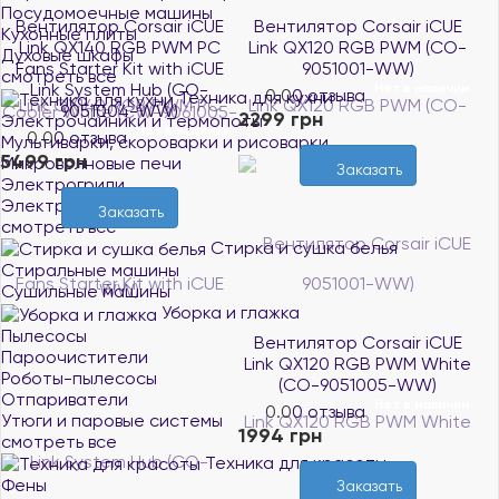
Посудомоечные машины
Вентилятор Corsair iCUE
Вентилятор Corsair iCUE
Кухонные плиты
Link QX140 RGB PWM PC
Link QX120 RGB PWM (CO-
Духовые шкафы
Fans Starter Kit with iCUE
9051001-WW)
смотреть все
Link System Hub (CO-
Нет в наличии
0.0
0 отзыва
Техника для кухни
9051004-WW)
2299 грн
Электрочайники и термопоты
Нет в наличии
0.0
0 отзыва
Мультиварки, скороварки и рисоварки
5499 грн
Микроволновые печи
Заказать
Электрогрили
Электропечи
Заказать
смотреть все
Стирка и сушка белья
Стиральные машины
Сушильные машины
Уборка и глажка
Пылесосы
Вентилятор Corsair iCUE
Пароочистители
Link QX120 RGB PWM White
Роботы-пылесосы
(CO-9051005-WW)
Отпариватели
Нет в наличии
0.0
0 отзыва
Утюги и паровые системы
1994 грн
смотреть все
Техника для красоты
Фены
Заказать