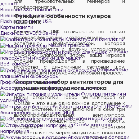
для требовательных геймеров и
данных
профессионалов.
Внешние SSD-накопители
Функции и особенности кулеров
Внешние HDD-накопители
Flash накопители USB
iCUE LINK
Карты памяти
Кулеры iCUE LINK отличаются не только
Диски CD, DVD, Blue-ray
высокоэффективным охлаждением, но и
Клавиатуры и комплекты
эстетичной RGB-подсветкой, которая
Мыши и трекболы
синхронизируется с другими устройствами
Игровые
CORSAIR. Благодаря этому, ваша игровая
поверхности и коврики для мышек
станция превращается в произведение
Веб-камеры
искусства с динамичным световым шоу,
Графические
усиливающим погружение в игровой процесс.
планшеты и аксессуары
Стартовый набор вентиляторов для
Графические планшеты
улучшения воздушного потока
Аксессуары для графических планшетов
Фильтры питания и
Новый стартовый набор вентиляторов от
удлинители
Corsair - это еще одно важное дополнение к
Источники
вашей системе. Набор включает в себя три
бесперебойного питания (ИБП)
высокопроизводительных вентилятора,
USB-хабы и кардридеры
системный концентратор и кабель.
Стабилизаторы
Управление всеми компонентами
напряжения
осуществляется через интуитивно понятное
Аккумуляторные батареи
программное обеспечение CORSAIR iCUE,