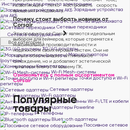
Инструменты для ремонта электроники
позволяющее легко настраивать скорость
Зарядные устройства
вращения и подсветку.
для АКБ
Почему стоит выбрать новинки от
Устройства видеозахвата
Corsair
Сетевые переходники
Эти продукты от Corsair являются идеальным
Сетевое оборудование
выбором для геймеров, которые стремятся к
Все категории
максимальной производительности и
3G/4G роутеры
надежности своих игровых систем. Они не
Маршрутизаторы
только обеспечивают оптимальное
(роутеры)
охлаждение, но и добавляют эстетической
Коммутаторы
привлекательности вашему ПК.
Wi-Fi Mesh-системы
Ознакомьтесь с полным ассортиментом
Точки доступа и Wi-Fi
Corsair
репитеры
Сетевые адаптеры
Wi-Fi адаптеры
Популярные
Антенны Wi-Fi/LTE и кабели
товары
Адаптеры Powerline
IP-телефоны
Bluetooth адаптеры
Пассивное сетевое