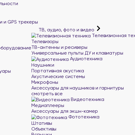
льности
и и GPS трекеры
ТВ, аудио, фото и видео
Телевизионная те
Телевизоры
ТВ-антенны и ресиверы
оборудование
Универсальные пульты ДУ и клавиатуры
Аудиотехника
Наушники
Портативная акустика
суары
Акустические системы
Микрофоны
Аксессуары для наушников и гарнитуры
смотреть все
Видеотехника
Медиаплееры
Аксессуары для экшн-камер
Фототехника
Штативы
Объективы
Вспышки