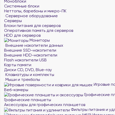
Моноблоки
Системные блоки
Неттопы, баребоны и микро-ПК
Серверное оборудование
Серверы
Блоки питания для серверов
Оперативная память для серверов
HDD для серверов
Мониторы
Внешние накопители данных
Внешние SSD-накопители
Внешние HDD-накопители
Flash накопители USB
Карты памяти
Диски CD, DVD, Blue-ray
Клавиатуры и комплекты
Мыши и трекболы
Игровые по
Веб-камеры
Графические п
Графические планшеты
Аксессуары для графических планшетов
Фильтры питания и уд
Источники 