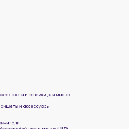
верхности и коврики для мышек
ланшеты и аксессуары
линители
бесперебойного питания (ИБП)