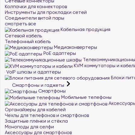
Сетевые коннекторы
Колпачки для коннекторов
Инструменты для прокладки сетей
Соединители витой пары
смотреть все
Кабельная продукция
Сетевой кабель
Телефонный кабель
Медиаконвертеры
PoE адаптеры
Телекоммуникационн
KVM коммутаторы и кабел
VoIP шлюзы и адаптеры
Блоки пит
Смартфоны и гаджеты
Смартфоны
Мобильные телефоны
Аксессуары
Органайзеры для кабелей
Чехлы для телефонов и смартфонов
Защитные плёнки и стёкла
Моноподы для селфи
Аксессуары для смартфонов