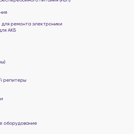
ния
 для ремонта электроники
для АКБ
ы)
Fi репитеры
ли
е оборудование