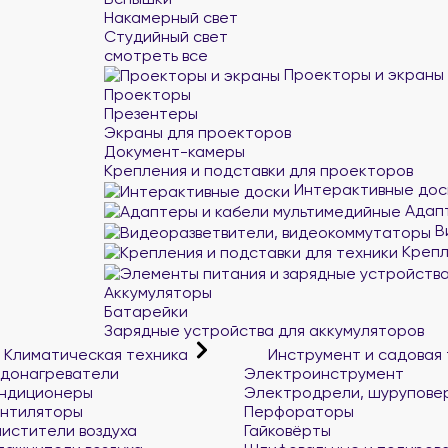
Накамерный свет
Студийный свет
смотреть все
Проекторы и экраны
Проекторы
Презентеры
Экраны для проекторов
Документ-камеры
Крепления и подставки для проекторов
Интерактивные дос
Адапт
В
Крепл
Аккумуляторы
Батарейки
Зарядные устройства для аккумуляторов
Климатическая техника
Инструмент и садовая
донагреватели
Электроинструмент
ндиционеры
Электродрели, шурупове
нтиляторы
Перфораторы
истители воздуха
Гайковёрты