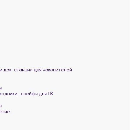
и док-станции для накопителей
ы
ходники, шлейфы для ПК
а
ение