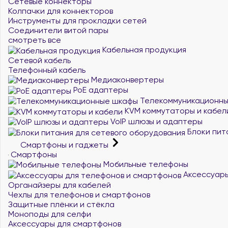
Сетевые коннекторы
Колпачки для коннекторов
Инструменты для прокладки сетей
Соединители витой пары
смотреть все
Кабельная продукция
Сетевой кабель
Телефонный кабель
Медиаконвертеры
PoE адаптеры
Телекоммуникационн
KVM коммутаторы и кабел
VoIP шлюзы и адаптеры
Блоки пит
Смартфоны и гаджеты
Смартфоны
Мобильные телефоны
Аксессуары
Органайзеры для кабелей
Чехлы для телефонов и смартфонов
Защитные плёнки и стёкла
Моноподы для селфи
Аксессуары для смартфонов