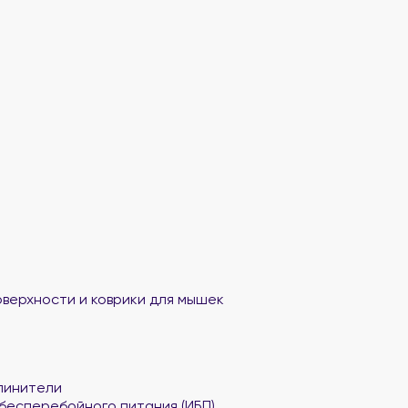
верхности и коврики для мышек
линители
бесперебойного питания (ИБП)