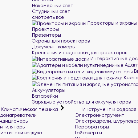
Накамерный свет
Студийный свет
смотреть все
Проекторы и экраны
Проекторы
Презентеры
Экраны для проекторов
Документ-камеры
Крепления и подставки для проекторов
Интерактивные дос
Адапт
В
Крепл
Аккумуляторы
Батарейки
Зарядные устройства для аккумуляторов
Климатическая техника
Инструмент и садовая
донагреватели
Электроинструмент
ндиционеры
Электродрели, шурупове
нтиляторы
Перфораторы
истители воздуха
Гайковёрты