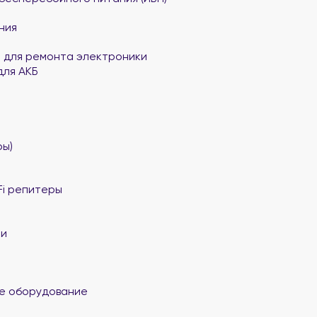
ния
 для ремонта электроники
для АКБ
ы)
Fi репитеры
ли
е оборудование