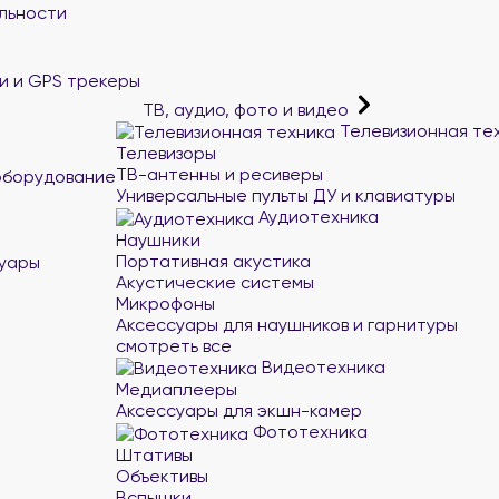
льности
и и GPS трекеры
ТВ, аудио, фото и видео
Телевизионная те
Телевизоры
ТВ-антенны и ресиверы
оборудование
Универсальные пульты ДУ и клавиатуры
Аудиотехника
Наушники
Портативная акустика
суары
Акустические системы
Микрофоны
Аксессуары для наушников и гарнитуры
смотреть все
Видеотехника
Медиаплееры
Аксессуары для экшн-камер
Фототехника
Штативы
Объективы
Вспышки