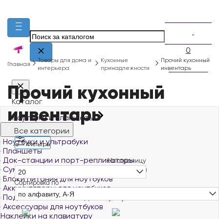
0
Товары для дома и
Кухонные
Прочий кухонный
Главная
интерьера
принадлежности
инвентарь
Прочий кухонный
Каталог
инвентарь
Ноутбуки и планшеты
Все категории
Ноутбуки и ультрабуки
Фильтры
Планшеты
Док-станции и порт-репликаторы
На страницу
Сумки, чехлы и рюкзаки для ноутбуков
20
Блоки питания для ноутбуков
Сортировка по
Аккумуляторы для ноутбуков
по алфавиту, А-Я
Подставки и столики для ноутбуков
Аксессуары для ноутбуков
Наклейки на клавиатуру