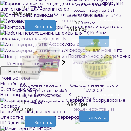
Карманы и
Нет в наличии
Glass" Tavialo терка для
0.0
0 отзыва
док-станции для накопителей
овощей и фруктов 16 в 1
149 грн
Оптические приводы
(193100008)
Звуковые карты
Нет в наличии
0.0
0 отзыва
Контроллеры и адаптеры
Заказать
1416 грн
Кабели,
переходники, шлейфы для ПК
Заказать
Аксессуары для ПК
Аксессуары для майнинга
Программное обеспечение
Компьютерная техника
Все категории
Компьютеры
Моноблоки
Набор контейнеров для
Сушка для зелени Tavialo
Системные блоки
хранения продуктов Tavialo 6
(193300001)
Неттопы, баребоны и микро-ПК
Нет в наличии
предметов (193500006)
0.0
0 отзыва
Серверное оборудование
Нет в наличии
0.0
0 отзыва
499 грн
Серверы
690 грн
Блоки питания для серверов
Оперативная память для серверов
Заказать
HDD для серверов
Заказать
Мониторы