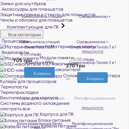
Замки для ноутбуков
Аксессуары для планшетов
Защитные пленки и стекло для планшетов
Чехлы и обложки для планшетов
Комплектующие для ПК
Все категории
Процессоры
Измельчитель специй
Соковыжималка +
Материнские платы
PowerPlant PP556
Спирализатор Tavialo 3 в 1
Видеокарты
(193400003)
0.0
0 отзыва
В наличии
Модули памяти
705 грн
0.0
0 отзыва
В наличии
SSD накопители
270 грн
HDD накопители
В корзину
Охлаждение компьютера
В корзину
Кулеры для процессоров
Термопасты
Термопрокладки
Вентиляторы для корпуса
Системы водяного охлаждения
смотреть все
Корпуса для ПК
Блоки питания
Доска разделочная Resto
Многофункциональная
Кабели питания
(95401)
овощерезка-шатковница "Pro