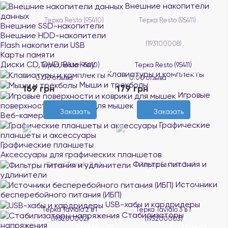
Внешние накопители
данных
Внешние SSD-накопители
Внешние HDD-накопители
Flash накопители USB
Карты памяти
Диски CD, DVD, Blue-ray
Терка Resto (95410)
Терка Resto (95411)
Клавиатуры и комплекты
Нет в наличии
Нет в наличии
0.0
0 отзыва
0.0
0 отзыва
Мыши и трекболы
169 грн
179 грн
Игровые
поверхности и коврики для мышек
Заказать
Заказать
Веб-камеры
Графические
планшеты и аксессуары
Графические планшеты
Аксессуары для графических планшетов
Фильтры питания и
удлинители
Источники
бесперебойного питания (ИБП)
USB-хабы и кардридеры
Терка Tavialo 2 в 1
Терка Tavialo 3 в 1
Стабилизаторы
(193200002)
(193200003)
напряжения
Нет в наличии
Нет в наличии