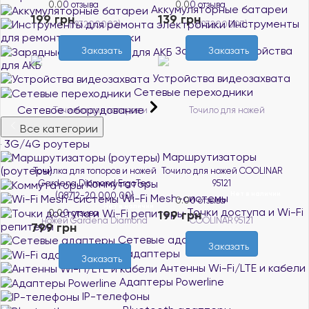
0.0
0 отзыва
0.0
0 отзыва
Аккумуляторные батареи
199 грн
139 грн
Инструменты
для ремонта электроники
Зарядные устройства
Заказать
Заказать
для АКБ
Устройства видеозахвата
Сетевые переходники
Сетевое оборудование
Все категории
3G/4G роутеры
Маршрутизаторы
(роутеры)
Точилка для топоров и ножей
Точило для ножей COOLINAR
Коммутаторы
Gardena Diamond ErgoTec
95121
Нет в наличии
(08712-20.000.00)
Wi-Fi Mesh-системы
0.0
0 отзыва
Нет в наличии
Точки доступа и Wi-Fi
0.0
0 отзыва
199 грн
репитеры
799 грн
Сетевые адаптеры
Заказать
Wi-Fi адаптеры
Заказать
Антенны Wi-Fi/LTE и кабели
Адаптеры Powerline
IP-телефоны