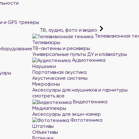
льности
и и GPS трекеры
ТВ, аудио, фото и видео
Телевизионная те
Телевизоры
ТВ-антенны и ресиверы
оборудование
Универсальные пульты ДУ и клавиатуры
Аудиотехника
Наушники
Портативная акустика
суары
Акустические системы
Микрофоны
Аксессуары для наушников и гарнитуры
смотреть все
Видеотехника
Медиаплееры
Аксессуары для экшн-камер
Фототехника
Штативы
Объективы
Вспышки