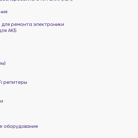
ния
 для ремонта электроники
для АКБ
ы)
Fi репитеры
ли
е оборудование