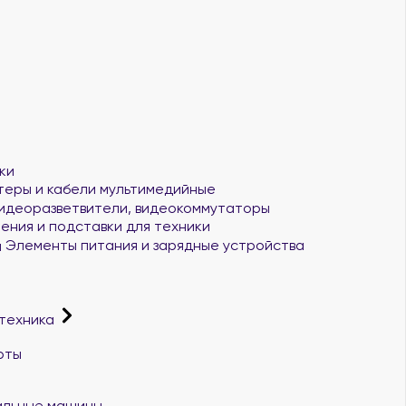
ки
еры и кабели мультимедийные
идеоразветвители, видеокоммутаторы
ения и подставки для техники
Элементы питания и зарядные устройства
 техника
рты
альные машины