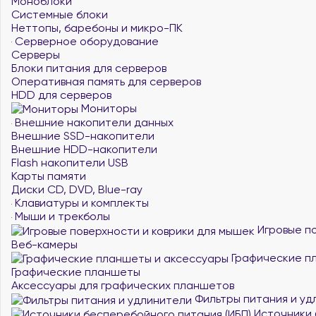
Моноблоки
Системные блоки
Неттопы, баребоны и микро-ПК
Серверное оборудование
Серверы
Блоки питания для серверов
Оперативная память для серверов
HDD для серверов
Мониторы
Внешние накопители данных
Внешние SSD-накопители
Внешние HDD-накопители
Flash накопители USB
Карты памяти
Диски CD, DVD, Blue-ray
Клавиатуры и комплекты
Мыши и трекболы
Игровые по
Веб-камеры
Графические п
Графические планшеты
Аксессуары для графических планшетов
Фильтры питания и уд
Источники 