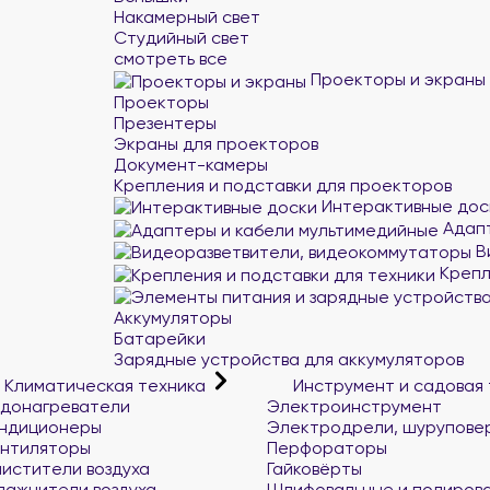
Накамерный свет
Студийный свет
смотреть все
Проекторы и экраны
Проекторы
Презентеры
Экраны для проекторов
Документ-камеры
Крепления и подставки для проекторов
Интерактивные дос
Адапт
В
Крепл
Аккумуляторы
Батарейки
Зарядные устройства для аккумуляторов
Климатическая техника
Инструмент и садовая
донагреватели
Электроинструмент
ндиционеры
Электродрели, шурупове
нтиляторы
Перфораторы
истители воздуха
Гайковёрты
лажнители воздуха
Шлифовальные и полиров