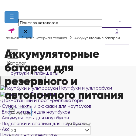
0
Главная
Компьютерная техника
Аккумуляторные батареи
Аккумуляторные
батареи для
Каталог
Ноутбуки и планшеты
резервного и
Все категории
Ноутбуки и ультрабуки
автономного питания
Планшеты
Док-станции и порт-репликаторы
Сумки, чехлы и рюкзаки для ноутбуков
Блоки питания для ноутбуков
Фильтры
Аккумуляторы для ноутбуков
Подставки и столики для ноутбуков
На страницу
Аксессуары для ноутбуков
20
Наклейки на клавиатуру