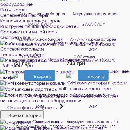
оборудование
Патч-корды
Сетевые коннекторы
Колпачки для коннекторов
Инструменты для прокладки сетей
Соединители витой пары
смотреть все
Аккумуляторная батарея
Аккумуляторная батарея
Кабельная продукция
FrimeCom 12V 7.5AH (GS1275)
FrimeCom 12V 7AH (GS1270)
Сетевой кабель
AGM
AGM
Телефонный кабель
0.0
0 отзыва
0.0
0 отзыва
В наличии
В наличии
Медиаконвертеры
751 грн
733 грн
PoE адаптеры
Телекоммуникационные
В корзину
В корзину
шкафы
KVM коммутаторы и кабели
VoIP шлюзы и адаптеры
Блоки
питания для сетевого оборудования
Смартфоны и гаджеты
Все категории
Смартфоны
Аккумуляторная батарея
Аккумуляторная батарея Full
FrimeCom 12V 9AH (GS1290)
Energy FEL-1218 12V 18AH (FEL-
Мобильные телефоны