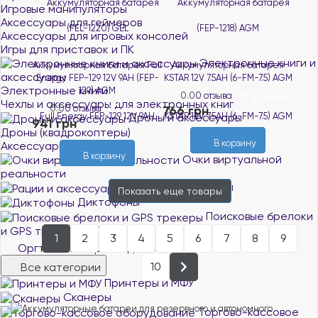
Игровые манипуляторы
Аксессуары для геймеров
Аксессуары для игровых консолей
Игры для приставок и ПК
Электронные книги и
Аккумуляторная батарея Full
Аккумуляторная батарея
аксессуары
Energy FEP-129 12V 9AH (FEP-
KSTAR 12V 7.5AH (6-FM-7.5) AGM
Электронные книги
129) AGM
0.0
0 отзыва
В наличии
Чехлы и аксессуары для электронных книг
0.0
0 отзыва
766 грн
В наличии
Дроны и аксессуары
941 грн
Дроны (квадрокоптеры)
В корзину
Аксессуары для дронов
В корзину
Очки виртуальной
реальности
Рации и аксессуары
Показать еще
товары
Диктофоны
Поисковые брелоки
и GPS трекеры
1
2
3
4
5
6
7
8
9
Оргтехника и расходники
10
Все категории
Принтеры и МФУ
Сканеры
Торгово-кассовое