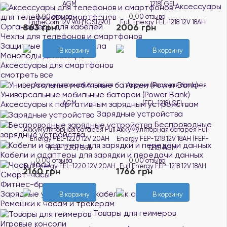
AGM
1218) GEL
Аксессуары
для телефонов и смартфонов
0.0
0 отзыва
0.0
0 отзыва
В наличии
В наличии
Органайзеры для кабелей
863 грн
2006 грн
Чехлы для телефонов и смартфонов
Защитные плёнки и стёкла
В корзину
В корзину
Моноподы для селфи
Аксессуары для смартфонов
смотреть все
Универсальные мобильные батареи (Power Bank)
Аксессуары к портативным зарядным устройствам
Зарядные устройства
Беспроводные
Аккумуляторная батарея Full
Аккумуляторная батарея Full
зарядные устройства
Energy FEL-1220 12V 20AH
Energy FEP-1218 12V 18AH (FEP-
(FEL-1220) GEL
1218) AGM
Кабели и адаптеры для зарядки и передачи данных
0.0
0 отзыва
0.0
0 отзыва
В наличии
В наличии
Часы
2160 грн
1766 грн
Смарт-часы
Фитнес-браслеты
Зарядные устройства и кабели к смарт-часам
В корзину
В корзину
Ремешки к часам и трекерам
Товары для геймеров
Игровые консоли