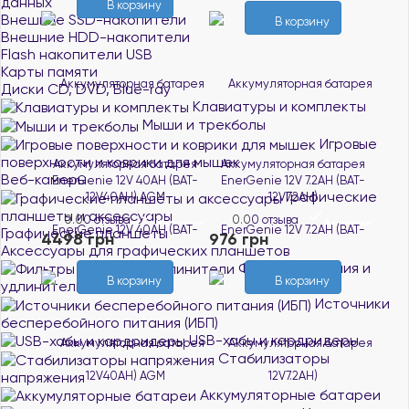
данных
В корзину
Внешние SSD-накопители
В корзину
Внешние HDD-накопители
Flash накопители USB
Карты памяти
Диски CD, DVD, Blue-ray
Клавиатуры и комплекты
Мыши и трекболы
Игровые
поверхности и коврики для мышек
Аккумуляторная батарея
Аккумуляторная батарея
Веб-камеры
EnerGenie 12V 40AH (BAT-
EnerGenie 12V 7.2AH (BAT-
Графические
12V40AH) AGM
12V7.2AH)
планшеты и аксессуары
0.0
0 отзыва
0.0
0 отзыва
В наличии
В наличии
Графические планшеты
4498 грн
976 грн
Аксессуары для графических планшетов
Фильтры питания и
В корзину
В корзину
удлинители
Источники
бесперебойного питания (ИБП)
USB-хабы и кардридеры
Стабилизаторы
напряжения
Аккумуляторные батареи