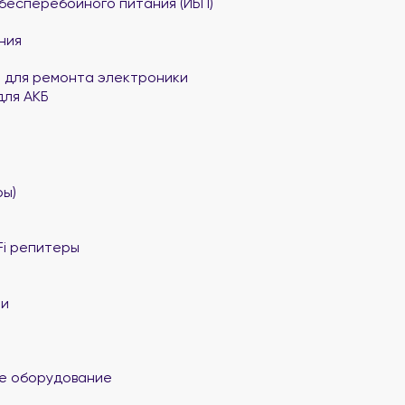
бесперебойного питания (ИБП)
ния
 для ремонта электроники
для АКБ
ы)
Fi репитеры
ли
е оборудование