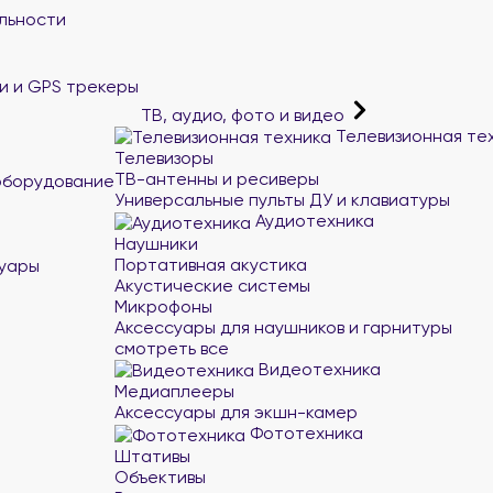
льности
и и GPS трекеры
ТВ, аудио, фото и видео
Телевизионная те
Телевизоры
ТВ-антенны и ресиверы
оборудование
Универсальные пульты ДУ и клавиатуры
Аудиотехника
Наушники
Портативная акустика
суары
Акустические системы
Микрофоны
Аксессуары для наушников и гарнитуры
смотреть все
Видеотехника
Медиаплееры
Аксессуары для экшн-камер
Фототехника
Штативы
Объективы