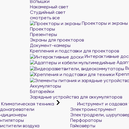
Вспышки
Накамерный свет
Студийный свет
смотреть все
Проекторы и экраны
Проекторы
Презентеры
Экраны для проекторов
Документ-камеры
Крепления и подставки для проекторов
Интерактивные дос
Адапт
В
Крепл
Аккумуляторы
Батарейки
Зарядные устройства для аккумуляторов
Климатическая техника
Инструмент и садовая
донагреватели
Электроинструмент
ндиционеры
Электродрели, шурупове
нтиляторы
Перфораторы
истители воздуха
Гайковёрты