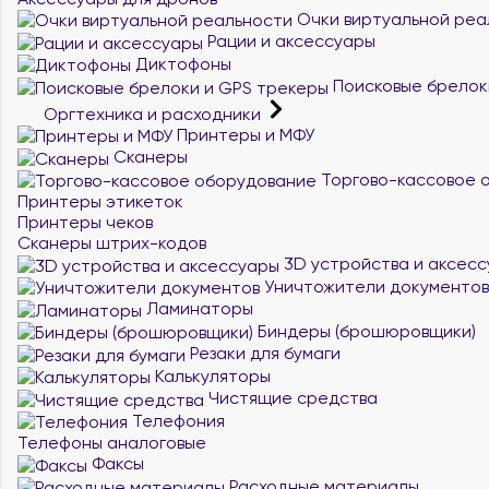
Очки виртуальной реа
Рации и аксессуары
Диктофоны
Поисковые брелок
Оргтехника и расходники
Принтеры и МФУ
Сканеры
Торгово-кассовое 
Принтеры этикеток
Принтеры чеков
Сканеры штрих-кодов
3D устройства и аксес
Уничтожители документов
Ламинаторы
Биндеры (брошюровщики)
Резаки для бумаги
Калькуляторы
Чистящие средства
Телефония
Телефоны аналоговые
Факсы
Расходные материалы