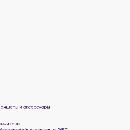
ланшеты и аксессуары
линители
бесперебойного питания (ИБП)