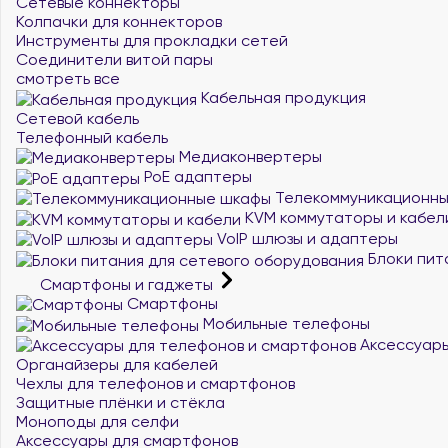
Сетевые коннекторы
Колпачки для коннекторов
Инструменты для прокладки сетей
Соединители витой пары
смотреть все
Кабельная продукция
Сетевой кабель
Телефонный кабель
Медиаконвертеры
PoE адаптеры
Телекоммуникационн
KVM коммутаторы и кабел
VoIP шлюзы и адаптеры
Блоки пит
Смартфоны и гаджеты
Смартфоны
Мобильные телефоны
Аксессуары
Органайзеры для кабелей
Чехлы для телефонов и смартфонов
Защитные плёнки и стёкла
Моноподы для селфи
Аксессуары для смартфонов