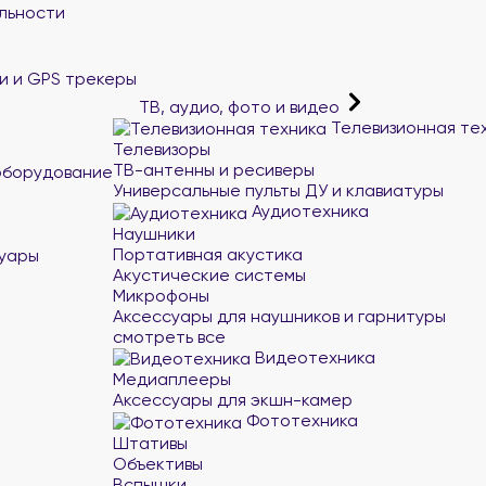
льности
и и GPS трекеры
ТВ, аудио, фото и видео
Телевизионная те
Телевизоры
ТВ-антенны и ресиверы
оборудование
Универсальные пульты ДУ и клавиатуры
Аудиотехника
Наушники
Портативная акустика
суары
Акустические системы
Микрофоны
Аксессуары для наушников и гарнитуры
смотреть все
Видеотехника
Медиаплееры
Аксессуары для экшн-камер
Фототехника
Штативы
Объективы
Вспышки