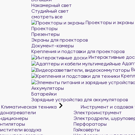
Накамерный свет
Студийный свет
смотреть все
Проекторы и экраны
Проекторы
Презентеры
Экраны для проекторов
Документ-камеры
Крепления и подставки для проекторов
Интерактивные дос
Адапт
В
Крепл
Аккумуляторы
Батарейки
Зарядные устройства для аккумуляторов
Климатическая техника
Инструмент и садовая
донагреватели
Электроинструмент
ндиционеры
Электродрели, шурупове
нтиляторы
Перфораторы
истители воздуха
Гайковёрты