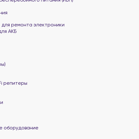
ния
 для ремонта электроники
для АКБ
ы)
Fi репитеры
ли
е оборудование