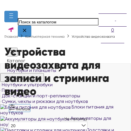
0
Главная
Компьютерная техника
Устройства видеозахвата
Устройства
видеозахвата для
Каталог
Ноутбуки и планшеты
записи и стриминга
Все категории
Ноутбуки и ультрабуки
видео
Планшеты
Док-станции и порт-репликаторы
Сумки, чехлы и рюкзаки для ноутбуков
Блоки питания для
Фильтры
ноутбуков
Аккумуляторы для
На страницу
ноутбуков
20
Подставки и