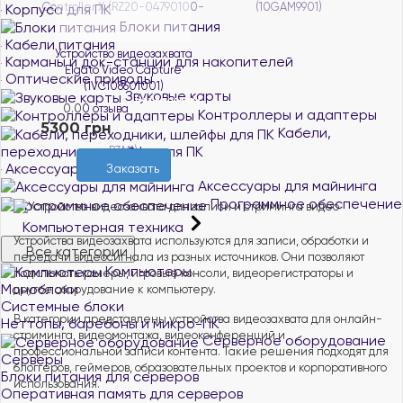
Корпуса для ПК
Блоки питания
Кабели питания
Устройство видеозахвата
Карманы и док-станции для накопителей
Elgato Video Capture
Оптические приводы
(1VC108601001)
Звуковые карты
Нет в наличии
0.0
0 отзыва
Контроллеры и адаптеры
5300 грн
Кабели,
переходники, шлейфы для ПК
Аксессуары для ПК
Заказать
Аксессуары для майнинга
Программное обеспечение
Компьютерная техника
Устройства видеозахвата используются для записи, обработки и
Все категории
передачи видеосигнала из разных источников. Они позволяют
Компьютеры
подключать камеры, игровые консоли, видеорегистраторы и
Моноблоки
другое оборудование к компьютеру.
Системные блоки
В категории представлены устройства видеозахвата для онлайн-
Неттопы, баребоны и микро-ПК
стриминга, видеомонтажа, видеоконференций и
Серверное оборудование
профессиональной записи контента. Такие решения подходят для
Серверы
блоггеров, геймеров, образовательных проектов и корпоративного
Блоки питания для серверов
использования.
Оперативная память для серверов