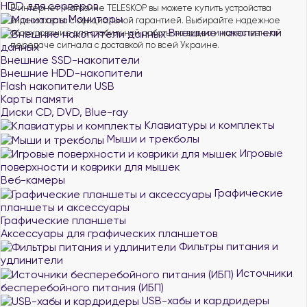
HDD для серверов
В интернет-магазине TELESKOP вы можете купить устройства
Мониторы
видеозахвата с официальной гарантией. Выбирайте надежное
Внешние накопители
оборудование для стабильной работы по видео и качественной
передаче сигнала с доставкой по всей Украине.
данных
Внешние SSD-накопители
Внешние HDD-накопители
Flash накопители USB
Карты памяти
Диски CD, DVD, Blue-ray
Клавиатуры и комплекты
Мыши и трекболы
Игровые
поверхности и коврики для мышек
Веб-камеры
Графические
планшеты и аксессуары
Графические планшеты
Аксессуары для графических планшетов
Фильтры питания и
удлинители
Источники
бесперебойного питания (ИБП)
USB-хабы и кардридеры