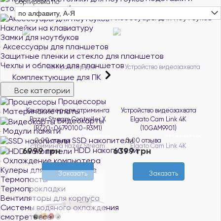
Сортировка по
столики для ноутбуков
по алфавиту, А-Я
Аксессуары для ноутбуков
Наклейки на клавиатуру
Замки для ноутбуков
Аксессуары для планшетов
Защитные пленки и стекло для планшетов
Чехлы и обложки для планшетов
Комплектующие для ПК
Все категории
Процессоры
Материнские платы
Контроллер для стриминга
Устройство видеозахвата
Razer Stream Controller X
Elgato Cam Link 4K
Видеокарты
(RZ20-04790100-R3M1)
(10GAM9901)
Модули памяти
Нет в наличии
Нет в наличии
SSD накопители
0.0
0 отзыва
0.0
0 отзыва
6999 грн
HDD накопители
6399 грн
Охлаждение компьютера
Кулеры для процессоров
Заказать
Заказать
Термопасты
Термопрокладки
Вентиляторы для корпуса
Системы водяного охлаждения
смотреть все