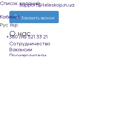
Список желаний
support@teleskop.in.ua
Кабинет
Заказать звонок
Рус
Укр
О нас
+380 (96) 521 33 21
Сотрудничество
Вакансии
Производители
Покупателю
Доставка и оплата
Обмен и возврат
Контакты
Условия использования сайта
Наши партнеры