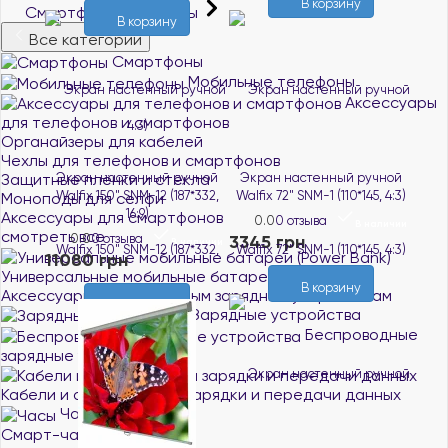
В корзину
Смартфоны и гаджеты
В корзину
Все категории
Смартфоны
Мобильные телефоны
Аксессуары
для телефонов и смартфонов
Органайзеры для кабелей
Чехлы для телефонов и смартфонов
Защитные плёнки и стёкла
Экран настенный ручной
Экран настенный ручной
Walfix 150" SNM-12 (187*332,
Walfix 72" SNM-1 (110*145, 4:3)
Моноподы для селфи
16:9)
Аксессуары для смартфонов
0.0
0 отзыва
В наличии
смотреть все
0.0
0 отзыва
3345 грн
В наличии
11080 грн
Универсальные мобильные батареи (Power Bank)
В корзину
Аксессуары к портативным зарядным устройствам
В корзину
Зарядные устройства
Беспроводные
зарядные устройства
Кабели и адаптеры для зарядки и передачи данных
Часы
Смарт-часы