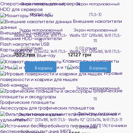
Оперативная память для серверов
HDD для серверов
Мониторы
Внешние накопители
данных
Экран моторизованный
Экран моторизованный
Внешние SSD-накопители
Walfix 106" (234х132, 16:9) (TLS-
Walfix 133" (295х165, 16:9) (TLS-
Внешние HDD-накопители
9)
11)
Flash накопители USB
0.0
0 отзыва
0.0
0 отзыва
Карты памяти
В наличии
В наличии
7572 грн
12127 грн
Диски CD, DVD, Blue-ray
Клавиатуры и комплекты
Мыши и трекболы
В корзину
В корзину
Игровые
поверхности и коврики для мышек
Веб-камеры
Графические
планшеты и аксессуары
Графические планшеты
Аксессуары для графических планшетов
Фильтры питания и
Экран моторизованный
Экран моторизованный
удлинители
Walfix 150" (331х185, 16:9) (TLS-
Walfix 92" (203х114, 16:9) (TLS-7)
Источники
12)
0.0
0 отзыва
В наличии
бесперебойного питания (ИБП)
0.0
0 отзыва