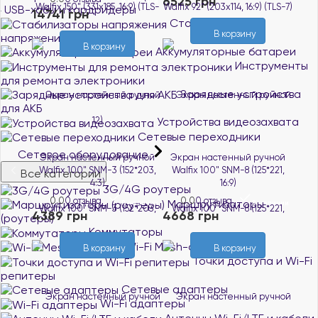
6525 грн
В наличии
USB-хабы и кардридеры
14741 грн
Стабилизаторы
В корзину
напряжения
В корзину
Аккумуляторные батареи
Инструменты
для ремонта электроники
Зарядные устройства
для АКБ
Устройства видеозахвата
Сетевые переходники
Сетевое оборудование
Экран настенный ручной
Экран настенный ручной
Walfix 100" SNM-3 (152*203,
Walfix 100" SNM-8 (125*221,
Все категории
4:3)
16:9)
3G/4G роутеры
0.0
0 отзыва
0.0
0 отзыва
Маршрутизаторы
В наличии
В наличии
4389 грн
4668 грн
(роутеры)
Коммутаторы
Wi-Fi Mesh-системы
В корзину
В корзину
Точки доступа и Wi-Fi
репитеры
Сетевые адаптеры
Wi-Fi адаптеры