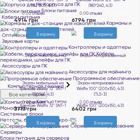
Корпуса для ПК
(152*203, 4:3)
(180*240, 4:3)
Блоки питания
0.0
0 отзыва
0.0
0 отзыва
В наличии
В наличии
Кабели питания
4914 грн
6794 грн
Карманы и
док-станции для накопителей
В корзину
В корзину
Оптические приводы
Звуковые карты
Контроллеры и адаптеры
Кабели,
переходники, шлейфы для ПК
Аксессуары для ПК
Аксессуары для майнинга
Программное обеспечение
Экран мобильный на
Экран моторизованный
Компьютерная техника
тренозе Walfix 72" SNT-1
Walfix 100" (200х150, 4:3)
Все категории
(110*145, 4:3)
(TLS-3)
Компьютеры
0.0
0 отзыва
0.0
0 отзыва
В наличии
В наличии
Моноблоки
3713 грн
6402 грн
Системные блоки
Неттопы, баребоны и микро-ПК
В корзину
В корзину
Серверное оборудование
Серверы
Блоки питания для серверов