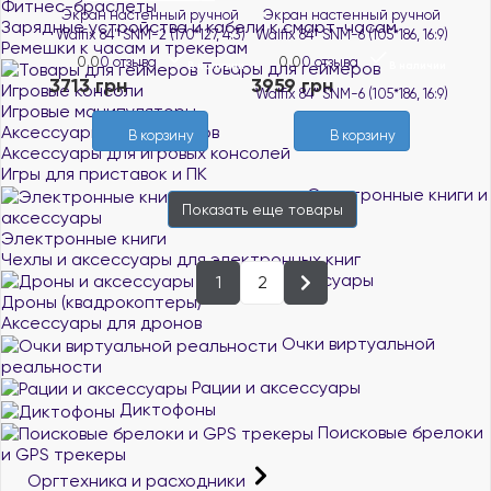
Фитнес-браслеты
Экран настенный ручной
Экран настенный ручной
Зарядные устройства и кабели к смарт-часам
Walfix 84" SNM-2 (170*127, 4:3)
Walfix 84" SNM-6 (105*186, 16:9)
Ремешки к часам и трекерам
0.0
0 отзыва
0.0
0 отзыва
Товары для геймеров
В наличии
В наличии
3713 грн
3959 грн
Игровые консоли
Игровые манипуляторы
Аксессуары для геймеров
В корзину
В корзину
Аксессуары для игровых консолей
Игры для приставок и ПК
Электронные книги и
Показать еще
товары
аксессуары
Электронные книги
Чехлы и аксессуары для электронных книг
Дроны и аксессуары
1
2
Дроны (квадрокоптеры)
Аксессуары для дронов
Очки виртуальной
реальности
Рации и аксессуары
Диктофоны
Поисковые брелоки
и GPS трекеры
Оргтехника и расходники