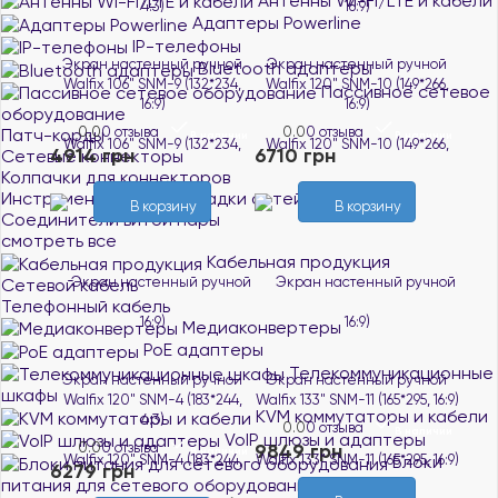
Антенны Wi-Fi/LTE и кабели
Адаптеры Powerline
IP-телефоны
Экран настенный ручной
Экран настенный ручной
Bluetooth адаптеры
Walfix 106" SNM-9 (132*234,
Walfix 120" SNM-10 (149*266,
Пассивное сетевое
16:9)
16:9)
оборудование
0.0
0 отзыва
0.0
0 отзыва
Патч-корды
В наличии
В наличии
4914 грн
6710 грн
Сетевые коннекторы
Колпачки для коннекторов
Инструменты для прокладки сетей
В корзину
В корзину
Соединители витой пары
смотреть все
Кабельная продукция
Сетевой кабель
Телефонный кабель
Медиаконвертеры
PoE адаптеры
Телекоммуникационные
Экран настенный ручной
Экран настенный ручной
шкафы
Walfix 120" SNM-4 (183*244,
Walfix 133" SNM-11 (165*295, 16:9)
KVM коммутаторы и кабели
4:3)
0.0
0 отзыва
В наличии
VoIP шлюзы и адаптеры
0.0
0 отзыва
9849 грн
В наличии
Блоки
6279 грн
питания для сетевого оборудования