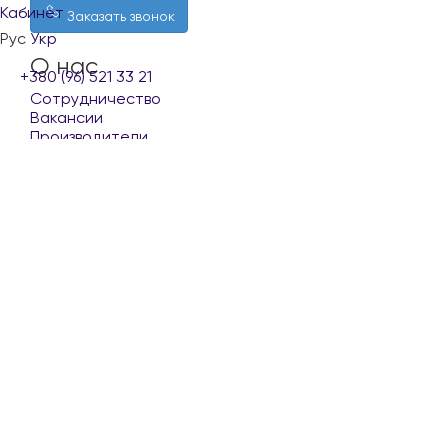
Кабинет
Заказать звонок
Рус
Укр
О нас
+380 (96) 521 33 21
Сотрудничество
Вакансии
Производители
Покупателю
Доставка и оплата
Обмен и возврат
Контакты
Условия использования сайта
Наши партнеры
Copyright © 2023 - 2026
, интернет-магазин TELESKOP.in.ua