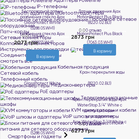
Адаптеры Powerline
IP-телефоны
Беспроводной датчик
Датчик движения Ajax
Bluetooth адаптеры
разбиения стекла Ajax
MotionProtect Plus Black
Пассивное сетевое
GlassProtect White
(8220.02.BL1)
оборудование
(5288.05.WH1)
0.0
0 отзыва
Патч-корды
В наличии
0.0
0 отзыва
2873 грн
Сетевые коннекторы
В наличии
2073 грн
Колпачки для коннекторов
Инструменты для прокладки сетей
В корзину
Соединители витой пары
В корзину
смотреть все
Кабельная продукция
Сетевой кабель
Телефонный кабель
Медиаконвертеры
PoE адаптеры
Телекоммуникационные
Кран перекрытия воды Ajax
шкафы
WaterStop 3/4" White с
KVM коммутаторы и кабели
дистанционным
VoIP шлюзы и адаптеры
управлением
Блоки
0.0
0 отзыва
В наличии
питания для сетевого оборудования
6273 грн
Смартфоны и гаджеты