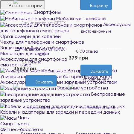
Все категории
В корзину
Смартфоны
Мобильные телефоны
Аксессуары
для телефонов и смартфонов
Органайзеры для кабелей
Чехлы для телефонов и смартфонов
Защитные плёнки и стёкла
Нет в наличии
Датчик движения OPTEX LX-
0.0
0 отзыва
Моноподы для селфи
402
379 грн
Аксессуары для смартфонов
Нет в наличии
5.0
1 отзыва
смотреть все
3563 грн
Заказать
Универсальные мобильные батареи (Power Bank)
Аксессуары к портативным зарядным устройствам
Заказать
Зарядные устройства
Беспроводные
зарядные устройства
Кабели и адаптеры для зарядки и передачи данных
Часы
Смарт-часы
Фитнес-браслеты