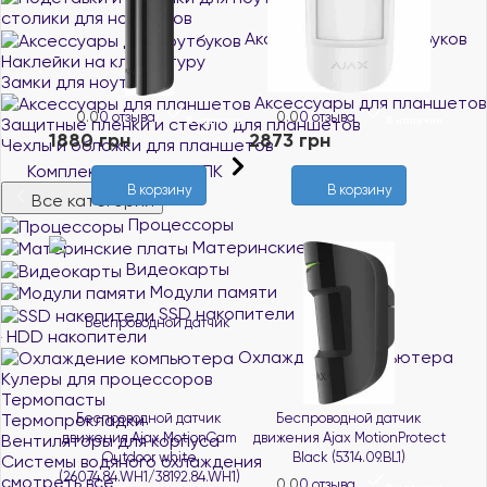
столики для ноутбуков
Аксессуары для ноутбуков
Наклейки на клавиатуру
Замки для ноутбуков
Аксессуары для планшетов
0.0
0 отзыва
0.0
0 отзыва
В наличии
В наличии
Защитные пленки и стекло для планшетов
1880 грн
2873 грн
Чехлы и обложки для планшетов
Комплектующие для ПК
В корзину
В корзину
Все категории
Процессоры
Материнские платы
Видеокарты
Модули памяти
SSD накопители
HDD накопители
Охлаждение компьютера
Кулеры для процессоров
Термопасты
Термопрокладки
Беспроводной датчик
Беспроводной датчик
движения Ajax MotionCam
движения Ajax MotionProtect
Вентиляторы для корпуса
Outdoor white
Black (5314.09.BL1)
Системы водяного охлаждения
(26074.84.WH1/38192.84.WH1)
смотреть все
0.0
0 отзыва