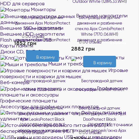
HDD для серверов
Мониторы
Внешние накопители
Беспроводной датчик
Беспроводной датчик
данных
движения Ajax MotionProtect
движения и разбиение
Внешние SSD-накопители
White (5328.09.WH1)
стекла Ajax CombiProtect
Внешние HDD-накопители
White (7170.06.WH1)
0.0
0 отзыва
В наличии
Flash накопители USB
1852 грн
0.0
0 отзыва
В наличии
Карты памяти
2882 грн
Диски CD, DVD, Blue-ray
Клавиатуры и комплекты
В корзину
В корзину
Мыши и трекболы
Игровые
поверхности и коврики для мышек
Веб-камеры
Графические
планшеты и аксессуары
Графические планшеты
Аксессуары для графических планшетов
Беспроводной датчик
Беспроводной датчик
Фильтры питания и
обнаружения затопления
открытия дверей/окна Ajax
удлинители
Ajax LeaksProtect Black
DoorProtect Black
Источники
(000001146/8065.08.BL1)
(7062.03.BL1)
бесперебойного питания (ИБП)
0.0
0 отзыва
0.0
0 отзыва
В наличии
В наличии
USB-хабы и кардридеры