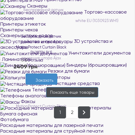
Сканеры
Торгово-кассовое
оборудование
Принтеры этикеток
Принтеры чеков
Сканеры штрих-кодов
Беспроводной датчик
3D устройства и
движения штора Ajax
аксессуары
MotionProtect Curtain Black
Уничтожители документов
(14287.36.BL1)
Нет в наличии
Ламинаторы
0.0
0 отзыва
Биндеры (брошюровщики)
2409 грн
Резаки для бумаги
Калькуляторы
Заказать
Чистящие средства
Телефония
Показать еще
товары
Телефоны аналоговые
Факсы
Расходные материалы
1
2
Бумага офисная
Фотобумага
Расходные материалы для лазерной печати
Расходные материалы для струйной печати