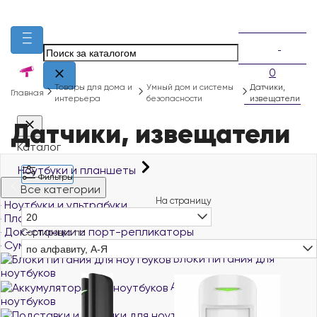
0
Товары для дома и
Умный дом и системы
Датчики,
Главная
интерьера
безопасности
извещатели
Датчики, извещатели
Каталог
Ноутбуки и планшеты
Фильтры
Все категории
На страницу
Ноутбуки и ультрабуки
Планшеты
20
Док-станции и порт-репликаторы
Сортировка по
Сумки, чехлы и рюкзаки для ноутбуков
по алфавиту, А-Я
Блоки питания для
ноутбуков
Аккумуляторы для
ноутбуков
Подставки и