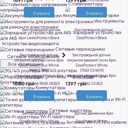
1691 грн
1397 грн
Стабилизаторы
напряжения
В корзину
В корзину
Аккумуляторные батареи
Инструменты
для ремонта электроники
Зарядные устройства
для АКБ
Устройства видеозахвата
Сетевые переходники
Беспроводной датчик
Беспроводной датчик
Сетевое оборудование
открытия дверей/окна Ajax
открытия дверей/окна Ajax
Все категории
DoorProtect Plus White
DoorProtect White
3G/4G роутеры
(9999.13.WH1)
(7063.03.WH1)
Маршрутизаторы
0.0
0 отзыва
0.0
0 отзыва
В наличии
В наличии
(роутеры)
1880 грн
1397 грн
Коммутаторы
Wi-Fi Mesh-системы
В корзину
В корзину
Точки доступа и Wi-Fi
репитеры
Сетевые адаптеры
Wi-Fi адаптеры
Антенны Wi-Fi/LTE и кабели