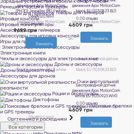
Беспроводной датчик
Беспроводной датчик
Зарядные устройства и кабели к смарт-часам
движения Ajax MotionCam
движения Ajax MotionCam
Ремешки к часам и трекерам
(PhOD) Jeweller (8EU) white
black ЕU (10308.23.BL1)
Товары для геймеров
Нет в наличии
(36489.120.WH)
Игровые консоли
0.0
0 отзыва
Нет в наличии
Игровые манипуляторы
0.0
0 отзыва
4609 грн
9699 грн
Аксессуары для геймеров
Аксессуары для игровых консолей
Заказать
Игры для приставок и ПК
Заказать
Электронные книги и аксессуары
Электронные книги
Чехлы и аксессуары для электронных книг
Дроны и аксессуары
Дроны (квадрокоптеры)
Аксессуары для дронов
Очки виртуальной
Беспроводной датчик
реальности
движения Ajax MotionCam
Рации и аксессуары
white ЕU (10309.23.WH1)
Диктофоны
Нет в наличии
0.0
0 отзыва
Поисковые брелоки
4609 грн
и GPS трекеры
Оргтехника и расходники
Заказать
Все категории
Принтеры и МФУ