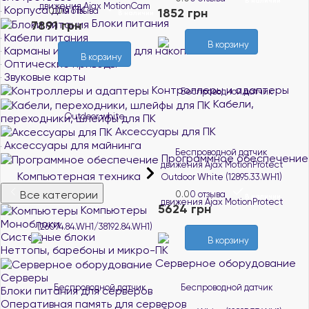
В наличии
Корпуса для ПК
0.0
0 отзыва
1852 грн
В наличии
Блоки питания
7891 грн
Кабели питания
В корзину
Карманы и док-станции для накопителей
В корзину
Оптические приводы
Звуковые карты
Контроллеры и адаптеры
Кабели,
переходники, шлейфы для ПК
Аксессуары для ПК
Аксессуары для майнинга
Беспроводной датчик
Программное обеспечение
движения Ajax MotionProtect
Компьютерная техника
Outdoor White (12895.33.WH1)
Все категории
0.0
0 отзыва
В наличии
5624 грн
Компьютеры
Моноблоки
Системные блоки
В корзину
Неттопы, баребоны и микро-ПК
Серверное оборудование
Серверы
Блоки питания для серверов
Оперативная память для серверов