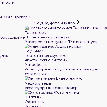
льности
и и GPS трекеры
ТВ, аудио, фото и видео
Телевизионная те
Телевизоры
ТВ-антенны и ресиверы
оборудование
Универсальные пульты ДУ и клавиатуры
Аудиотехника
Наушники
Портативная акустика
суары
Акустические системы
Микрофоны
Аксессуары для наушников и гарнитуры
смотреть все
Видеотехника
Медиаплееры
Аксессуары для экшн-камер
Фототехника
Штативы
Объективы
Вспышки