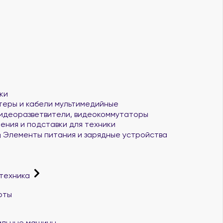
ки
еры и кабели мультимедийные
идеоразветвители, видеокоммутаторы
ения и подставки для техники
Элементы питания и зарядные устройства
 техника
рты
альные машины