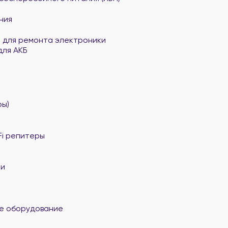
ния
 для ремонта электроники
для АКБ
ы)
Fi репитеры
ли
е оборудование