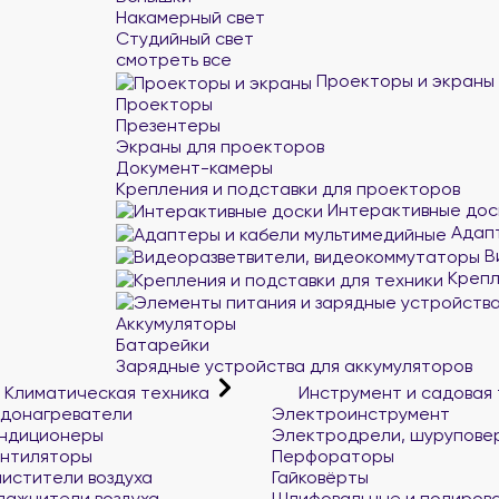
Накамерный свет
Студийный свет
смотреть все
Проекторы и экраны
Проекторы
Презентеры
Экраны для проекторов
Документ-камеры
Крепления и подставки для проекторов
Интерактивные дос
Адапт
В
Крепл
Аккумуляторы
Батарейки
Зарядные устройства для аккумуляторов
Климатическая техника
Инструмент и садовая
донагреватели
Электроинструмент
ндиционеры
Электродрели, шурупове
нтиляторы
Перфораторы
истители воздуха
Гайковёрты
лажнители воздуха
Шлифовальные и полиров