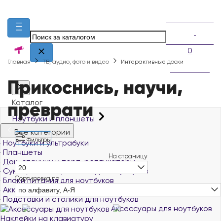
0
Главная
ТВ, аудио, фото и видео
Интерактивные доски
Прикоснись, научи,
преврати
Каталог
Ноутбуки и планшеты
Все категории
Фильтры
Ноутбуки и ультрабуки
Планшеты
На страницу
Док-станции и порт-репликаторы
20
Сумки, чехлы и рюкзаки для ноутбуков
Сортировка по
Блоки питания для ноутбуков
Аккумуляторы для ноутбуков
по алфавиту, А-Я
Подставки и столики для ноутбуков
Аксессуары для ноутбуков
Наклейки на клавиатуру