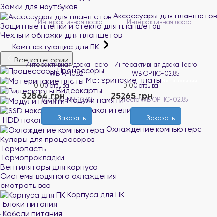
Замки для ноутбуков
Аксессуары для планшетов
Защитные пленки и стекло для планшетов
Чехлы и обложки для планшетов
Комплектующие для ПК
Все категории
Интерактивная доска Tecro
Интерактивная доска Tecro
Процессоры
WB IR-10.82
WB OPTIC-02.85
Материнские платы
Нет в наличии
Нет в наличии
0.0
0 отзыва
0.0
0 отзыва
Видеокарты
32864 грн
25265 грн
Модули памяти
SSD накопители
Заказать
Заказать
HDD накопители
Охлаждение компьютера
Кулеры для процессоров
Термопасты
Термопрокладки
Вентиляторы для корпуса
Системы водяного охлаждения
смотреть все
Корпуса для ПК
Блоки питания
Кабели питания