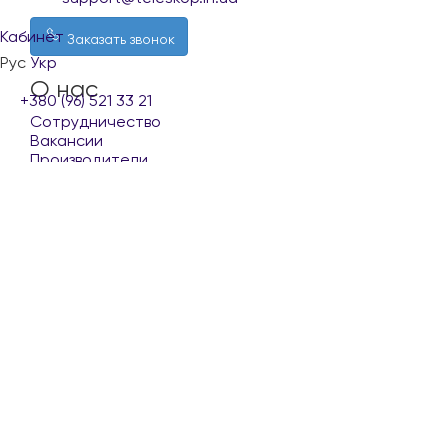
Кабинет
Заказать звонок
Рус
Укр
О нас
+380 (96) 521 33 21
Сотрудничество
Вакансии
Производители
Покупателю
Доставка и оплата
Обмен и возврат
Контакты
Условия использования сайта
Наши партнеры
Copyright © 2023 - 2026