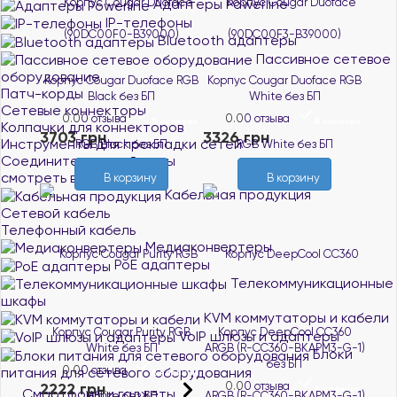
Адаптеры Powerline
IP-телефоны
Bluetooth адаптеры
Пассивное сетевое
оборудование
Корпус Cougar Duoface RGB
Корпус Cougar Duoface RGB
Патч-корды
Black без БП
White без БП
Сетевые коннекторы
0.0
0 отзыва
0.0
0 отзыва
В наличии
В наличии
Колпачки для коннекторов
3703 грн
3326 грн
Инструменты для прокладки сетей
Соединители витой пары
смотреть все
В корзину
В корзину
Кабельная продукция
Сетевой кабель
Телефонный кабель
Медиаконвертеры
PoE адаптеры
Телекоммуникационные
шкафы
KVM коммутаторы и кабели
Корпус Cougar Purity RGB
Корпус DeepCool CC360
VoIP шлюзы и адаптеры
White без БП
ARGB (R-CC360-BKAPM3-G-1)
Блоки
без БП
0.0
0 отзыва
питания для сетевого оборудования
В наличии
2222 грн
0.0
0 отзыва
В наличии
Смартфоны и гаджеты