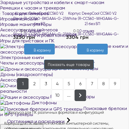
Зарядные устройства и кабели к смарт-часам
Ремешки к часам и трекерам
Товары для геймеров
Корпус DeepCool CC560 V2
Корпус DeepCool CC560 V2
Игровые консоли
Black (R-CC560-BKGAA4-G-2)
White (R-CC560-WHGAA4-G-
Игровые манипуляторы
без БП
2) без БП
Аксессуары для геймеров
0.0
0 отзыва
0.0
0 отзыва
В наличии
В наличии
Аксессуары для игровых консолей
3250 грн
3304 грн
Игры для приставок и ПК
Электронные книги и
В корзину
В корзину
аксессуары
Электронные книги
Чехлы и аксессуары для электронных книг
Показать еще
товары
Дроны и аксессуары
Дроны (квадрокоптеры)
Аксессуары для дронов
1
2
3
4
5
6
7
8
9
Очки виртуальной
реальности
10
...
Рации и аксессуары
Диктофоны
Поисковые брелоки
и GPS трекеры
Оргтехника и расходники
Корпуса для ПК являются основой компьютерной системы,
обеспечивая защиту компонентов, правильную циркуляцию