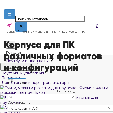
0
Главная
Комплектующие для ПК
Корпуса для ПК
Корпуса для ПК
различных форматов
Каталог
Ноутбуки и планшеты
и конфигураций
Все категории
Ноутбуки и ультрабуки
Планшеты
Док-станции и порт-репликаторы
Фильтры
Сумки, чехлы и
На страницу
рюкзаки для ноутбуков
Блоки питания для
20
ноутбуков
Сортировка по
Аккумуляторы для
по алфавиту, А-Я
ноутбуков