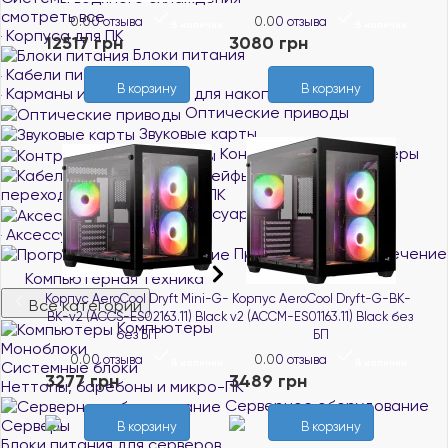
смотреть все
0.0
0 отзыва
0.0
0 отзыва
В наличии
В наличии
Корпуса для ПК
12517 грн
3080 грн
Блоки питания
Кабели питания
В корзину
В корзину
Карманы и док-станции для накопителей
Оптические приводы
Звуковые карты
Контроллеры и адаптеры
Кабели,
переходники, шлейфы для ПК
Аксессуары для ПК
Аксессуары для майнинга
Программное обеспечение
Компьютерная техника
Корпус AeroCool Dryft Mini-G-
Корпус AeroCool Dryft-G-BK-
Все категории
BK-v2 (ACCS-ES02163.11) Black
v2 (ACCM-ES01163.11) Black без
Компьютеры
без БП
БП
Моноблоки
0.0
0 отзыва
0.0
0 отзыва
В наличии
В наличии
Системные блоки
3277 грн
3489 грн
Неттопы, баребоны и микро-ПК
Серверное оборудование
Серверы
В корзину
В корзину
Блоки питания для серверов