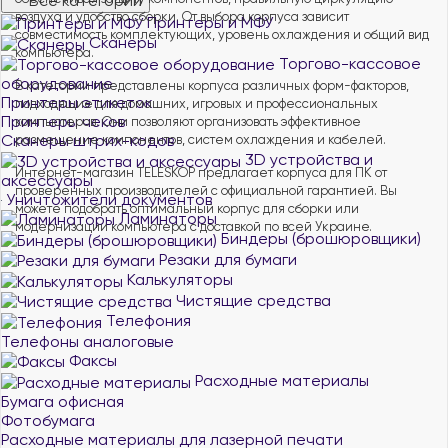
Все категории
воздуха и удобство сборки. От выбора корпуса зависит
Принтеры и МФУ
совместимость комплектующих, уровень охлаждения и общий вид
Сканеры
компьютера.
Торгово-кассовое
оборудование
В категории представлены корпуса различных форм-факторов,
Принтеры этикеток
подходящие для домашних, игровых и профессиональных
Принтеры чеков
компьютеров. Они позволяют организовать эффективное
Сканеры штрих-кодов
размещение компонентов, систем охлаждения и кабелей.
3D устройства и
Интернет-магазин TELESKOP предлагает корпуса для ПК от
аксессуары
проверенных производителей с официальной гарантией. Вы
Уничтожители документов
можете подобрать оптимальный корпус для сборки или
Ламинаторы
модернизации компьютера с доставкой по всей Украине.
Биндеры (брошюровщики)
Резаки для бумаги
Калькуляторы
Чистящие средства
Телефония
Телефоны аналоговые
Факсы
Расходные материалы
Бумага офисная
Фотобумага
Расходные материалы для лазерной печати