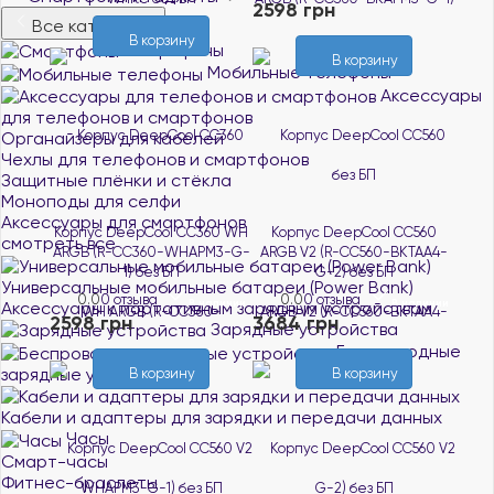
2598 грн
Все категории
В корзину
Смартфоны
В корзину
Мобильные телефоны
Аксессуары
для телефонов и смартфонов
Органайзеры для кабелей
Чехлы для телефонов и смартфонов
Защитные плёнки и стёкла
Моноподы для селфи
Аксессуары для смартфонов
Корпус DeepCool CC360 WH
Корпус DeepCool CC560
смотреть все
ARGB (R-CC360-WHAPM3-G-
ARGB V2 (R-CC560-BKTAA4-
1) без БП
G-2) без БП
Универсальные мобильные батареи (Power Bank)
0.0
0 отзыва
0.0
0 отзыва
В наличии
В наличии
Аксессуары к портативным зарядным устройствам
2598 грн
3684 грн
Зарядные устройства
Беспроводные
зарядные устройства
В корзину
В корзину
Кабели и адаптеры для зарядки и передачи данных
Часы
Смарт-часы
Фитнес-браслеты