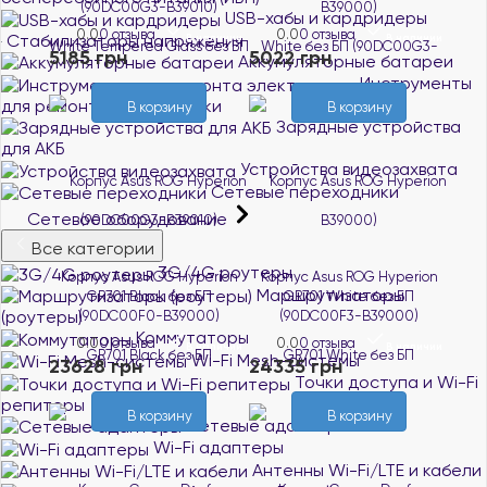
(90DC00G3-B39010)
B39000)
USB-хабы и кардридеры
0.0
0 отзыва
0.0
0 отзыва
Стабилизаторы напряжения
В наличии
В наличии
5185 грн
5022 грн
Аккумуляторные батареи
Инструменты
для ремонта электроники
В корзину
В корзину
Зарядные устройства
для АКБ
Устройства видеозахвата
Сетевые переходники
Сетевое оборудование
Все категории
3G/4G роутеры
Корпус Asus ROG Hyperion
Корпус Asus ROG Hyperion
Маршрутизаторы
GR701 Black без БП
GR701 White без БП
(роутеры)
(90DC00F0-B39000)
(90DC00F3-B39000)
Коммутаторы
0.0
0 отзыва
0.0
0 отзыва
В наличии
В наличии
Wi-Fi Mesh-системы
23628 грн
24335 грн
Точки доступа и Wi-Fi
репитеры
В корзину
В корзину
Сетевые адаптеры
Wi-Fi адаптеры
Антенны Wi-Fi/LTE и кабели