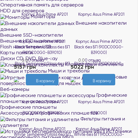
Оперативная память для серверов
HDD для серверов
Мониторы
Внешние накопители
данных
Внешние SSD-накопители
Внешние HDD-накопители
Корпус Asus Prime AP201
Корпус Asus Prime AP201
Flash накопители USB
Black Tempered Glass без БП
Black без БП (90DC00G0-
Карты памяти
(90DC00G0-B39010)
B39000)
Диски CD, DVD, Blue-ray
0.0
0 отзыва
0.0
0 отзыва
В наличии
В наличии
Клавиатуры и комплекты
5157 грн
5022 грн
Мыши и трекболы
Игровые
В корзину
В корзину
поверхности и коврики для мышек
Веб-камеры
Графические
планшеты и аксессуары
Графические планшеты
Аксессуары для графических планшетов
Фильтры питания и
удлинители
Корпус Asus Prime AP201
Корпус Asus Prime AP201
Источники
White Tempered Glass без БП
White без БП (90DC00G3-
бесперебойного питания (ИБП)