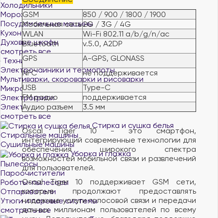
Холодильники
Морозильные камеры и лари
GSM
850 / 900 / 1800 / 1900
Посудомоечные машины
Мобильная сеть
2G / 3G / 4G
Кухонные плиты
WLAN
Wi-Fi 802.11 a/b/g/n/ac
Духовые шкафы
Bluetooth
v.5.0, A2DP
смотреть все
GPS
A-GPS, GLONASS
Техника для кухни
Электрочайники и термопоты
NFC
не поддерживается
Мультиварки, скороварки и рисоварки
USB
Type-C
Микроволновые печи
FM радио
поддерживается
Электрогрили
Электропечи
Аудио разъем
3.5 мм
смотреть все
Стирка и сушка белья
Oscal Tiger 10 - это смартфон,
Стиральные машины
интегрирующий современные технологии для
Сушильные машины
обеспечения широкого спектра
Уборка и глажка
возможностей мобильной связи и развлечений
Пылесосы
для пользователей.
Пароочистители
Oscal Tiger 10 поддерживает GSM сети,
Роботы-пылесосы
которые продолжают предоставлять
Отпариватели
надежные услуги голосовой связи и передачи
Утюги и паровые системы
данных миллионам пользователей по всему
смотреть все