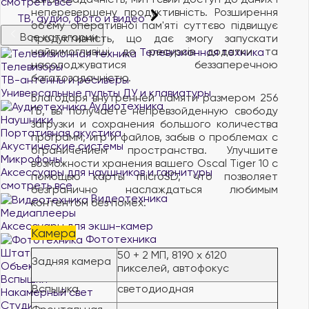
смотреть все
неперевершену продуктивність. Розширення
ТВ, аудио, фото и видео
об'єму оперативної пам'яті суттєво підвищує
Все категории
продуктивність, що дає змогу запускати
найвимогливіші до ресурсів додатки та
Телевизионная техника
насолоджуватися беззаперечною
Телевизоры
багатозадачністю.
ТВ-антенны и ресиверы
Универсальные пульты ДУ и клавиатуры
Благодаря внутренней памяти размером 256
Аудиотехника
ГБ, вы получаете непревзойденную свободу
Наушники
загрузки и сохранения большого количества
Портативная акустика
программ, игр и файлов, забыв о проблемах с
Акустические системы
ограничением пространства. Улучшите
Микрофоны
возможности хранения вашего Oscal Tiger 10 с
Аксессуары для наушников и гарнитуры
помощью карты microSD, что позволяет
смотреть все
безгранично наслаждаться любимым
Видеотехника
контентом без помех.
Медиаплееры
Аксессуары для экшн-камер
Камера
Фототехника
Штативы
50 + 2 МП, 8190 x 6120
Задняя камера
Объективы
пикселей, автофокус
Вспышки
Вспышка
светодиодная
Накамерный свет
Студийный свет