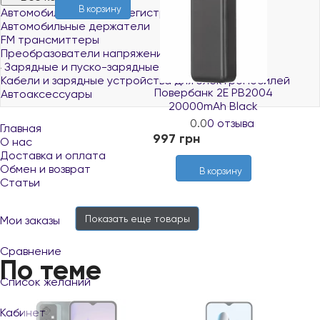
В корзину
Автомобильные видеорегистраторы
Автомобильные держатели
FM трансмиттеры
Преобразователи напряжения (инверторы)
Зарядные и пуско-зарядные устройства
Кабели и зарядные устройства для электромобилей
Повербанк 2E PB2004
Автоаксессуары
20000mAh Black
0.0
0 отзыва
Главная
997 грн
О нас
В наличии
Доставка и оплата
Обмен и возврат
В корзину
Статьи
Показать еще
товары
Мои заказы
Сравнение
По теме
Список желаний
Кабинет