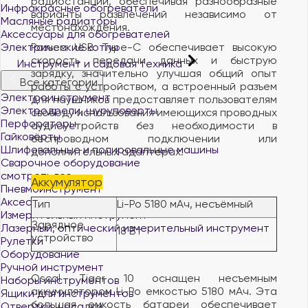
радиостанции, обеспечивая разнообразные
Инфракрасные обогреватели
варианты развлечений независимо от
Масляные радиаторы
местонахождения.
Аксессуары для обогревателей
Электрические котлы
Разъем USB Type-C обеспечивает высокую
скорость передачи данных и быструю
Инструмент и садовая техника
зарядку, значительно улучшая общий опыт
Все категории
работы с устройством, а встроенный разъем
Электроинструмент
для наушников предоставляет пользователям
Электродрели, шуруповерты
свободу использования имеющихся проводных
Перфораторы
аудиоустройств без необходимости в
Гайковёрты
беспроводном подключении или
Шлифовальные и полировальные машины
дополнительных адаптерах.
Сварочное оборудование
смотреть все
Аккумулятор
Пневмоинструмент
Аксессуары к пневмоинструменту
Тип
Li-Po 5180 мАч, несъёмный
Измерительный инструмент
Зарядное
Лазерный, оптический измерительный инструмент
18 Вт
устройство
Рулетки
Оборудование
Ручной инструмент
Oscal Tiger 10 оснащен несъемным
Наборы инструментов
аккумулятором Li-Po емкостью 5180 мАч. Эта
Ящики для инструментов
большая емкость батареи обеспечивает
Отвертки, насадки