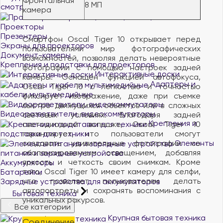
Фронтальная
8 МП
смотреть все
камера
Проекторы и экраны
Проекторы
Презентеры
Смартфон Oscal Tiger 10 открывает перед
Экраны для проекторов
пользователями мир фотографических
Документ-камеры
возможностей, позволяя делать невероятные
Крепления и подставки для проекторов
фотографии с помощью настроек задней
Интерактивные доски
камеры. Оснащен функцией автофокуса,
Адаптеры и
Oscal Tiger 10 с легкостью и точностью
кабели мультимедийные
фиксирует изображение, даже при съемке
быстро движущихся объектов или в сложных
Видеоразветвители, видеокоммутаторы
световых условиях. Благодаря задней
Крепления и
светодиодной вспышке, Oscal Tiger 10
подставки для техники
гарантирует, что пользователи смогут
Элементы
создавать удивительные фотографии со
сбалансированным освещением, добавляя
питания и зарядные устройства
яркость и четкость своим снимкам. Кроме
Аккумуляторы
того, Oscal Tiger 10 имеет камеру для селфи,
Батарейки
что позволяет пользователям делать
Зарядные устройства для аккумуляторов
автопортреты и сохранять воспоминания с
Бытовая техника
уникальных ракурсов.
Все категории
Крупная бытовая техника
Соединение