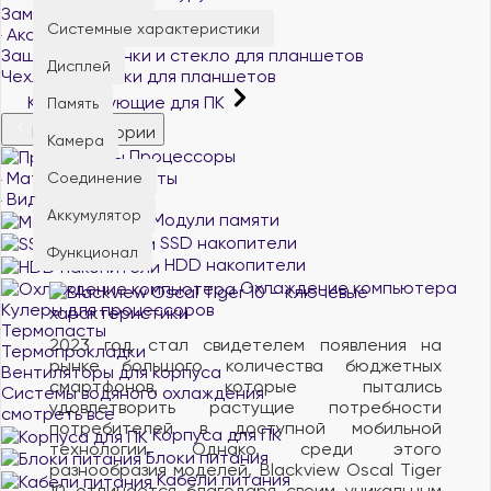
Замки для ноутбуков
Системные характеристики
Аксессуары для планшетов
Защитные пленки и стекло для планшетов
Дисплей
Чехлы и обложки для планшетов
Комплектующие для ПК
Память
Все категории
Камера
Процессоры
Материнские платы
Соединение
Видеокарты
Аккумулятор
Модули памяти
SSD накопители
Функционал
HDD накопители
Охлаждение компьютера
Кулеры для процессоров
Термопасты
2023 год стал свидетелем появления на
Термопрокладки
рынке большого количества бюджетных
Вентиляторы для корпуса
смартфонов, которые пытались
Системы водяного охлаждения
удовлетворить растущие потребности
смотреть все
потребителей в доступной мобильной
Корпуса для ПК
технологии. Однако, среди этого
Блоки питания
разнообразия моделей, Blackview Oscal Tiger
Кабели питания
10 отличается благодаря своим уникальным