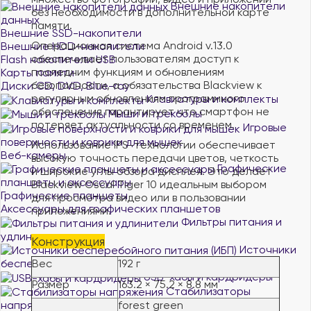
Внешние накопители
без необходимости в дополнительной карте
данных
памяти.
Внешние SSD-накопители
Операционная система Android v.13.0
Внешние HDD-накопители
обеспечивает пользователям доступ к
Flash накопители USB
последним функциям и обновлениям
Карты памяти
безопасности, а обязательства Blackview к
Диски CD, DVD, Blue-ray
регулярным обновлениям программного
Клавиатуры и комплекты
обеспечения гарантирует что смартфон не
Мыши и трекболы
потеряет актуальности со временем.
Игровые
поверхности и коврики для мышек
Использование IPS-технологии обеспечивает
Веб-камеры
высокую точность передачи цветов, четкость
Графические
и широкие углы обзора дисплея. Это делает
планшеты и аксессуары
Blackview Oscal Tiger 10 идеальным выбором
Графические планшеты
для просмотра видео или в пользовании
Аксессуары для графических планшетов
приложениями.
Фильтры питания и
удлинители
Конструкция
Источники
бесперебойного питания (ИБП)
Вес
192 г
USB-хабы и кардридеры
Размер
163.2 × 75.2 × 8.8 мм
Стабилизаторы
напряжения
forest green