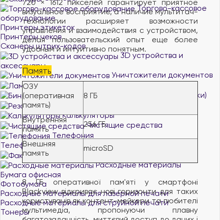
720 × 1612 пикселей гарантирует приятное
Торгово-кассовое
визуальное восприятие, а наличие мультитач-
оборудование
технологии расширяет возможности
Принтеры этикеток
управления и взаимодействия с устройством,
Принтеры чеков
делая пользовательский опыт еще более
Сканеры штрих-кодов
удобным и интуитивно понятным.
3D устройства и
аксессуары
Память
Уничтожители документов
Ламинаторы
ОЗУ
Биндеры (брошюровщики)
(оперативная
8 ГБ
память)
Резаки для бумаги
Калькуляторы
Внутренняя
256 ГБ
Чистящие средства
память
Телефония
Внешняя
Телефоны аналоговые
microSD
память
Факсы
Расходные материалы
Бумага офисная
8 ГБ оперативної пам'яті у смартфоні
Фотобумага
Blackview відкриває нові горизонти для таких
Расходные материалы для лазерной печати
користувачів як контент-мейкери та любителі
Расходные материалы для струйной печати
мультимедіа, пропонуючи плавну
Тонеры
багатозадачність, миттєвий доступ до даних і