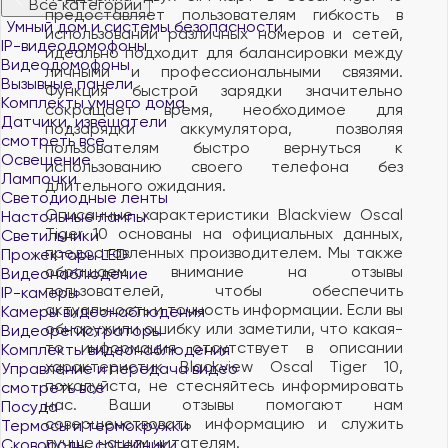
Все категории
предоставляет пользователям гибкость в
Умный дом и системы безопасности
использовании различных номеров и сетей,
IP-видеодомофоны
идеально подходит для балансировки между
Видеодомофоны
личными и профессиональными связями.
Вызывные панели
Функция быстрой зарядки значительно
Комплекты умного дома
сокращает время, необходимое для
Датчики, извещатели
подзарядки аккумулятора, позволяя
смотреть все
пользователям быстро вернуться к
Освещение
использованию своего телефона без
Лампочки
длительного ожидания.
Светодиодные ленты
Описанные характеристики Blackview Oscal
Настольные лампы
Tiger 10 основаны на официальных данных,
Светильники
предоставленных производителем. Мы также
Прожекторы LED
обращаем внимание на отзывы
Видеонаблюдение
пользователей, чтобы обеспечить
IP-камеры
актуальность и точность информации. Если вы
Камеры видеонаблюдения
обнаружили ошибку или заметили, что какая-
Видеорегистраторы
то информация отсутствует в описании
Комплекты видеонаблюдения
характеристик Blackview Oscal Tiger 10,
Управление и передача видео
пожалуйста, не стесняйтесь информировать
смотреть все
нас. Ваши отзывы помогают нам
Посуда
совершенствовать информацию и служить
Термосы и термокружки
лучше нашим читателям.
Сковороды, сотейники