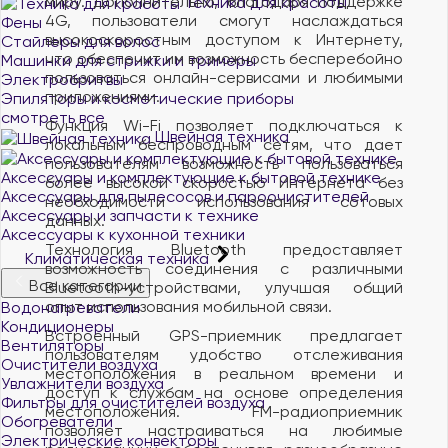
миру. Дополнительно, благодаря поддержке
Техника для красоты
4G, пользователи смогут наслаждаться
Фены
высокоскоростным доступом к Интернету,
Стайлеры для волос
что обеспечит им возможность бесперебойно
Машинки для стрижки и тримеры
пользоваться онлайн-сервисами и любимыми
Электробритвы
приложениями.
Эпиляторы и косметические приборы
смотреть все
Функция Wi-Fi позволяет подключаться к
Швейная техника
локальным беспроводным сетям, что дает
пользователям возможность пользоваться
Аксессуары и комплектующие к бытовой технике
более высокой скоростью Интернета без
Аксессуары для пылесосов и пароочистителей
необходимости использования сотовых
Аксессуары и запчасти к технике
данных.
Аксессуары к кухонной техники
Технология Bluetooth предоставляет
Климатическая техника
возможность соединения с различными
Все категории
Bluetooth-устройствами, улучшая общий
опыт использования мобильной связи.
Водонагреватели
Кондиционеры
Встроенный GPS-приемник предлагает
Вентиляторы
пользователям удобство отслеживания
Очистители воздуха
местоположения в реальном времени и
Увлажнители воздуха
доступ к службам на основе определения
Фильтры для очистителей воздуха
местоположения. FM-радиоприемник
Обогреватели
позволяет настраиваться на любимые
Электрические конвекторы