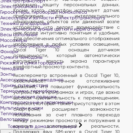
Электротранспорт
надежную защиту персональных данных.
Электросамокаты
Кроме этого, смартфон использует датчик
Гироскутеры, гироборды, моноколеса
приближения для интеллектуального
Аксессуары и запчасти к электротранспорту
обнаружения объектов или движений возле
Техника для здоровья
устройства, что делает взаимодействие с
Электрические зубные щётки и ирригаторы
ним более интуитивно понятным и удобным.
Весы напольные
Для обеспечения оптимального отображения
Массажёры
изображения в любых условиях освещения,
Ингаляторы (небулайзеры)
Oscal Tiger 10 оснащен датчиком
Фонари
освещенности, который автоматически
Сумки и чемоданы
регулирует яркость экрана гарантируя
Рюкзаки и сумки городские
комфортный просмотр контента.
Чемоданы
Зонты
Акселерометр встроенный в Oscal Tiger 10,
Аксессуары для чемоданов
обеспечивает точное отслеживание
Туризм, путешествия
движений, что повышает функциональность
Термосумки, термобоксы
устройства в программах и играх, где важна
Туристические подушки
высокая чувствительность к перемещениям.
Компрессионные и гермомешки
Гироскоп, который также присутствует в этом
Мультитулы и ножи
смартфоне, расширяет возможности
Тепловизоры
пользования за счет плавного перехода
Велотовары
между режимами просмотра и погружения в
контент дополненной реальности.
Товары для дома и интерьера
Поддержка двух SIM-карт в Oscal Tiger 10