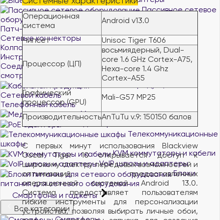
Системные характеристики
Пассивное сетевое
Операционная
оборудование
Android v13.0
система
Патч-корды
Сетевые коннекторы
Чипсет
Unisoc Tiger T606
Колпачки для коннекторов
восьмиядерный, Dual-
Инструменты для прокладки сетей
core 1.6 GHz Cortex-A75,
Процессор (ЦП)
Соединители витой пары
Hexa-core 1.4 Ghz
смотреть все
Cortex-A55
Кабельная продукция
Графический
Сетевой кабель
Mali-G57 MP25
процессор (GPU)
Телефонный кабель
Медиаконвертеры
Производительность
AnTuTu v.9: 150150 балов
PoE адаптеры
Телекоммуникационные
шкафы
С первых минут использования Blackview
KVM коммутаторы и кабели
Oscal Tiger 10 открывается доступ к
VoIP шлюзы и адаптеры
широкому спектру передовых возможностей и
Блоки
оптимизаций, предоставленных
операционной системой Android 13.0.
питания для сетевого оборудования
Система предоставляет пользователям
Смартфоны и гаджеты
гибкие инструменты для персонализации
Все категории
устройства, позволяя выбирать личные обои,
Смартфоны