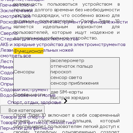
возможность пользоваться устройством в
Гаечные ключи
течение долгого времени без необходимости
Заклёпочники
частой подзарядки, что особенно важно для
смотреть все
активных пользователей. Oscal Tiger 10
Расходный материал к инструменту и принадлежности
является идеальным вариантом для
Биты
пользователей, которые ищут надежное и
Сверла
долговечное мобильное устройство.
Стержни для клеевых пистолетов
АКБ и зарядные устройства для электроинструментов
Лезвия для строительных ножей
Функционал
смотреть все
акселерометр
Лестницы и стремянки
отпечаток пальца
Минимойки и аксессуары
Сенсоры
гироскоп
Садовая техника
сенсор света
Газонокосилки и триммеры
сенсор приближения
Опрыскиватели
Садовый инструмент
две SIM-карты
Особенности
Водоснабжение и полив
быстрая зарядка
Спорт, отдых, здоровье
Все категории
Oscal Tiger 10 включает в себя современный
Товары для спорта
сканер отпечатков пальцев, который
Товары для фитнеса, гимнастики
обеспечивает пользователям легкий доступ к
Перчатки для фитнеса
своему телефону, одновременно создает