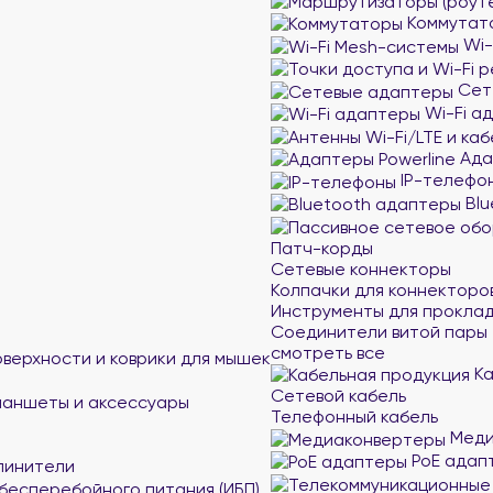
Коммутат
Wi-
Сет
Wi-Fi а
Ада
IP-телефо
Blu
Патч-корды
Сетевые коннекторы
Колпачки для коннекторо
Инструменты для проклад
Соединители витой пары
смотреть все
верхности и коврики для мышек
Ка
Сетевой кабель
ланшеты и аксессуары
Телефонный кабель
Меди
PoE адап
линители
бесперебойного питания (ИБП)