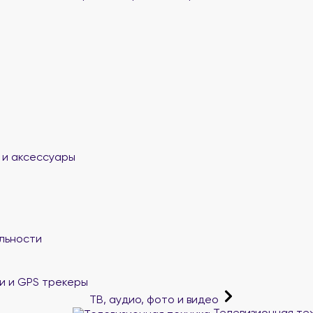
 и аксессуары
льности
и и GPS трекеры
ТВ, аудио, фото и видео
Телевизионная те