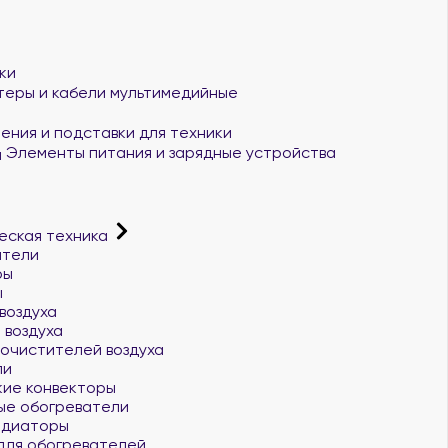
ки
еры и кабели мультимедийные
ения и подставки для техники
Элементы питания и зарядные устройства
еская техника
атели
ры
ы
воздуха
 воздуха
 очистителей воздуха
ли
ие конвекторы
ые обогреватели
адиаторы
для обогревателей