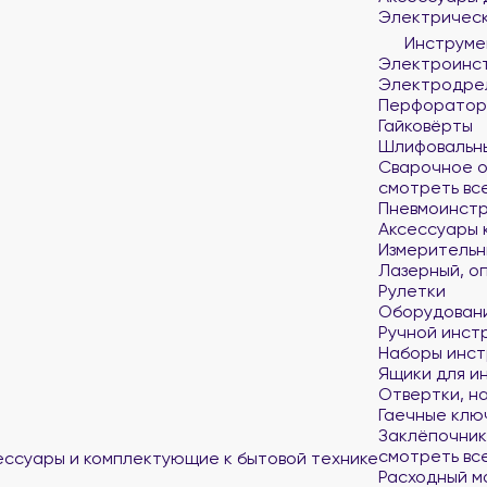
Электрическ
Инструмен
Электроинс
Электродре
Перфоратор
Гайковёрты
Шлифовальны
Сварочное 
смотреть вс
Пневмоинст
Аксессуары 
Измерительн
Лазерный, о
Рулетки
Оборудован
Ручной инст
Наборы инст
Ящики для и
Отвертки, н
Гаечные клю
Заклёпочник
смотреть вс
ссуары и комплектующие к бытовой технике
Расходный м