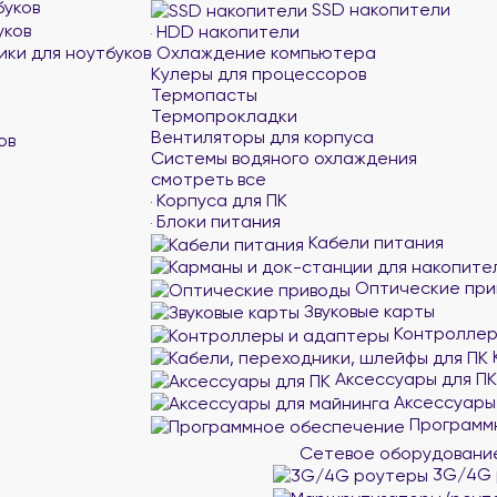
буков
SSD накопители
уков
HDD накопители
ики для ноутбуков
Охлаждение компьютера
Кулеры для процессоров
Термопасты
Термопрокладки
Вентиляторы для корпуса
ов
Системы водяного охлаждения
смотреть все
Корпуса для ПК
Блоки питания
Кабели питания
Оптические при
Звуковые карты
Контроллер
Аксессуары для ПК
Аксессуары
Программ
Сетевое оборудован
3G/4G 