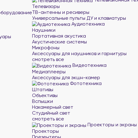
Телевизоры
ТВ-антенны и ресиверы
оборудование
Универсальные пульты ДУ и клавиатуры
Аудиотехника
Наушники
Портативная акустика
суары
Акустические системы
Микрофоны
Аксессуары для наушников и гарнитуры
смотреть все
Видеотехника
Медиаплееры
Аксессуары для экшн-камер
Фототехника
Штативы
Объективы
Вспышки
Накамерный свет
Студийный свет
смотреть все
Проекторы и экраны
Проекторы
Презентеры