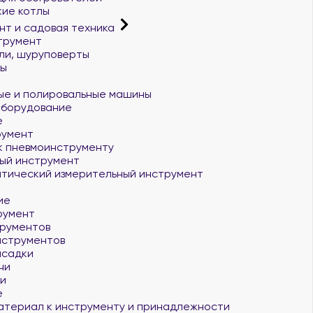
ие котлы
т и садовая техника
трумент
ли, шуруповерты
ы
е и полировальные машины
оборудование
е
румент
к пневмоинструменту
ый инструмент
птический измерительный инструмент
ие
румент
рументов
нструментов
асадки
чи
и
е
атериал к инструменту и принадлежности