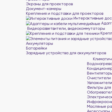
Экраны для проекторов
Документ-камеры
Крепления и подставки для проекторов
Интерактивные дос
Адапт
Видеоразветвители, видеокоммутаторы
Крепл
Аккумуляторы
Батарейки
Зарядные устройства для аккумуляторов
Климатич
Водонагрев
Кондиционе
Вентилятор
Очистители 
Увлажнители
Фильтры для
Обогревате
Электрическ
Инфракрасн
Масляные р
Аксессуары 