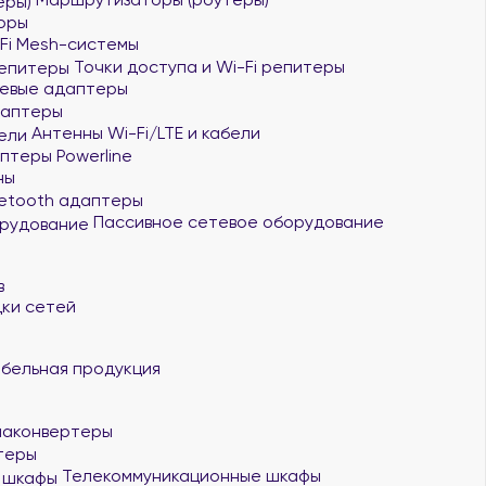
оры
Fi Mesh-системы
Точки доступа и Wi-Fi репитеры
евые адаптеры
даптеры
Антенны Wi-Fi/LTE и кабели
птеры Powerline
ны
etooth адаптеры
Пассивное сетевое оборудование
в
ки сетей
бельная продукция
аконвертеры
теры
Телекоммуникационные шкафы