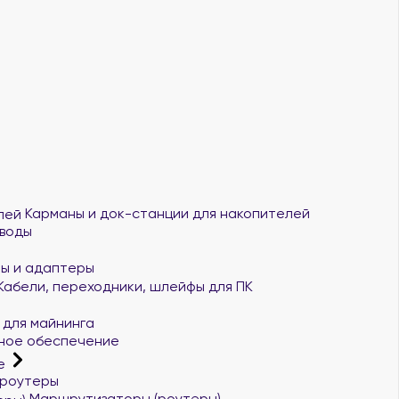
Карманы и док-станции для накопителей
воды
ы и адаптеры
Кабели, переходники, шлейфы для ПК
 для майнинга
ное обеспечение
ие
роутеры
Маршрутизаторы (роутеры)