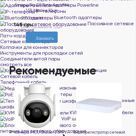
Адаптеры Powerline
Батарейка GP Batteries LR44
1.5B Alkaline 10шт
IP-телефоны
Нет в наличии
Bluetooth адаптеры
0.0
0 отзыва
Пассивное сетевое
145 грн
оборудование
Патч-корды
Заказать
Сетевые коннекторы
Колпачки для коннекторов
Инструменты для прокладки сетей
Соединители витой пары
смотреть все
Рекомендуемые
Кабельная продукция
Сетевой кабель
Телефонный кабель
Медиаконвертеры
PoE адаптеры
Телекоммуникационные
шкафы
KVM коммутаторы и кабели
VoIP шлюзы и адаптеры
Блоки
питания для сетевого оборудования
MP
Видеорегистратор сетевой
Камера видеонаблюдения