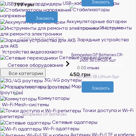
Заказать
USB-хабы и кардридеры
799 грн
Стабилизаторы
напряжения
Заказать
Аккумуляторные батареи
Инструменты
для ремонта электроники
Зарядные устройства
для АКБ
Устройства видеозахвата
Батарейка GP Batteries CR-
Сетевые переходники
2450 3B Lithium 5шт
Сетевое оборудование
Нет в наличии
0.0
0 отзыва
Все категории
450 грн
3G/4G роутеры
Маршрутизаторы
Заказать
(роутеры)
Коммутаторы
Wi-Fi Mesh-системы
Точки доступа и Wi-Fi
репитеры
Сетевые адаптеры
Wi-Fi адаптеры
Антенны Wi-Fi/LTE и кабели