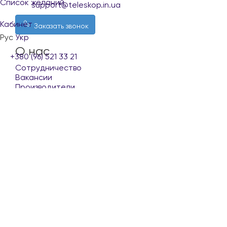
Список желаний
support@teleskop.in.ua
Кабинет
Заказать звонок
Рус
Укр
О нас
+380 (96) 521 33 21
Сотрудничество
Вакансии
Производители
Покупателю
Доставка и оплата
Обмен и возврат
Контакты
Условия использования сайта
Наши партнеры
Copyright © 2023 - 2026