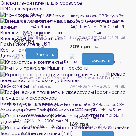
Оперативная память для серверов
HDD для серверов
Мониторы
Аккумуляторы GP Recyko
Аккумуляторы GP Recyko Pro
Внешние накопители
2700 AA/HR06 NI-MH 2600
2000 (GP210AAHCB-2EB4)
данных
mAh BL 4 шт
AA/HR06 NI-MH 2000 mAh BL
Нет в наличии
Внешние SSD-накопители
4 шт
0.0
0 отзыва
Нет в наличии
Внешние HDD-накопители
609 грн
0.0
0 отзыва
Flash накопители USB
709 грн
Карты памяти
Заказать
Диски CD, DVD, Blue-ray
Заказать
Клавиатуры и комплекты
Мыши и трекболы
Игровые
поверхности и коврики для мышек
Веб-камеры
Графические
планшеты и аксессуары
Графические планшеты
Аккумуляторы GP Recyko+ Pro
Батарейка GP Batteries CR-
Аксессуары для графических планшетов
Photo Flash 2000
2032 bat(3B) Lithium 5 шт
Фильтры питания и
Нет в наличии
(GP210AAHCF-2APCEB4)
0.0
0 отзыва
удлинители
AA/HR06 NI-MH 2000 mAh BL
169 грн
4 шт
Источники
Нет в наличии
бесперебойного питания (ИБП)
0.0
0 отзыва