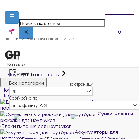
0
Главная
Все производители
GP
GP
Каталог
Ноутбуки и планшеты
Фильтры
Все категории
На страницу
Ноутбуки и ультрабуки
20
Планшеты
Сортировка по
Док-станции и
по алфавиту, А-Я
порт-репликаторы
Сумки, чехлы и
рюкзаки для ноутбуков
Блоки питания для ноутбуков
Аккумуляторы для
ноутбуков