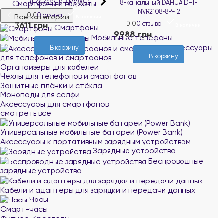
Смартфоны и гаджеты
8-канальный DAHUA DHI-
DAHUA DH-HAC-
NVR2108-8P-I2
HFW1200CMP-IL-A (2.8)
Все категории
и
0.0
0 отзыва
0.0
0 отзыва
В наличии
В наличии
Смартфоны
9988 грн
1276 грн
6
Мобильные телефоны
Аксессуары
В корзину
В корзину
для телефонов и смартфонов
Органайзеры для кабелей
Чехлы для телефонов и смартфонов
Защитные плёнки и стёкла
Моноподы для селфи
Аксессуары для смартфонов
смотреть все
Универсальные мобильные батареи (Power Bank)
Аксессуары к портативным зарядным устройствам
Зарядные устройства
Беспроводные
зарядные устройства
Кабели и адаптеры для зарядки и передачи данных
Часы
Смарт-часы