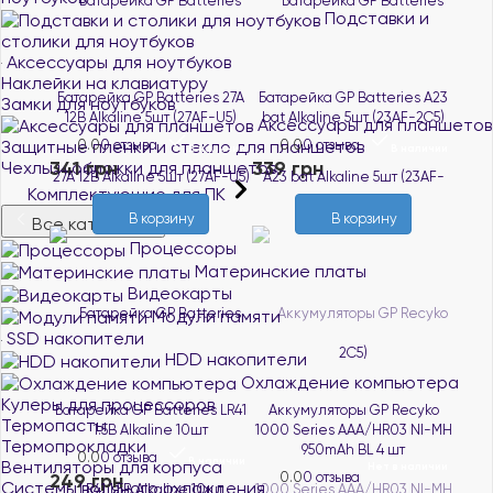
Подставки и
столики для ноутбуков
Аксессуары для ноутбуков
Наклейки на клавиатуру
Батарейка GP Batteries 27A
Батарейка GP Batteries A23
Замки для ноутбуков
12В Alkaline 5шт (27AF-U5)
bat Alkaline 5шт (23AF-2C5)
Аксессуары для планшетов
Защитные пленки и стекло для планшетов
0.0
0 отзыва
0.0
0 отзыва
В наличии
В наличии
341 грн
339 грн
Чехлы и обложки для планшетов
Комплектующие для ПК
В корзину
В корзину
Все категории
Процессоры
Материнские платы
Видеокарты
Модули памяти
SSD накопители
HDD накопители
Охлаждение компьютера
Кулеры для процессоров
Батарейка GP Batteries LR41
Аккумуляторы GP Recyko
Термопасты
1.5B Alkaline 10шт
1000 Series AAA/HR03 NI-MH
Термопрокладки
950mAh BL 4 шт
0.0
0 отзыва
В наличии
Вентиляторы для корпуса
Нет в наличии
249 грн
0.0
0 отзыва
Системы водяного охлаждения