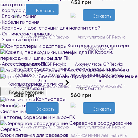
452 грн
смотреть все
Корпуса для ПК
В корзину
Блоки питания
Заказать
Кабели питания
Карманы и док-станции для накопителей
Оптические приводы
Звуковые карты
Контроллеры и адаптеры
Кабели,
переходники, шлейфы для ПК
Аксессуары для ПК
Аккумуляторы GP Recyko
Аккумуляторы GP Recyko
Аксессуары для майнинга
2100 (GP210AAHCE4/2-2BNB6)
2500 (GP250AAHC-2EB4)
AA/HR06 NI-MH 2050 mAh BL
AA/HR06 NI-MH 2450 mAh BL 4
Программное обеспечение
6 шт
шт
Компьютерная техника
Нет в наличии
Нет в наличии
0.0
0 отзыва
0.0
0 отзыва
Все категории
588 грн
560 грн
Компьютеры
Моноблоки
Заказать
Заказать
Системные блоки
Неттопы, баребоны и микро-ПК
Серверное оборудование
Серверы
Блоки питания для серверов