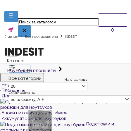
0
Главная
Все производители
INDESIT
INDESIT
Каталог
Ноутбуки и планшеты
Фильтры
Все категории
На страницу
Ноутбуки и ультрабуки
20
Планшеты
Сортировка по
Док-станции и порт-репликаторы
по алфавиту, А-Я
Сумки, чехлы и
рюкзаки для ноутбуков
Блоки питания для ноутбуков
Аккумуляторы для ноутбуков
Подставки и
столики для ноутбуков