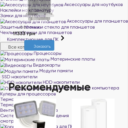
Аксессуары для ноутбуков
Наклейки на клавиатуру
Замки для ноутбуков
Аксессуары для планшетов
Нет в наличии
Защитные пленки и стекло для планшетов
0.0
0 отзыва
Чехлы и обложки для планшетов
11333 грн
Комплектующие для ПК
Заказать
Все категории
Процессоры
Материнские платы
Видеокарты
Модули памяти
SSD накопители
HDD накопители
Рекомендуемые
Охлаждение компьютера
Кулеры для процессоров
Термопасты
Термопрокладки
Вентиляторы для корпуса
Системы водяного охлаждения
смотреть все
Корпуса для ПК