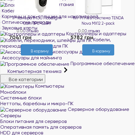
Блоки питания
Кабели питания
Карманы и док-станции для накопителей
ра IMOU Floodlight
Wi-Fi Mesh система TENDA
Wi-Fi Mesh си
Оптические приводы
m (IPC-L26P)
Nova MX12 2-pack
Nova MX3
Звуковые карты
отзыва
0.0
0 отзыва
0.0
0 отзыва
В наличии
В наличии
Контроллеры и адаптеры
рн
5782 грн
3304 грн
Кабели,
переходники, шлейфы для ПК
Аксессуары для ПК
В корзину
В корзину
В ко
Аксессуары для майнинга
Программное обеспечение
Компьютерная техника
Все категории
Компьютеры
Моноблоки
Системные блоки
Неттопы, баребоны и микро-ПК
Серверное оборудование
Серверы
Блоки питания для серверов
Оперативная память для серверов
HDD для серверов