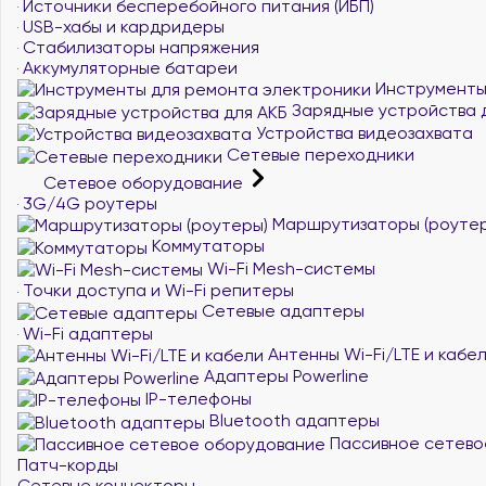
Источники бесперебойного питания (ИБП)
USB-хабы и кардридеры
Стабилизаторы напряжения
Аккумуляторные батареи
Инструменты
Зарядные устройства 
Устройства видеозахвата
Сетевые переходники
Сетевое оборудование
3G/4G роутеры
Маршрутизаторы (роутер
Коммутаторы
Wi-Fi Mesh-системы
Точки доступа и Wi-Fi репитеры
Сетевые адаптеры
Wi-Fi адаптеры
Антенны Wi-Fi/LTE и кабе
Адаптеры Powerline
IP-телефоны
Bluetooth адаптеры
Пассивное сетево
Патч-корды
Сетевые коннекторы