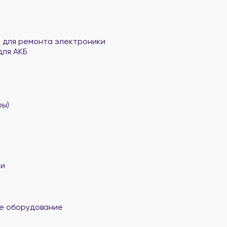
 для ремонта электроники
для АКБ
ы)
ли
е оборудование