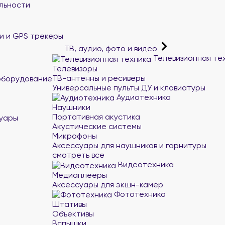
льности
и и GPS трекеры
ТВ, аудио, фото и видео
Телевизионная те
Телевизоры
ТВ-антенны и ресиверы
оборудование
Универсальные пульты ДУ и клавиатуры
Аудиотехника
Наушники
Портативная акустика
суары
Акустические системы
Микрофоны
Аксессуары для наушников и гарнитуры
смотреть все
Видеотехника
Медиаплееры
Аксессуары для экшн-камер
Фототехника
Штативы
Объективы
Вспышки