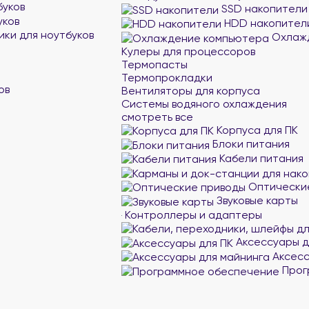
буков
SSD накопители
уков
HDD накопител
ики для ноутбуков
Охлажд
Кулеры для процессоров
Термопасты
Термопрокладки
ов
Вентиляторы для корпуса
Системы водяного охлаждения
смотреть все
Корпуса для ПК
Блоки питания
Кабели питания
Оптически
Звуковые карты
Контроллеры и адаптеры
Аксессуары д
Аксесс
Прог