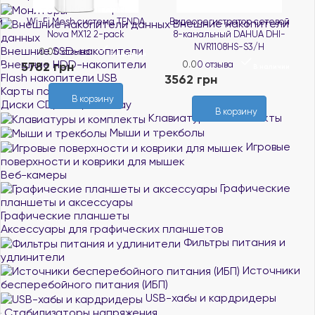
Мониторы
й
Wi-Fi Mesh система TENDA
Видеорегистратор сетевой
Внешние накопители
Nova MX12 2-pack
8-канальный DAHUA DHI-
данных
NVR1108HS-S3/H
Внешние SSD-накопители
0.0
0 отзыва
В наличии
Внешние HDD-накопители
5782 грн
0.0
0 отзыва
3
и
В наличии
Flash накопители USB
3562 грн
Карты памяти
В корзину
Диски CD, DVD, Blue-ray
В корзину
Клавиатуры и комплекты
Мыши и трекболы
Игровые
поверхности и коврики для мышек
Веб-камеры
Графические
планшеты и аксессуары
Графические планшеты
Аксессуары для графических планшетов
Фильтры питания и
удлинители
Источники
бесперебойного питания (ИБП)
USB-хабы и кардридеры
Стабилизаторы напряжения