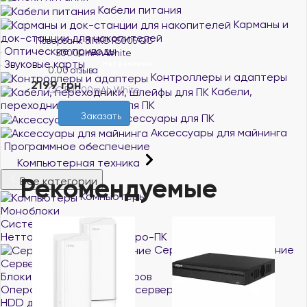
Кабели питания
Карманы и
док-станции для накопителей
Повербанк SINKO R5005 QC
Оптические приводы
50000mAh White
Звуковые карты
Нет в наличии
0.0
0 отзыва
Контроллеры и адаптеры
2199 грн
Кабели,
переходники, шлейфы для ПК
Заказать
Аксессуары для ПК
Аксессуары для майнинга
Программное обеспечение
Компьютерная техника
Рекомендуемые
Все категории
Компьютеры
Моноблоки
Системные блоки
Неттопы, баребоны и микро-ПК
Серверное оборудование
Серверы
Блоки питания для серверов
Оперативная память для серверов
HDD для серверов