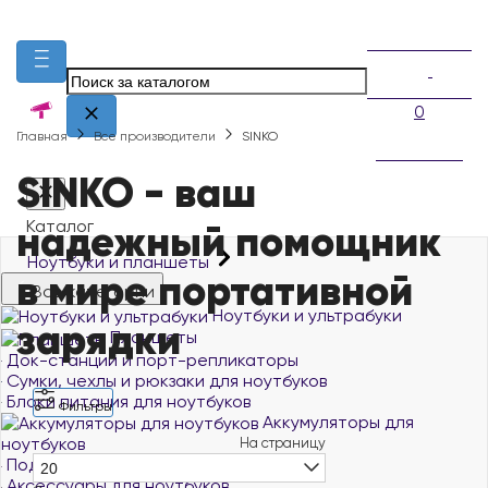
0
Главная
Все производители
SINKO
SINKO - ваш
надежный помощник
Каталог
Ноутбуки и планшеты
в мире портативной
Все категории
Ноутбуки и ультрабуки
зарядки
Планшеты
Док-станции и порт-репликаторы
Сумки, чехлы и рюкзаки для ноутбуков
Блоки питания для ноутбуков
Фильтры
Аккумуляторы для
ноутбуков
На страницу
Подставки и столики для ноутбуков
20
Аксессуары для ноутбуков