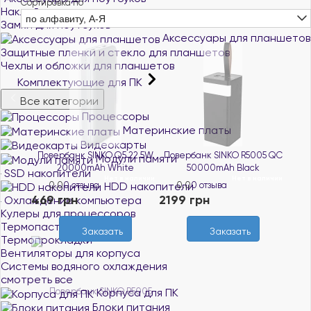
Сортировка по
Наклейки на клавиатуру
по алфавиту, А-Я
Замки для ноутбуков
Аксессуары для планшетов
Защитные пленки и стекло для планшетов
Чехлы и обложки для планшетов
Комплектующие для ПК
Все категории
Процессоры
Материнские платы
Видеокарты
Повербанк SINKO Q5 22.5W
Повербанк SINKO R5005 QC
Модули памяти
20000mAh White
50000mAh Black
SSD накопители
Нет в наличии
Нет в наличии
HDD накопители
0.0
0 отзыва
0.0
0 отзыва
469 грн
2199 грн
Охлаждение компьютера
Кулеры для процессоров
Термопасты
Заказать
Заказать
Термопрокладки
Вентиляторы для корпуса
Системы водяного охлаждения
смотреть все
Корпуса для ПК
Блоки питания