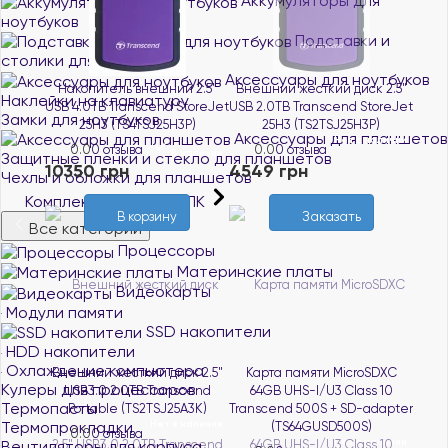
Аккумуляторы для
ноутбуков
Подставки и
столики для ноутбуков
Аксессуары для ноутбуков
Накопитель внешний 2.5"
Внешний жесткий диск 2.5"
Наклейки на клавиатуру
USB 4.0TB Transcend StoreJet
USB 2.0TB Transcend StoreJet
Замки для ноутбуков
25H3 (TS4TSJ25H3P)
25H3 (TS2TSJ25H3P)
Аксессуары для планшетов
Нет в наличии
0.0
0 отзыва
0.0
0 отзыва
В наличии
Защитные пленки и стекло для планшетов
10350 грн
4549 грн
Чехлы и обложки для планшетов
Комплектующие для ПК
Заказать
В корзину
Все категории
Процессоры
Материнские платы
Видеокарты
Модули памяти
SSD накопители
HDD накопители
Охлаждение компьютера
Внешний жесткий диск 2.5"
Карта памяти MicroSDXC
Кулеры для процессоров
USB3.0 2.0TB Transcend
64GB UHS-I/U3 Class 10
Термопасты
Portable (TS2TSJ25A3K)
Transcend 500S + SD-adapter
Нет в наличии
Термопрокладки
(TS64GUSD500S)
0.0
0 отзыва
Нет в наличии
Вентиляторы для корпуса