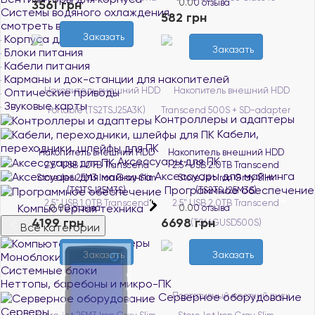
3561 грн
0.0
0 отзыва
Системы водяного охлаждения
582 грн
смотреть все
Заказать
Корпуса для ПК
Заказать
Блоки питания
Кабели питания
Карманы и док-станции для накопителей
Оптические приводы
Звуковые карты
Контроллеры и адаптеры
Кабели,
переходники, шлейфы для ПК
Накопитель внешний HDD
Накопитель внешний HDD
Аксессуары для ПК
2.5" USB 1.0TB Transcend
2.5" USB 2.0TB Transcend
Аксессуары для майнинга
StoreJet 25M3 Iron Gray Slim
StoreJet Iron Gray Slim
Программное обеспечение
(TS1TSJ25M3S)
(TS2TSJ25M3S)
Нет в наличии
Нет в наличии
Компьютерная техника
0.0
0 отзыва
0.0
0 отзыва
4199 грн
6698 грн
Все категории
Компьютеры
Заказать
Заказать
Моноблоки
Системные блоки
Неттопы, баребоны и микро-ПК
Серверное оборудование
Серверы