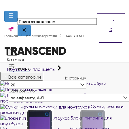
0
Главная
Все производители
TRANSCEND
TRANSCEND
Каталог
Ноутбуки и планшеты
Фильтры
Все категории
На страницу
Ноутбуки и ультрабуки
20
Планшеты
Сортировка по
Док-станции и
по алфавиту, А-Я
порт-репликаторы
Сумки, чехлы и
рюкзаки для ноутбуков
Блоки питания для
ноутбуков