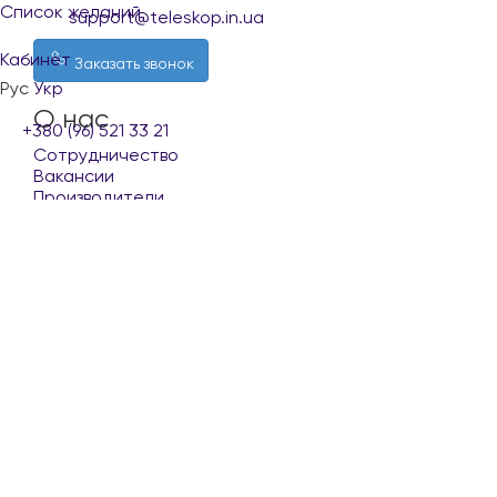
Список желаний
support@teleskop.in.ua
Кабинет
Заказать звонок
Рус
Укр
О нас
+380 (96) 521 33 21
Сотрудничество
Вакансии
Производители
Покупателю
Доставка и оплата
Обмен и возврат
Контакты
Условия использования сайта
Наши партнеры