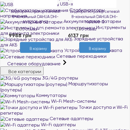
USB-хабы и кардридеры
Стабилизаторы
Видеорегистратор сетевой
Видеорегистратор сетевой
I
напряжения
8-канальный DAHUA DHI-
8-канальный DAHUA DHI-
Аккумуляторные батареи
NVR2108-8P-I2
NVR2108-I2
и
Инструменты
0.0
0 отзыва
0.0
0 отзыва
3
В наличии
В наличии
для ремонта электроники
9988 грн
6137 грн
Зарядные устройства
для АКБ
В корзину
В корзину
Устройства видеозахвата
Сетевые переходники
Сетевое оборудование
Все категории
3G/4G роутеры
Маршрутизаторы
(роутеры)
Коммутаторы
Wi-Fi Mesh-системы
Точки доступа и Wi-Fi
репитеры
Сетевые адаптеры
Wi-Fi адаптеры