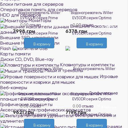
Блоки питания для серверов
Оперативная память для серверов
Водонагреватель Willer
Водонагреватель Willer
HDD для серверов
EV100DR серия Prime
EV30DR серия Optima
Мониторы
0.0
0 отзыва
0.0
0 отзыва
Внешние накопители
В наличии
В наличии
7998 грн
6378 грн
данных
Внешние SSD-накопители
Внешние HDD-накопители
В корзину
В корзину
Flash накопители USB
Карты памяти
Диски CD, DVD, Blue-ray
Клавиатуры и комплекты
Мыши и трекболы
Игровые
поверхности и коврики для мышек
Веб-камеры
Графические
Водонагреватель Willer
Водонагреватель Willer
планшеты и аксессуары
EV50DR серия Grand
EV50DR серия Optima
Графические планшеты
0.0
0 отзыва
0.0
0 отзыва
В наличии
В наличии
Аксессуары для графических планшетов
9621 грн
7199 грн
Фильтры питания и
удлинители
В корзину
В корзину
Источники