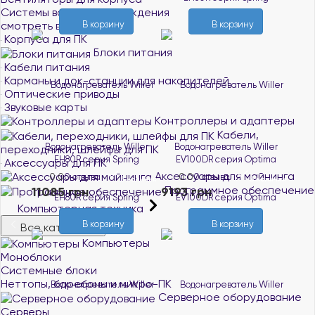
Системы водяного охлаждения
смотреть все
В корзину
В корзину
Корпуса для ПК
Блоки питания
Кабели питания
Карманы и док-станции для накопителей
Оптические приводы
Звуковые карты
Контроллеры и адаптеры
Кабели,
Водонагреватель Willer
Водонагреватель Willer
переходники, шлейфы для ПК
EH80R серия Spring
EV100DR серия Optima
Аксессуары для ПК
Аксессуары для майнинга
0.0
0 отзыва
0.0
0 отзыва
В наличии
В наличии
Программное обеспечение
11085 грн
9193 грн
Компьютерная техника
В корзину
В корзину
Все категории
Компьютеры
Моноблоки
Системные блоки
Неттопы, баребоны и микро-ПК
Серверное оборудование
Серверы