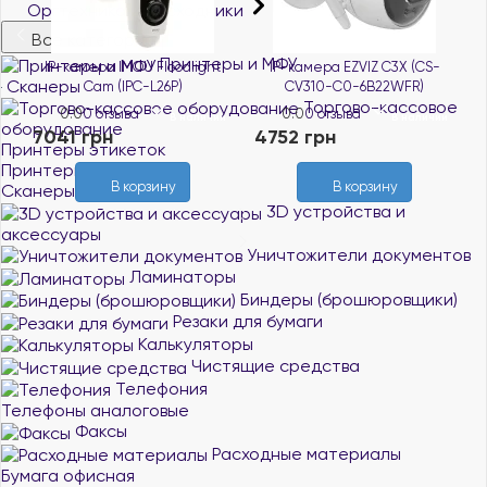
Оргтехника и расходники
Все категории
Принтеры и МФУ
ight
IP-камера EZVIZ C3X (CS-
Wi-Fi Mesh система TENDA
Сканеры
CV310-C0-6B22WFR)
Nova MX3 2-pack
Торгово-кассовое
0.0
0 отзыва
0.0
0 отзыва
личии
В наличии
В наличии
оборудование
4752 грн
3304 грн
Принтеры этикеток
Принтеры чеков
В корзину
В корзину
Сканеры штрих-кодов
3D устройства и
аксессуары
Уничтожители документов
Ламинаторы
Биндеры (брошюровщики)
Резаки для бумаги
Калькуляторы
Чистящие средства
Телефония
Телефоны аналоговые
Факсы
Расходные материалы
Бумага офисная