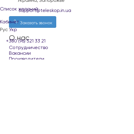
Украина, Запорожье
Список желаний
support@teleskop.in.ua
Кабинет
Заказать звонок
Рус
Укр
О нас
+380 (96) 521 33 21
Сотрудничество
Вакансии
Производители
Покупателю
Доставка и оплата
Обмен и возврат
Контакты
Условия использования сайта
Наши партнеры