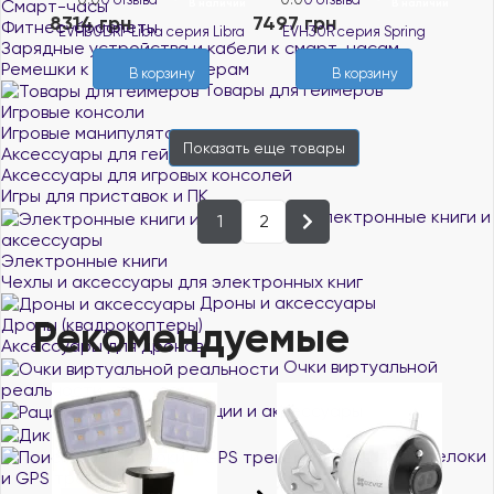
Смарт-часы
В наличии
В наличии
8314 грн
7497 грн
Фитнес-браслеты
Зарядные устройства и кабели к смарт-часам
Ремешки к часам и трекерам
В корзину
В корзину
Товары для геймеров
Игровые консоли
Игровые манипуляторы
Показать еще
товары
Аксессуары для геймеров
Аксессуары для игровых консолей
Игры для приставок и ПК
Электронные книги и
1
2
аксессуары
Электронные книги
Чехлы и аксессуары для электронных книг
Дроны и аксессуары
Рекомендуемые
Дроны (квадрокоптеры)
Аксессуары для дронов
Очки виртуальной
реальности
Рации и аксессуары
Диктофоны
Поисковые брелоки
и GPS трекеры