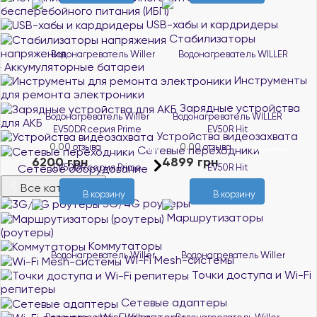
бесперебойного питания (ИБП)
USB-хабы и кардридеры
Стабилизаторы
напряжения
Аккумуляторные батареи
Инструменты
для ремонта электроники
Зарядные устройства
Водонагреватель Willer
Водонагреватель WILLER
для АКБ
EV50DR серия Prime
EV50R Hit
Устройства видеозахвата
0.0
0 отзыва
0.0
0 отзыва
Сетевые переходники
В наличии
В наличии
6200 грн
4899 грн
Сетевое оборудование
Все категории
В корзину
В корзину
3G/4G роутеры
Маршрутизаторы
(роутеры)
Коммутаторы
Wi-Fi Mesh-системы
Точки доступа и Wi-Fi
репитеры
Сетевые адаптеры