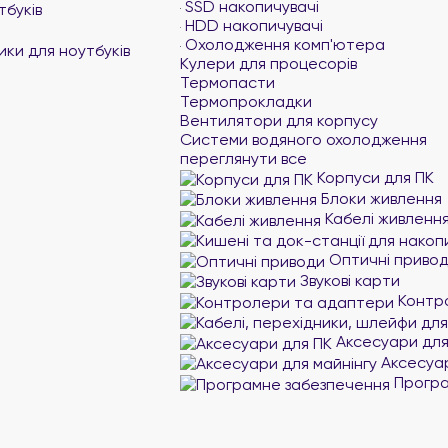
SSD накопичувачі
тбуків
HDD накопичувачі
Охолодження комп'ютера
ики для ноутбуків
Кулери для процесорів
Термопасти
Термопрокладки
Вентилятори для корпусу
Системи водяного охолодження
переглянути все
Корпуси для ПК
Блоки живлення
Кабелі живленн
Оптичні приво
Звукові карти
Контр
Аксесуари для
Аксесуар
Програ