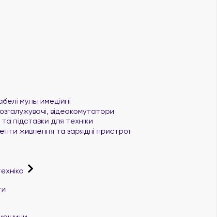
абелі мультимедійні
озгалужувачі, відеокомутатори
та підставки для техніки
нти живлення та зарядні пристрої
техніка
ти
і машини