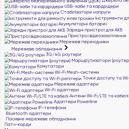
Джерела без
USB-хаби та кардрідери
Стабілізатори напруги
Інструменти дл
Акумуляторні батареї
Зарядні пристрої для АКБ
Пристрої відеозахоплення
Мережеві перехідники
Мережеве обладнання
3G/4G роутери
Маршрутизатори (роутер
Комутатори
Wi-Fi Mesh-системи
Точки доступу та Wi-
Мережеві адаптери
Wi-Fi адаптери
Антени Wi-Fi/LTE та кабелі
Адаптери Powerline
IP-телефони
Bluetooth адаптери
Пасивне мережеве обладнання
Патч-корди