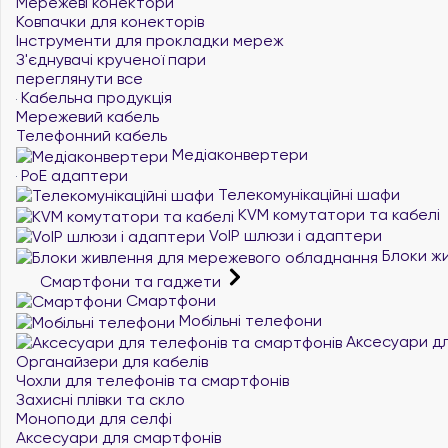
Мережеві конектори
Ковпачки для конекторів
Інструменти для прокладки мереж
З'єднувачі крученої пари
переглянути все
Кабельна продукція
Мережевий кабель
Телефонний кабель
Медіаконвертери
PoE адаптери
Телекомунікаційні шафи
KVM комутатори та кабелі
VoIP шлюзи і адаптери
Блоки жи
Смартфони та гаджети
Смартфони
Мобільні телефони
Аксесуари дл
Органайзери для кабелів
Чохли для телефонів та смартфонів
Захисні плівки та скло
Моноподи для селфі
Аксесуари для смартфонів