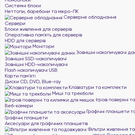
Системні блоки
Неттопи, баребони та мікро-ПК
Серверне обладнання
Сервери
Блоки живлення для серверів
Оперативна пам`ять для серверів
HDD для серверів
Монітори
Зовнішні накопичувачі да
Зовнішні SSD-накопичувачі
Зовнішні HDD-накопичувачі
Flash накопичувачі USB
Карти пам'яті
Диски CD, DVD, Blue-ray
Клавіатури та комплекти
Миші та трекболи
Ігрові поверхні 
Веб-камери
Графічні планшети т
Графічні планшети
Аксесуари для графічних планшетів
Фільтри живлення та