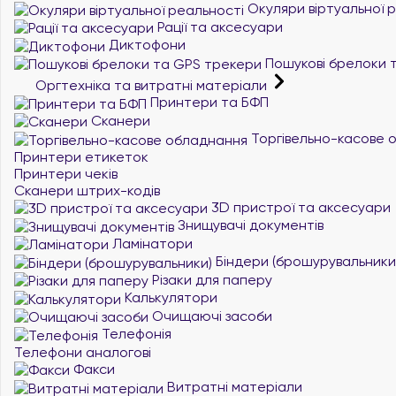
Окуляри віртуальної 
Рації та аксесуари
Диктофони
Пошукові брелоки 
Оргтехніка та витратні матеріали
Принтери та БФП
Сканери
Торгівельно-касове 
Принтери етикеток
Принтери чеків
Сканери штрих-кодів
3D пристрої та аксесуари
Знищувачі документів
Ламінатори
Біндери (брошурувальники
Різаки для паперу
Калькулятори
Очищаючі засоби
Телефонія
Телефони аналогові
Факси
Витратні матеріали