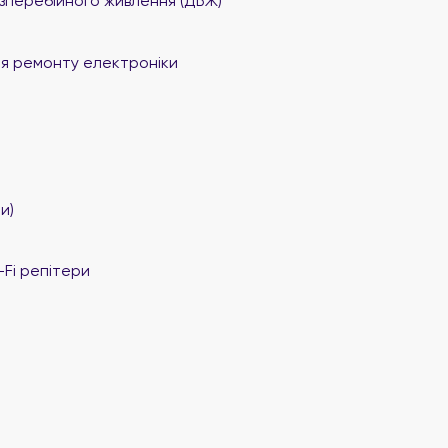
перебійного живлення (ДБЖ)
я ремонту електроніки
и)
Fi репітери