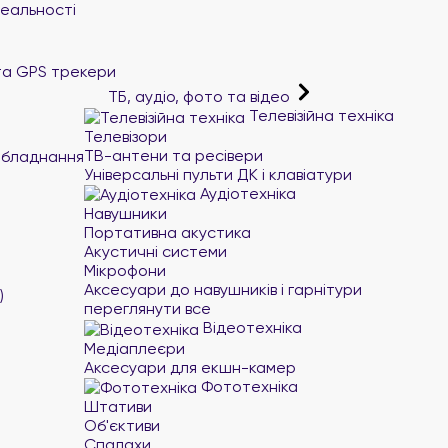
реальності
та GPS трекери
ТБ, аудіо, фото та відео
Телевізійна техніка
Телевізори
ТВ-антени та ресівери
обладнання
Універсальні пульти ДК і клавіатури
Аудіотехніка
Навушники
Портативна акустика
Акустичні системи
Мікрофони
Аксесуари до навушників і гарнітури
)
переглянути все
Відеотехніка
Медіаплеєри
Аксесуари для екшн-камер
Фототехніка
Штативи
Об'єктиви
Спалахи