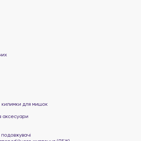
них
та килимки для мишок
а аксесуари
 подовжувачі