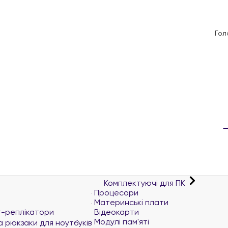
Гол
Комплектуючі для ПК
Процесори
Материнські плати
т-реплікатори
Відеокарти
Модулі пам'яті
а рюкзаки для ноутбуків