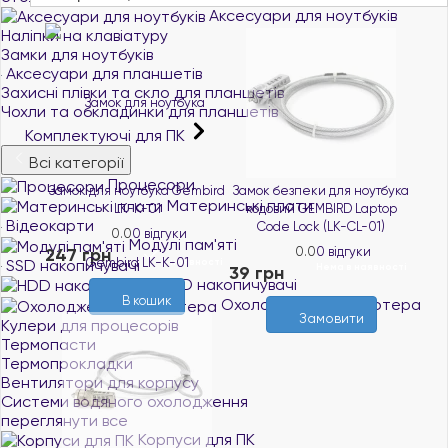
Аксесуари для ноутбуків
Наліпки на клавіатуру
Замки для ноутбуків
Аксесуари для планшетів
Захисні плівки та скло для планшетів
Чохли та обкладинки для планшетів
Комплектуючі для ПК
Всі категорії
Процесори
Замок для ноутбука Gembird
Замок безпеки для ноутбука
Материнські плати
LK-K-01
кодовий GEMBIRD Laptop
Відеокарти
Code Lock (LK-CL-01)
0.0
0 відгуки
Модулі пам'яті
247 грн
0.0
0 відгуки
SSD накопичувачі
В наявності
Нема в наявності
39 грн
HDD накопичувачі
В кошик
Охолодження комп'ютера
Замовити
Кулери для процесорів
Термопасти
Термопрокладки
Вентилятори для корпусу
Системи водяного охолодження
переглянути все
Корпуси для ПК