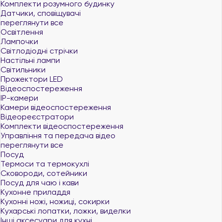
Комплекти розумного будинку
Датчики, сповіщувачі
переглянути все
Освітлення
Лампочки
Світлодіодні стрічки
Настільні лампи
Світильники
Прожектори LED
Відеоспостереження
IP-камери
Камери відеоспостереження
Відеореєстратори
Комплекти відеоспостереження
Управління та передача відео
переглянути все
Посуд
Термоси та термокухлі
Сковороди, сотейники
Посуд для чаю і кави
Кухонне приладдя
Кухонні ножі, ножиці, сокирки
Кухарські лопатки, ложки, виделки
Інші аксесуари для кухні