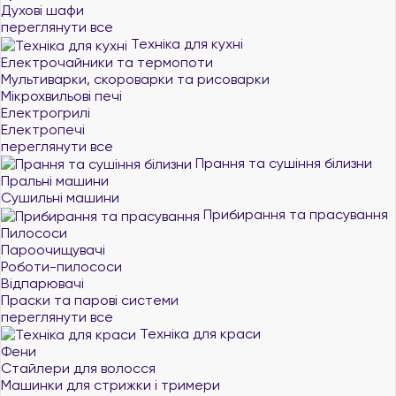
Духові шафи
переглянути все
Техніка для кухні
Електрочайники та термопоти
Мультиварки, скороварки та рисоварки
Мікрохвильові печі
Електрогрилі
Електропечі
переглянути все
Прання та сушіння білизни
Пральні машини
Сушильні машини
Прибирання та прасування
Пилососи
Пароочищувачі
Роботи-пилососи
Відпарювачі
Праски та парові системи
переглянути все
Техніка для краси
Фени
Стайлери для волосся
Машинки для стрижки і тримери