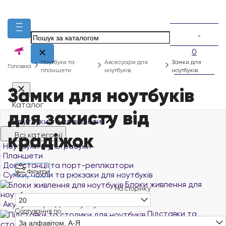
0
Ноутбуки та
Аксесуари для
Замки для
Головна
планшети
ноутбуків
ноутбуків
Замки для ноутбуків
Каталог
для захисту від
Ноутбуки та планшети
крадіжок
Всі категорії
Ноутбуки й ультрабуки
Планшети
Док-станції та порт-реплікатори
Фільтри
Сумки, чохли та рюкзаки для ноутбуків
Блоки живлення для
На сторінку
ноутбуків
20
Акумулятори для ноутбуків
Сортування по
Підставки та
За алфавітом, А-Я
столики для ноутбуків