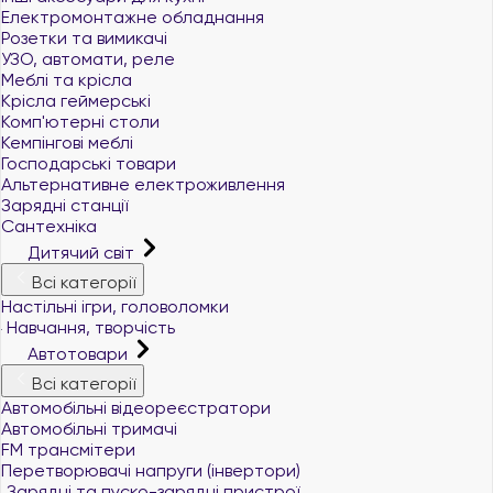
Електромонтажне обладнання
Розетки та вимикачі
УЗО, автомати, реле
Меблі та крісла
Крісла геймерські
Комп'ютерні столи
Кемпінгові меблі
Господарські товари
Альтернативне електроживлення
Зарядні станції
Сантехніка
Дитячий світ
Всі категорії
Настільні ігри, головоломки
Навчання, творчість
Автотовари
Всі категорії
Автомобільні відеореєстратори
Автомобільні тримачі
FM трансмітери
Перетворювачі напруги (інвертори)
Зарядні та пуско-зарядні пристрої