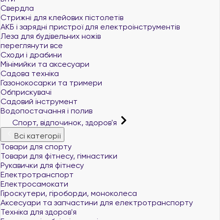
Свердла
Стрижні для клейових пістолетів
АКБ і зарядні пристрої для електроінструментів
Леза для будівельних ножів
переглянути все
Сходи і драбини
Мінімийки та аксесуари
Садова техніка
Газонокосарки та тримери
Обприскувачі
Садовий інструмент
Водопостачання і полив
Спорт, відпочинок, здоров'я
Всі категорії
Товари для спорту
Товари для фітнесу, гімнастики
Рукавички для фітнесу
Електротранспорт
Електросамокати
Гіроскутери, гіроборди, моноколеса
Аксесуари та запчастини для електротранспорту
Техніка для здоров'я