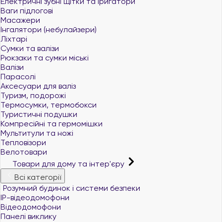
Електричні зубні щітки та іригатори
Ваги підлогові
Масажери
Інгалятори (небулайзери)
Ліхтарі
Сумки та валізи
Рюкзаки та сумки міські
Валізи
Парасолі
Аксесуари для валіз
Туризм, подорожі
Термосумки, термобокси
Туристичні подушки
Компресійні та гермомішки
Мультитули та ножі
Тепловізори
Велотовари
Товари для дому та інтер'єру
Всі категорії
Розумний будинок і системи безпеки
IP-відеодомофони
Відеодомофони
Панелі виклику