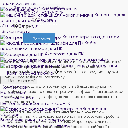
Блоки живлення
Замок безпеки для ноутбука
Кабелі живлення
VOLTRONIC YT-SC/DP/01415
Кишені та док-
станції для накопичувачів
0.0
0 відгуки
Нема в наявності
100 грн
Оптичні приводи
Звукові карти
Контролери та адаптери
Замовити
Кабелі,
перехідники, шлейфи для ПК
Аксесуари для ПК
Аксесуари для майнінгу
Замки для ноутбуків призначені для фізичного захисту портативної
Програмне забезпечення
техніки від крадіжок у громадських місцях. Вони дозволяють
надійно закріпити ноутбук до столу або іншої опори, зменшуючи
Комп'ютерна техніка
ризик несанкціонованого доступу.
Всі категорії
Комп'ютери
У категорії представлені замки, сумісні з більшістю сучасних
ноутбуків, що мають стандартні розʼєми для фіксації. Такі аксесуари
Моноблоки
особливо актуальні для офісів, навчальних закладів, коворкінгів і
Системні блоки
конференц-залів.
Неттопи, баребони та мікро-ПК
Серверне обладнання
Асортимент включає практичні рішення для щоденного
Сервери
використання, які легко встановлюються та не заважають роботі з
Блоки живлення для серверів
пристроєм. Інтернет-магазин TELESKOP пропонує замки для
Оперативна пам`ять для серверів
ноутбуків з перевіреною якістю та доставкою по всій Україні.