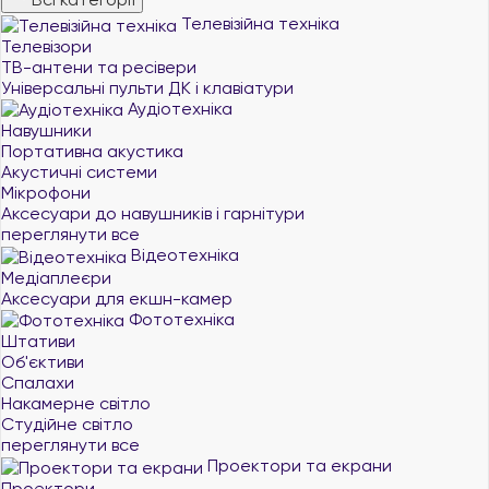
Телевізійна техніка
Телевізори
ТВ-антени та ресівери
Універсальні пульти ДК і клавіатури
Аудіотехніка
Навушники
Портативна акустика
Акустичні системи
Мікрофони
Аксесуари до навушників і гарнітури
переглянути все
Відеотехніка
Медіаплеєри
Аксесуари для екшн-камер
Фототехніка
Штативи
Об'єктиви
Спалахи
Накамерне світло
Студійне світло
переглянути все
Проектори та екрани
Проектори