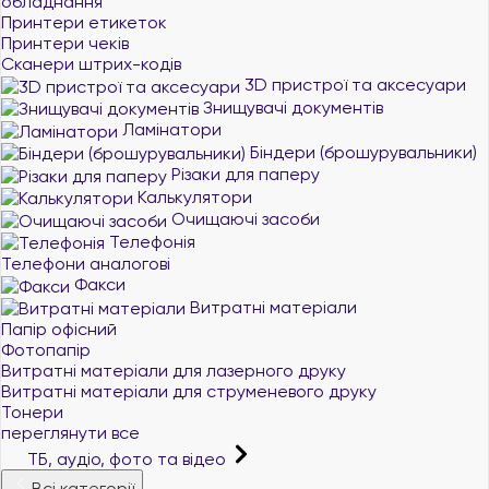
обладнання
Принтери етикеток
Принтери чеків
Сканери штрих-кодів
3D пристрої та аксесуари
Знищувачі документів
Ламінатори
Біндери (брошурувальники)
Різаки для паперу
Калькулятори
Очищаючі засоби
Телефонія
Телефони аналогові
Факси
Витратні матеріали
Папір офісний
Фотопапір
Витратні матеріали для лазерного друку
Витратні матеріали для струменевого друку
Тонери
переглянути все
ТБ, аудіо, фото та відео
Всі категорії