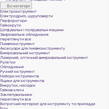
Всі категорії
Електроінструмент
Електродрилі, шуруповерти
Перфоратори
Гайкокрути
Шліфувальні і полірувальні машини
Зварювальне обладнання
переглянути все
Пневмоінструмент
Аксесуари для пневмоінструменту
Вимірювальний інструмент
Лазерний, оптичний вимірювальний інструмент
Рулетки
Обладнання
Ручний інструмент
Набори інструментів
Ящики для інструментів
Викрутки, насадки
Гайкові ключі
Заклепувальники
переглянути все
Витратний матеріал для інструменту та приладдя
Біти