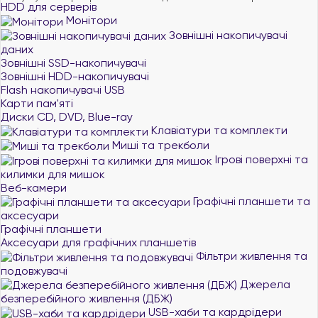
HDD для серверів
Монітори
Зовнішні накопичувачі
даних
Зовнішні SSD-накопичувачі
Зовнішні HDD-накопичувачі
Flash накопичувачі USB
Карти пам'яті
Диски CD, DVD, Blue-ray
Клавіатури та комплекти
Миші та трекболи
Ігрові поверхні та
килимки для мишок
Веб-камери
Графічні планшети та
аксесуари
Графічні планшети
Аксесуари для графічних планшетів
Фільтри живлення та
подовжувачі
Джерела
безперебійного живлення (ДБЖ)
USB-хаби та кардрідери