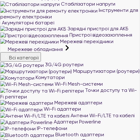
Стабілізатори напруги
Інструменти для
ремонту електроніки
Акумуляторні батареї
Зарядні пристрої для АКБ
Пристрої відеозахоплення
Мережеві перехідники
Мережеве обладнання
Всі категорії
3G/4G роутери
Маршрутизатори (роутери)
Комутатори
Wi-Fi Mesh-системи
Точки доступу та Wi-
Fi репітери
Мережеві адаптери
Wi-Fi адаптери
Антени Wi-Fi/LTE та кабелі
Адаптери Powerline
IP-телефони
Bluetooth адаптери