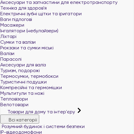
Аксесуари та запчастини для електротранспорту
Техніка для здоров'я
Електричні зубні щітки та іригатори
Ваги підлогові
Масажери
Інгалятори (небулайзери)
Ліхтарі
Сумки та валізи
Рюкзаки та сумки міські
Валізи
Парасолі
Аксесуари для валіз
Туризм, подорожі
Термосумки, термобокси
Туристичні подушки
Компресійні та гермомішки
Мультитули та ножі
Тепловізори
Велотовари
Товари для дому та інтер'єру
Всі категорії
Розумний будинок і системи безпеки
IP-відеодомофони