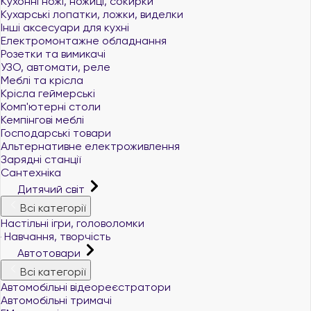
Кухонні ножі, ножиці, сокирки
Кухарські лопатки, ложки, виделки
Інші аксесуари для кухні
Електромонтажне обладнання
Розетки та вимикачі
УЗО, автомати, реле
Меблі та крісла
Крісла геймерські
Комп'ютерні столи
Кемпінгові меблі
Господарські товари
Альтернативне електроживлення
Зарядні станції
Сантехніка
Дитячий світ
Всі категорії
Настільні ігри, головоломки
Навчання, творчість
Автотовари
Всі категорії
Автомобільні відеореєстратори
Автомобільні тримачі