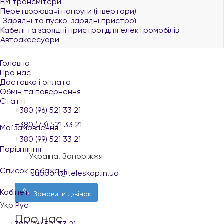
FM трансмітери
Перетворювачі напруги (інвертори)
Зарядні та пуско-зарядні пристрої
Кабелі та зарядні пристрої для електромобілів
Автоаксесуари
Головна
Про нас
Доставка і оплата
Обмін та повернення
Статті
+380 (96) 521 33 21
+380 (73) 521 33 21
Мої замовлення
+380 (99) 521 33 21
Порівняння
Україна, Запоріжжя
Список побажань
support@teleskop.in.ua
Кабінет
Замовити дзвінок
Укр
Рус
Про нас