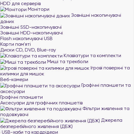
HDD для серверів
Монітори
Зовнішні накопичувачі
даних
Зовнішні SSD-накопичувачі
Зовнішні HDD-накопичувачі
Flash накопичувачі USB
Карти пам'яті
Диски CD, DVD, Blue-ray
Клавіатури та комплекти
Миші та трекболи
Ігрові поверхні та
килимки для мишок
Веб-камери
Графічні планшети та
аксесуари
Графічні планшети
Аксесуари для графічних планшетів
Фільтри живлення та
подовжувачі
Джерела
безперебійного живлення (ДБЖ)
USB-хаби та кардрідери