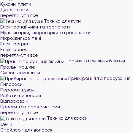
Кухонні плити
Духові шафи
переглянути все
Техніка для кухні
Електрочайники та термопоти
Мультиварки, скороварки та рисоварки
Мікрохвильові печі
Електрогрилі
Електропечі
переглянути все
Прання та сушіння білизни
Пральні машини
Сушильні машини
Прибирання та прасування
Пилососи
Пароочищувачі
Роботи-пилососи
Відпарювачі
Праски та парові системи
переглянути все
Техніка для краси
Фени
Стайлери для волосся