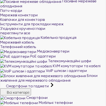
Пасивне мережеве
обладнання
Патч-корди
Мережеві конектори
Ковпачки для конекторів
Інструменти для прокладки мереж
З'єднувачі крученої пари
переглянути все
Кабельна продукція
Мережевий кабель
Телефонний кабель
Медіаконвертери
PoE адаптери
Телекомунікаційні шафи
KVM комутатори та кабелі
VoIP шлюзи і адаптери
Блоки
живлення для мережевого обладнання
Смартфони та гаджети
Всі категорії
Смартфони
Мобільні телефони