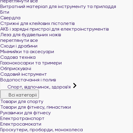
переглянути все
Витратний матеріал для інструменту та приладдя
Біти
Свердла
Стрижні для клейових пістолетів
АКБ і зарядні пристрої для електроінструментів
Леза для будівельних ножів
переглянути все
Сходи і драбини
Мінімийки та аксесуари
Садова техніка
Газонокосарки та тримери
Обприскувачі
Садовий інструмент
Водопостачання і полив
Спорт, відпочинок, здоров'я
Всі категорії
Товари для спорту
Товари для фітнесу, гімнастики
Рукавички для фітнесу
Електротранспорт
Електросамокати
Гіроскутери, гіроборди, моноколеса