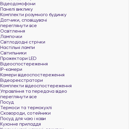
Відеодомофони
Панелі виклику
Комплекти розумного будинку
Датчики, сповіщувачі
переглянути все
Освітлення
Лампочки
Світлодіодні стрічки
Настільні лампи
Світильники
Прожектори LED
Відеоспостереження
IP-камери
Камери відеоспостереження
Відеореєстратори
Комплекти відеоспостереження
Управління та передача відео
переглянути все
Посуд
Термоси та термокухлі
Сковороди, сотейники
Посуд для чаю і кави
Кухонне приладдя