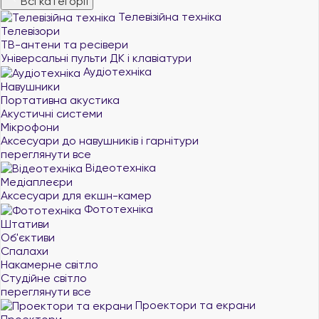
Всі категорії
Телевізійна техніка
Телевізори
ТВ-антени та ресівери
Універсальні пульти ДК і клавіатури
Аудіотехніка
Навушники
Портативна акустика
Акустичні системи
Мікрофони
Аксесуари до навушників і гарнітури
переглянути все
Відеотехніка
Медіаплеєри
Аксесуари для екшн-камер
Фототехніка
Штативи
Об'єктиви
Спалахи
Накамерне світло
Студійне світло
переглянути все
Проектори та екрани