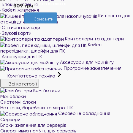
Блоки живлення
Нема в наявності
309 грн
Кабелі живлення
Кишені та док-
Замовити
станції для накопичувачів
Оптичні приводи
Звукові карти
Контролери та адаптери
Кабелі,
перехідники, шлейфи для ПК
Аксесуари для ПК
Аксесуари для майнінгу
Програмне забезпечення
Комп'ютерна техніка
Всі категорії
Комп'ютери
Моноблоки
Системні блоки
Неттопи, баребони та мікро-ПК
Серверне обладнання
Сервери
Блоки живлення для серверів
Оперативна пам`ять для серверів