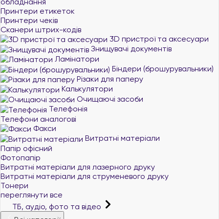
обладнання
Принтери етикеток
Принтери чеків
Сканери штрих-кодів
3D пристрої та аксесуари
Знищувачі документів
Ламінатори
Біндери (брошурувальники)
Різаки для паперу
Калькулятори
Очищаючі засоби
Телефонія
Телефони аналогові
Факси
Витратні матеріали
Папір офісний
Фотопапір
Витратні матеріали для лазерного друку
Витратні матеріали для струменевого друку
Тонери
переглянути все
ТБ, аудіо, фото та відео