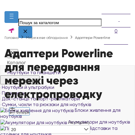
0
Головна
Мережеве обладнання
Адаптери Powerline
Адаптери Powerline
для передавання
Каталог
Ноутбуки та планшети
мережі через
Всі категорії
Ноутбуки й ультрабуки
електропроводку
Планшети
Док-станції та порт-реплікатори
Сумки, чохли та рюкзаки для ноутбуків
Блоки живлення для
Фільтри
ноутбуків
Акумулятори для ноутбуків
На сторінку
Підставки та
20
столики для ноутбуків