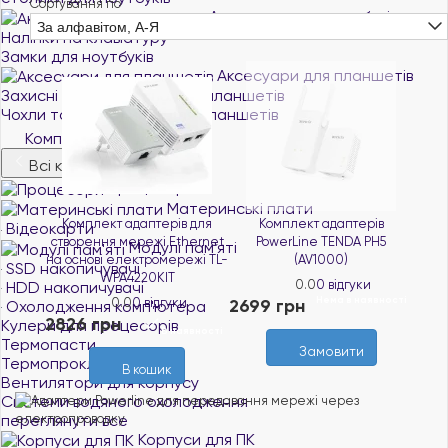
Сортування по
Аксесуари для ноутбуків
За алфавітом, А-Я
Наліпки на клавіатуру
Замки для ноутбуків
Аксесуари для планшетів
Захисні плівки та скло для планшетів
Чохли та обкладинки для планшетів
Комплектуючі для ПК
Всі категорії
Процесори
Материнські плати
Комплект адаптерів для
Комплект адаптерів
Відеокарти
створення мережі Ethernet
PowerLine TENDA PH5
Модулі пам'яті
на основі електромережі TL-
(AV1000)
SSD накопичувачі
WPA4220KIT
0.0
0 відгуки
HDD накопичувачі
Нема в наявності
0.0
0 відгуки
2699 грн
Охолодження комп'ютера
2826 грн
Кулери для процесорів
В наявності
Термопасти
Замовити
Термопрокладки
В кошик
Вентилятори для корпусу
Системи водяного охолодження
переглянути все
Корпуси для ПК