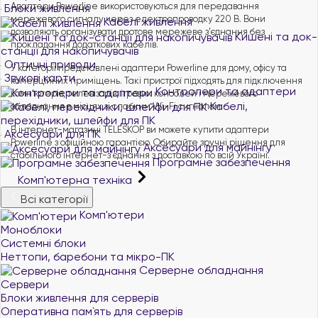
Адаптери Powerline використовуються для передавання
Блоки живлення
мережевого сигналу через електропроводку 220 В. Вони
Кабелі живлення
дозволяють організувати дротове мережеве з’єднання без
Кишені та док-
прокладання додаткових кабелів.
станції для накопичувачів
Оптичні приводи
У категорії представлені адаптери Powerline для дому, офісу та
Звукові карти
комерційних приміщень. Такі пристрої підходять для підключення
Контролери та адаптери
комп’ютерів, телевізорів, ігрових консолей і мережевого
Кабелі,
обладнання в місцях зі слабким Wi-Fi сигналом.
перехідники, шлейфи для ПК
В інтернет-магазині TELESKOP ви можете купити адаптери
Аксесуари для ПК
Powerline з офіційною гарантією. Обирайте зручні рішення для
Аксесуари для майнінгу
стабільного інтернет-з’єднання з доставкою по всій Україні.
Програмне забезпечення
Комп'ютерна техніка
Всі категорії
Комп'ютери
Моноблоки
Системні блоки
Неттопи, баребони та мікро-ПК
Серверне обладнання
Сервери
Блоки живлення для серверів
Оперативна пам`ять для серверів