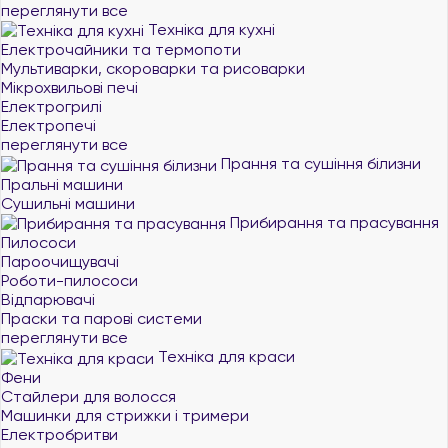
переглянути все
Техніка для кухні
Електрочайники та термопоти
Мультиварки, скороварки та рисоварки
Мікрохвильові печі
Електрогрилі
Електропечі
переглянути все
Прання та сушіння білизни
Пральні машини
Сушильні машини
Прибирання та прасування
Пилососи
Пароочищувачі
Роботи-пилососи
Відпарювачі
Праски та парові системи
переглянути все
Техніка для краси
Фени
Стайлери для волосся
Машинки для стрижки і тримери
Електробритви