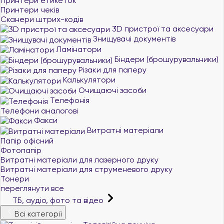
Принтери етикеток
Принтери чеків
Сканери штрих-кодів
3D пристрої та аксесуари
Знищувачі документів
Ламінатори
Біндери (брошурувальники)
Різаки для паперу
Калькулятори
Очищаючі засоби
Телефонія
Телефони аналогові
Факси
Витратні матеріали
Папір офісний
Фотопапір
Витратні матеріали для лазерного друку
Витратні матеріали для струменевого друку
Тонери
переглянути все
ТБ, аудіо, фото та відео
Всі категорії