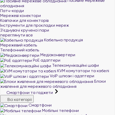
Пасивне мережеве
обладнання
Патч-корди
Мережеві конектори
Ковпачки для конекторів
Інструменти для прокладки мереж
З'єднувачі крученої пари
переглянути все
Кабельна продукція
Мережевий кабель
Телефонний кабель
Медіаконвертери
PoE адаптери
Телекомунікаційні шафи
KVM комутатори та кабелі
VoIP шлюзи і адаптери
Блоки
живлення для мережевого обладнання
Смартфони та гаджети
Всі категорії
Смартфони
Мобільні телефони