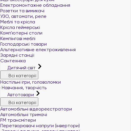
Електромонтажне обладнання
Розетки та вимикачі
УЗО, автомати, реле
Меблі та крісла
Крісла геймерські
Комп'ютерні столи
Кемпінгові меблі
Господарські товари
Альтернативне електроживлення
Зарядні станції
Сантехніка
Дитячий світ
Всі категорії
Настільні ігри, головоломки
Навчання, творчість
Автотовари
Всі категорії
Автомобільні відеореєстратори
Автомобільні тримачі
FM трансмітери
Перетворювачі напруги (інвертори)