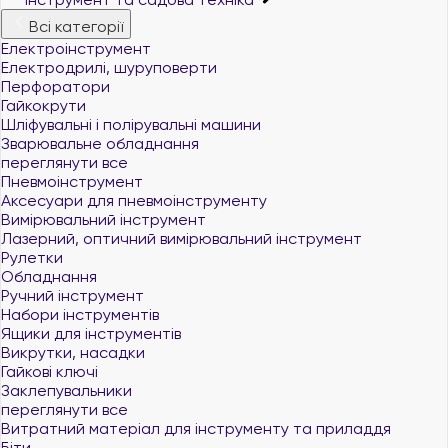
Всі категорії
Електроінструмент
Електродрилі, шуруповерти
Перфоратори
Гайкокрути
Шліфувальні і полірувальні машини
Зварювальне обладнання
переглянути все
Пневмоінструмент
Аксесуари для пневмоінструменту
Вимірювальний інструмент
Лазерний, оптичний вимірювальний інструмент
Рулетки
Обладнання
Ручний інструмент
Набори інструментів
Ящики для інструментів
Викрутки, насадки
Гайкові ключі
Заклепувальники
переглянути все
Витратний матеріал для інструменту та приладдя
Біти