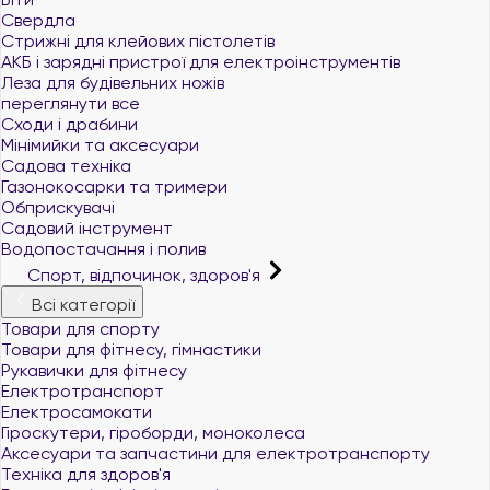
Свердла
Стрижні для клейових пістолетів
АКБ і зарядні пристрої для електроінструментів
Леза для будівельних ножів
переглянути все
Сходи і драбини
Мінімийки та аксесуари
Садова техніка
Газонокосарки та тримери
Обприскувачі
Садовий інструмент
Водопостачання і полив
Спорт, відпочинок, здоров'я
Всі категорії
Товари для спорту
Товари для фітнесу, гімнастики
Рукавички для фітнесу
Електротранспорт
Електросамокати
Гіроскутери, гіроборди, моноколеса
Аксесуари та запчастини для електротранспорту
Техніка для здоров'я