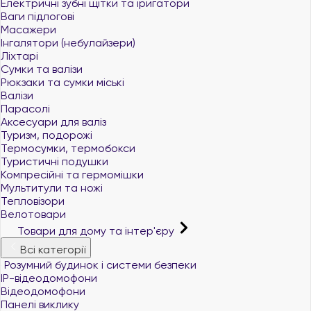
Електричні зубні щітки та іригатори
Ваги підлогові
Масажери
Інгалятори (небулайзери)
Ліхтарі
Сумки та валізи
Рюкзаки та сумки міські
Валізи
Парасолі
Аксесуари для валіз
Туризм, подорожі
Термосумки, термобокси
Туристичні подушки
Компресійні та гермомішки
Мультитули та ножі
Тепловізори
Велотовари
Товари для дому та інтер'єру
Всі категорії
Розумний будинок і системи безпеки
IP-відеодомофони
Відеодомофони
Панелі виклику