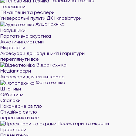
Телевізійна техніка
Телевізори
ТВ-антени та ресівери
Універсальні пульти ДК і клавіатури
Аудіотехніка
Навушники
Портативна акустика
Акустичні системи
Мікрофони
Аксесуари до навушників і гарнітури
переглянути все
Відеотехніка
Медіаплеєри
Аксесуари для екшн-камер
Фототехніка
Штативи
Об'єктиви
Спалахи
Накамерне світло
Студійне світло
переглянути все
Проектори та екрани
Проектори
Презентери