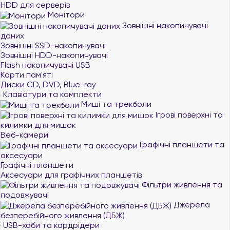
HDD для серверів
Монітори
Зовнішні накопичувачі
даних
Зовнішні SSD-накопичувачі
Зовнішні HDD-накопичувачі
Flash накопичувачі USB
Карти пам'яті
Диски CD, DVD, Blue-ray
Клавіатури та комплекти
Миші та трекболи
Ігрові поверхні та
килимки для мишок
Веб-камери
Графічні планшети та
аксесуари
Графічні планшети
Аксесуари для графічних планшетів
Фільтри живлення та
подовжувачі
Джерела
безперебійного живлення (ДБЖ)
USB-хаби та кардрідери