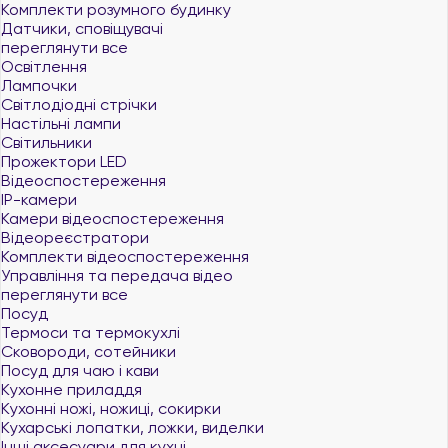
Комплекти розумного будинку
Датчики, сповіщувачі
переглянути все
Освітлення
Лампочки
Світлодіодні стрічки
Настільні лампи
Світильники
Прожектори LED
Відеоспостереження
IP-камери
Камери відеоспостереження
Відеореєстратори
Комплекти відеоспостереження
Управління та передача відео
переглянути все
Посуд
Термоси та термокухлі
Сковороди, сотейники
Посуд для чаю і кави
Кухонне приладдя
Кухонні ножі, ножиці, сокирки
Кухарські лопатки, ложки, виделки
Інші аксесуари для кухні