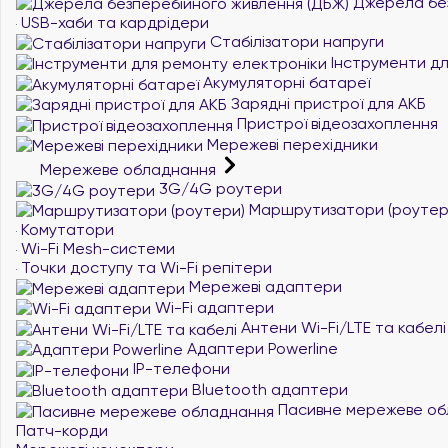
Джерела без
USB-хаби та кардрідери
Стабілізатори напруги
Інструменти дл
Акумуляторні батареї
Зарядні пристрої для АКБ
Пристрої відеозахоплення
Мережеві перехідники
Мережеве обладнання
3G/4G роутери
Маршрутизатори (роутер
Комутатори
Wi-Fi Mesh-системи
Точки доступу та Wi-Fi репітери
Мережеві адаптери
Wi-Fi адаптери
Антени Wi-Fi/LTE та кабелі
Адаптери Powerline
IP-телефони
Bluetooth адаптери
Пасивне мережеве об
Патч-корди