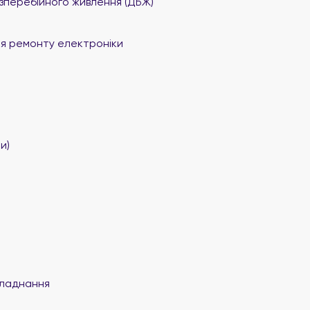
перебійного живлення (ДБЖ)
я ремонту електроніки
и)
ладнання