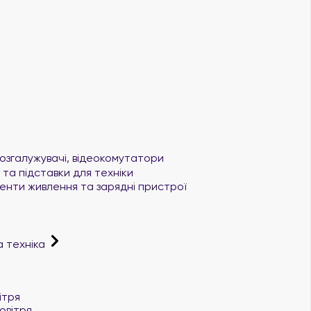
озгалужувачі, відеокомутатори
та підставки для техніки
нти живлення та зарядні пристрої
а техніка
і
ітря
овітря