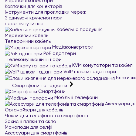
Мережеві конектори
Ковпачки для конекторів
Інструменти для прокладки мереж
З'єднувачі крученої пари
переглянути все
Кабельна продукція
Мережевий кабель
Телефонний кабель
Медіаконвертери
PoE адаптери
Телекомунікаційні шафи
KVM комутатори та кабелі
VoIP шлюзи і адаптери
Блоки жи
Смартфони та гаджети
Смартфони
Мобільні телефони
Аксесуари дл
Органайзери для кабелів
Чохли для телефонів та смартфонів
Захисні плівки та скло
Моноподи для селфі
Аксесуари для смартфонів