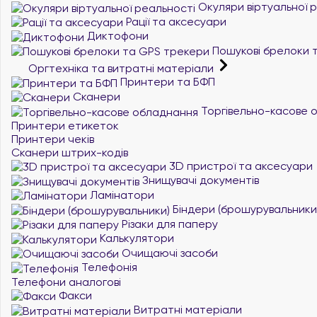
Окуляри віртуальної 
Рації та аксесуари
Диктофони
Пошукові брелоки 
Оргтехніка та витратні матеріали
Принтери та БФП
Сканери
Торгівельно-касове 
Принтери етикеток
Принтери чеків
Сканери штрих-кодів
3D пристрої та аксесуари
Знищувачі документів
Ламінатори
Біндери (брошурувальники
Різаки для паперу
Калькулятори
Очищаючі засоби
Телефонія
Телефони аналогові
Факси
Витратні матеріали