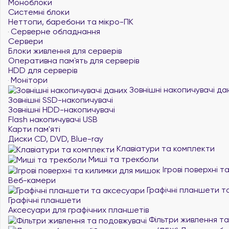
Моноблоки
Системні блоки
Неттопи, баребони та мікро-ПК
Серверне обладнання
Сервери
Блоки живлення для серверів
Оперативна пам`ять для серверів
HDD для серверів
Монітори
Зовнішні накопичувачі да
Зовнішні SSD-накопичувачі
Зовнішні HDD-накопичувачі
Flash накопичувачі USB
Карти пам'яті
Диски CD, DVD, Blue-ray
Клавіатури та комплекти
Миші та трекболи
Ігрові поверхні 
Веб-камери
Графічні планшети т
Графічні планшети
Аксесуари для графічних планшетів
Фільтри живлення та