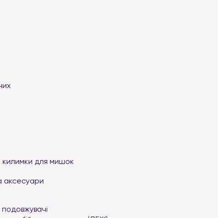
них
та килимки для мишок
а аксесуари
 подовжувачі