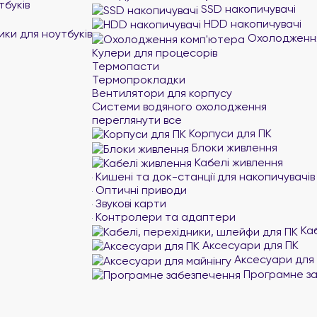
тбуків
SSD накопичувачі
HDD накопичувачі
ики для ноутбуків
Охолодження
Кулери для процесорів
Термопасти
Термопрокладки
Вентилятори для корпусу
Системи водяного охолодження
переглянути все
Корпуси для ПК
Блоки живлення
Кабелі живлення
Кишені та док-станції для накопичувачів
Оптичні приводи
Звукові карти
Контролери та адаптери
Каб
Аксесуари для ПК
Аксесуари для 
Програмне за