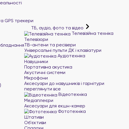
реальності
та GPS трекери
ТБ, аудіо, фото та відео
Телевізійна техніка
Телевізори
ТВ-антени та ресівери
обладнання
Універсальні пульти ДК і клавіатури
Аудіотехніка
Навушники
Портативна акустика
Акустичні системи
Мікрофони
Аксесуари до навушників і гарнітури
)
переглянути все
Відеотехніка
Медіаплеєри
Аксесуари для екшн-камер
Фототехніка
Штативи
Об'єктиви
Спалахи