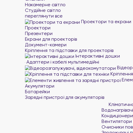
Накамерне світло
Студійне світло
переглянути все
Проектори та екрани
Проектори
Презентери
Екрани для проекторів
Документ-камери
Кріплення та підставки для проекторів
Інтерактивні дошки
Адаптери і кабелі мультимедійні
Відеор
Кріплення 
Елеме
Акумулятори
Батарейки
Зарядні пристрої для акумуляторів
Кліматичн
Водонагрівач
Кондиціонери
Вентилятори
Очисники пов
Зволожувачі п