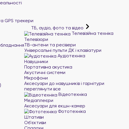
реальності
та GPS трекери
ТБ, аудіо, фото та відео
Телевізійна техніка
Телевізори
ТВ-антени та ресівери
обладнання
Універсальні пульти ДК і клавіатури
Аудіотехніка
Навушники
Портативна акустика
Акустичні системи
Мікрофони
Аксесуари до навушників і гарнітури
)
переглянути все
Відеотехніка
Медіаплеєри
Аксесуари для екшн-камер
Фототехніка
Штативи
Об'єктиви
Спалахи