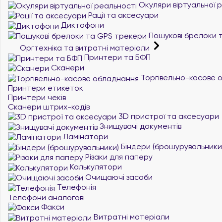
Окуляри віртуальної 
Рації та аксесуари
Диктофони
Пошукові брелоки 
Оргтехніка та витратні матеріали
Принтери та БФП
Сканери
Торгівельно-касове 
Принтери етикеток
Принтери чеків
Сканери штрих-кодів
3D пристрої та аксесуари
Знищувачі документів
Ламінатори
Біндери (брошурувальники
Різаки для паперу
Калькулятори
Очищаючі засоби
Телефонія
Телефони аналогові
Факси
Витратні матеріали