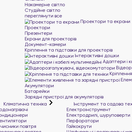
Накамерне світло
Студійне світло
переглянути все
Проектори та екрани
Проектори
Презентери
Екрани для проекторів
Документ-камери
Кріплення та підставки для проекторів
Інтерактивні дошки
Адаптери і к
Відеор
Кріплення 
Елеме
Акумулятори
Батарейки
Зарядні пристрої для акумуляторів
Кліматична техніка
Інструмент та садова те
одонагрівачі
Електроінструмент
ондиціонери
Електродрилі, шуруповерти
ентилятори
Перфоратори
чисники повітря
Гайкокрути
воложувачі повітря
Шліфувальні і полірувальні м