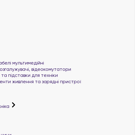
абелі мультимедійні
озгалужувачі, відеокомутатори
та підставки для техніки
нти живлення та зарядні пристрої
хніка
ашини