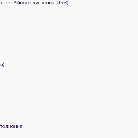
перебійного живлення (ДБЖ)
и)
ладнання