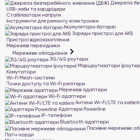
Джерела без
USB-хаби та кардрідери
Стабілізатори напруги
Інструменти для ремонту електроніки
Акумуляторні батареї
Зарядні пристрої для АКБ
Пристрої відеозахоплення
Мережеві перехідники
Мережеве обладнання
3G/4G роутери
Маршрутизатори (роутер
Комутатори
Wi-Fi Mesh-системи
Точки доступу та Wi-Fi репітери
Мережеві адаптери
Wi-Fi адаптери
Антени Wi-Fi/LTE та кабелі
Адаптери Powerline
IP-телефони
Bluetooth адаптери
Пасивне мережеве об
Патч-корди