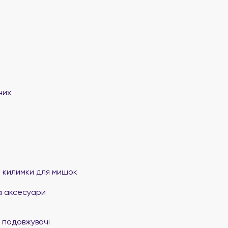
них
та килимки для мишок
а аксесуари
 подовжувачі