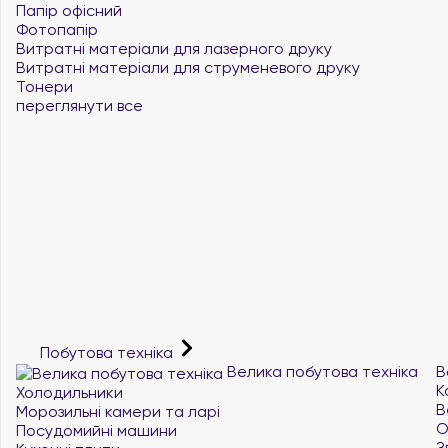
Папір офісний
Фотопапір
Витратні матеріали для лазерного друку
Витратні матеріали для струменевого друку
Тонери
переглянути все
Побутова техніка
Велика побутова техніка
В
К
Холодильники
В
Морозильні камери та ларі
О
Посудомийні машини
З