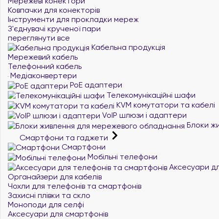
Мережеві конектори
Ковпачки для конекторів
Інструменти для прокладки мереж
З'єднувачі крученої пари
переглянути все
Кабельна продукція
Мережевий кабель
Телефонний кабель
Медіаконвертери
PoE адаптери
Телекомунікаційні шафи
KVM комутатори та кабелі
VoIP шлюзи і адаптери
Блоки жи
Смартфони та гаджети
Смартфони
Мобільні телефони
Аксесуари дл
Органайзери для кабелів
Чохли для телефонів та смартфонів
Захисні плівки та скло
Моноподи для селфі
Аксесуари для смартфонів