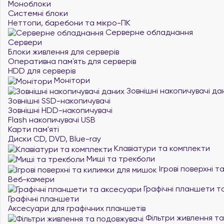
Моноблоки
Системні блоки
Неттопи, баребони та мікро-ПК
Серверне обладнання
Сервери
Блоки живлення для серверів
Оперативна пам`ять для серверів
HDD для серверів
Монітори
Зовнішні накопичувачі да
Зовнішні SSD-накопичувачі
Зовнішні HDD-накопичувачі
Flash накопичувачі USB
Карти пам'яті
Диски CD, DVD, Blue-ray
Клавіатури та комплекти
Миші та трекболи
Ігрові поверхні 
Веб-камери
Графічні планшети т
Графічні планшети
Аксесуари для графічних планшетів
Фільтри живлення та