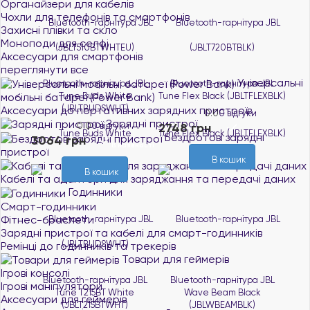
Органайзери для кабелів
Чохли для телефонів та смартфонів
Захисні плівки та скло
Моноподи для селфі
Аксесуари для смартфонів
переглянути все
Універсальні
Bluetooth-гарнітура JBL
Bluetooth-гарнітура JBL
мобільні батареї (Power Bank)
Tune Buds White
Tune Flex Black (JBLTFLEXBLK)
(JBLTBUDSWHT)
Аксесуари до портативних зарядних пристроїв
0.0
0 відгуки
Зарядні пристрої
0.0
0 відгуки
2748 грн
В наявності
Бездротові зарядні
3064 грн
В наявності
пристрої
В кошик
В кошик
Кабелі та адаптери для заряджання та передачі даних
Годинники
Смарт-годинники
Фітнес-браслети
Зарядні пристрої та кабелі для смарт-годинників
Ремінці до годинників та трекерів
Товари для геймерів
Ігрові консолі
Bluetooth-гарнітура JBL
Bluetooth-гарнітура JBL
Ігрові маніпулятори
Tune T215BT White
Wave Beam Black
Аксесуари для геймерів
(JBLT215BTWHT)
(JBLWBEAMBLK)