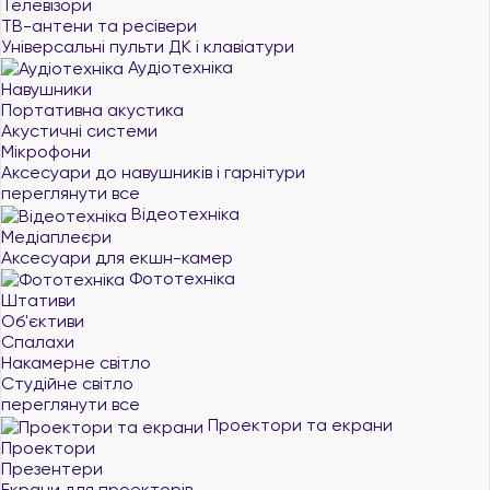
Телевізори
ТВ-антени та ресівери
Універсальні пульти ДК і клавіатури
Аудіотехніка
Навушники
Портативна акустика
Акустичні системи
Мікрофони
Аксесуари до навушників і гарнітури
переглянути все
Відеотехніка
Медіаплеєри
Аксесуари для екшн-камер
Фототехніка
Штативи
Об'єктиви
Спалахи
Накамерне світло
Студійне світло
переглянути все
Проектори та екрани
Проектори
Презентери
Екрани для проекторів