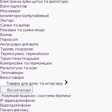
Електричні зубні щітки та іригатори
Ваги підлогові
Масажери
Інгалятори (небулайзери)
Ліхтарі
Сумки та валізи
Рюкзаки та сумки міські
Валізи
Парасолі
Аксесуари для валіз
Туризм, подорожі
Термосумки, термобокси
Туристичні подушки
Компресійні та гермомішки
Мультитули та ножі
Тепловізори
Велотовари
Товари для дому та інтер'єру
Всі категорії
Розумний будинок і системи безпеки
IP-відеодомофони
Відеодомофони
Панелі виклику