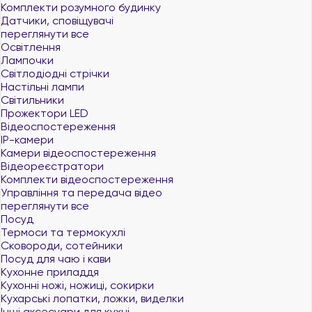
Комплекти розумного будинку
Датчики, сповіщувачі
переглянути все
Освітлення
Лампочки
Світлодіодні стрічки
Настільні лампи
Світильники
Прожектори LED
Відеоспостереження
IP-камери
Камери відеоспостереження
Відеореєстратори
Комплекти відеоспостереження
Управління та передача відео
переглянути все
Посуд
Термоси та термокухлі
Сковороди, сотейники
Посуд для чаю і кави
Кухонне приладдя
Кухонні ножі, ножиці, сокирки
Кухарські лопатки, ложки, виделки
Інші аксесуари для кухні