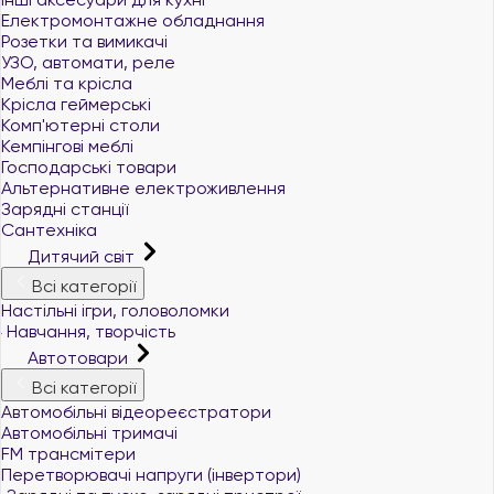
Електромонтажне обладнання
Розетки та вимикачі
УЗО, автомати, реле
Меблі та крісла
Крісла геймерські
Комп'ютерні столи
Кемпінгові меблі
Господарські товари
Альтернативне електроживлення
Зарядні станції
Сантехніка
Дитячий світ
Всі категорії
Настільні ігри, головоломки
Навчання, творчість
Автотовари
Всі категорії
Автомобільні відеореєстратори
Автомобільні тримачі
FM трансмітери
Перетворювачі напруги (інвертори)