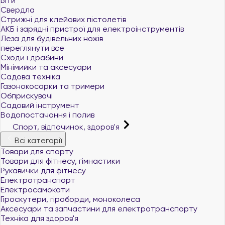
Біти
Свердла
Стрижні для клейових пістолетів
АКБ і зарядні пристрої для електроінструментів
Леза для будівельних ножів
переглянути все
Сходи і драбини
Мінімийки та аксесуари
Садова техніка
Газонокосарки та тримери
Обприскувачі
Садовий інструмент
Водопостачання і полив
Спорт, відпочинок, здоров'я
Всі категорії
Товари для спорту
Товари для фітнесу, гімнастики
Рукавички для фітнесу
Електротранспорт
Електросамокати
Гіроскутери, гіроборди, моноколеса
Аксесуари та запчастини для електротранспорту
Техніка для здоров'я