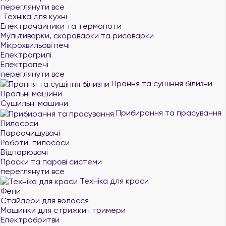
переглянути все
Техніка для кухні
Електрочайники та термопоти
Мультиварки, скороварки та рисоварки
Мікрохвильові печі
Електрогрилі
Електропечі
переглянути все
Прання та сушіння білизни
Пральні машини
Сушильні машини
Прибирання та прасування
Пилососи
Пароочищувачі
Роботи-пилососи
Відпарювачі
Праски та парові системи
переглянути все
Техніка для краси
Фени
Стайлери для волосся
Машинки для стрижки і тримери
Електробритви