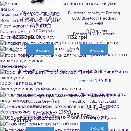
Зовнішні накопичувачі
даних
Bluetooth-гарнітура
Bluetooth-гарнітура Foneng
Зовнішні SSD-накопичувачі
Choetech BH-T06 TWS
BL50 Bluetooth Headset
Зовнішні HDD-накопичувачі
bluetooth
(BL50-BH)
Flash накопичувачі USB
Карти пам'яті
0.0
0 відгуки
0.0
0 відгуки
1233 грн
1132 грн
Диски CD, DVD, Blue-ray
В наявності
В наявності
Клавіатури та комплекти
Миші та трекболи
В кошик
В кошик
Ігрові поверхні та
килимки для мишок
Веб-камери
Графічні планшети та
аксесуари
Графічні планшети
Аксесуари для графічних планшетів
Фільтри живлення та
Bluetooth-гарнітура Hoco
Bluetooth-гарнітура JBL Live
подовжувачі
W27 Cat Ear Grey/Pink
Flex Black (JBLLIVEFLEXBLK)
Джерела
(W27GP)
0.0
0 відгуки
безперебійного живлення (ДБЖ)
0.0
0 відгуки
4659 грн
USB-хаби та кардрідери
В наявності
951 грн
В наявності
Стабілізатори напруги
В кошик
Інструменти для