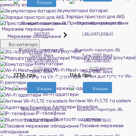
В кошик
ремонту електроніки
Акумуляторні батареї
Зарядні пристрої для АКБ
Пристрої відеозахоплення
Мережеві перехідники
Мережеве обладнання
Всі категорії
Bluetooth-гарнітура JBL
Bluetooth-гарнітура JBL
3G/4G роутери
T520BT Black
Tune 125BT Black
Маршрутизатори (роутери)
(JBLT520BTBLKEU)
(JBLT125BTBLK)
Комутатори
0.0
0 відгуки
0.0
0 відгуки
Wi-Fi Mesh-системи
1736 грн
1146 грн
Точки доступу та Wi-
В наявності
В наявності
Fi репітери
Мережеві адаптери
В кошик
В кошик
Wi-Fi адаптери
Антени Wi-Fi/LTE та кабелі
Адаптери Powerline
IP-телефони
Bluetooth адаптери
Пасивне мережеве
обладнання