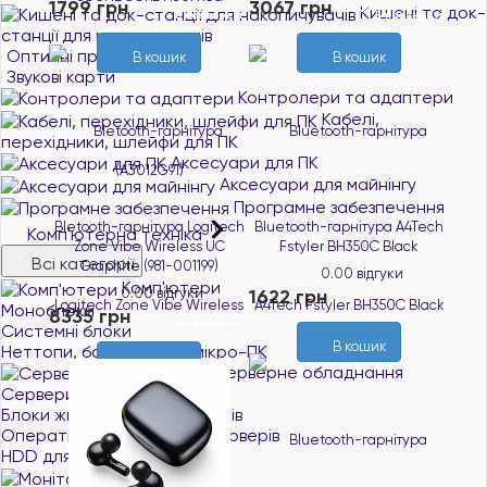
1799 грн
3067 грн
Кишені та док-
В наявності
В наявності
станції для накопичувачів
Оптичні приводи
В кошик
В кошик
Звукові карти
Контролери та адаптери
Кабелі,
перехідники, шлейфи для ПК
Аксесуари для ПК
Аксесуари для майнінгу
Програмне забезпечення
Bletooth-гарнітура Logitech
Bluetooth-гарнітура A4Tech
Комп'ютерна техніка
Zone Vibe Wireless UC
Fstyler BH350C Black
Всі категорії
Graphite (981-001199)
0.0
0 відгуки
Комп'ютери
0.0
0 відгуки
1622 грн
В наявності
Моноблоки
8335 грн
В наявності
Системні блоки
В кошик
Неттопи, баребони та мікро-ПК
В кошик
Серверне обладнання
Сервери
Блоки живлення для серверів
Оперативна пам`ять для серверів
HDD для серверів
Монітори