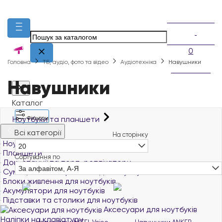
0
Головна
ТБ, аудіо, фото та відео
Аудіотехніка
Навушники
Навушники
Каталог
Ноутбуки та планшети
Фільтри
Всі категорії
На сторінку
Ноутбуки й ультрабуки
20
Планшети
Сортування по
Док-станції та порт-реплікатори
За алфавітом, А-Я
Сумки, чохли та рюкзаки для ноутбуків
Блоки живлення для ноутбуків
Акумулятори для ноутбуків
Підставки та столики для ноутбуків
Аксесуари для ноутбуків
Наліпки на клавіатуру