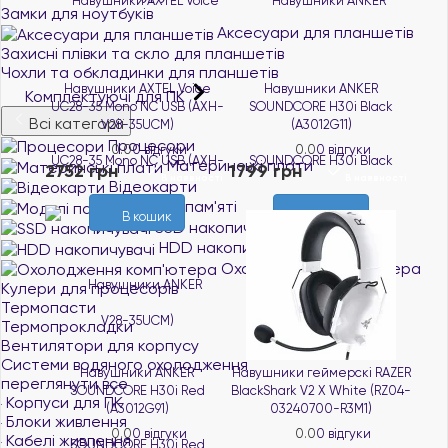
Замки для ноутбуків
Аксесуари для планшетів
Захисні плівки та скло для планшетів
Чохли та обкладинки для планшетів
Навушники AXTEL Voice
Навушники ANKER
Комплектуючі для ПК
UC28-35 Mono NC USB (AXH-
SOUNDCORE H30i Black
Всі категорії
V28-35UCM)
(A3012G11)
Процесори
0.0
0 відгуки
0.0
0 відгуки
Материнські плати
2752 грн
1799 грн
В наявності
В наявності
Відеокарти
Модулі пам'яті
В кошик
В кошик
SSD накопичувачі
HDD накопичувачі
Охолодження комп'ютера
Кулери для процесорів
Термопасти
Термопрокладки
Вентилятори для корпусу
Системи водяного охолодження
Навушники ANKER
Навушники геймерскі RAZER
переглянути все
SOUNDCORE H30i Red
BlackShark V2 X White (RZ04-
Корпуси для ПК
(A3012G91)
03240700-R3M1)
Блоки живлення
0.0
0 відгуки
0.0
0 відгуки
Кабелі живлення