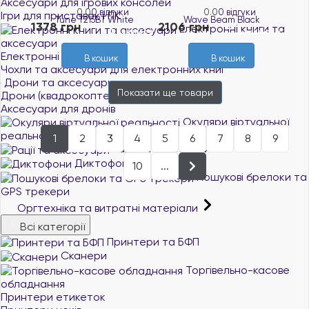
Аксесуари для ігрових консолей
0.0
0 відгуки
0.0
0 відгуки
Ігри для приставок і ПК
1378 грн
2106 грн
Електронні книги та
В наявності
В наявності
аксесуари
Електронні книги
В кошик
В кошик
Чохли та аксесуари для електронних книг
Дрони та аксесуари
Показати ще
товари
Дрони (квадрокоптери)
Аксесуари для дронів
Окуляри віртуальної
реальності
1
2
3
4
5
6
7
8
9
Рації та аксесуари
Диктофони
10
...
Пошукові брелоки та
GPS трекери
Оргтехніка та витратні матеріали
Всі категорії
Принтери та БФП
Сканери
Торгівельно-касове
обладнання
Принтери етикеток