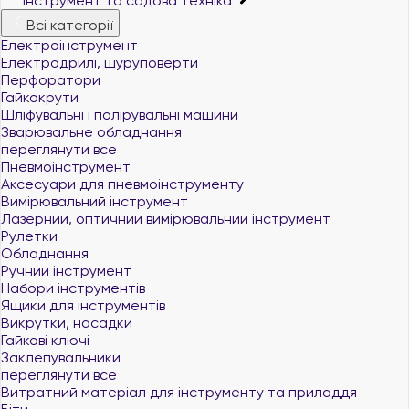
Інструмент та садова техніка
Всі категорії
Електроінструмент
Електродрилі, шуруповерти
Перфоратори
Гайкокрути
Шліфувальні і полірувальні машини
Зварювальне обладнання
переглянути все
Пневмоінструмент
Аксесуари для пневмоінструменту
Вимірювальний інструмент
Лазерний, оптичний вимірювальний інструмент
Рулетки
Обладнання
Ручний інструмент
Набори інструментів
Ящики для інструментів
Викрутки, насадки
Гайкові ключі
Заклепувальники
переглянути все
Витратний матеріал для інструменту та приладдя