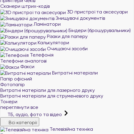
Принтери чеків
Сканери штрих-кодів
3D пристрої та аксесуари
Знищувачі документів
Ламінатори
Біндери (брошурувальники)
Різаки для паперу
Калькулятори
Очищаючі засоби
Телефонія
Телефони аналогові
Факси
Витратні матеріали
Папір офісний
Фотопапір
Витратні матеріали для лазерного друку
Витратні матеріали для струменевого друку
Тонери
переглянути все
ТБ, аудіо, фото та відео
Всі категорії
Телевізійна техніка