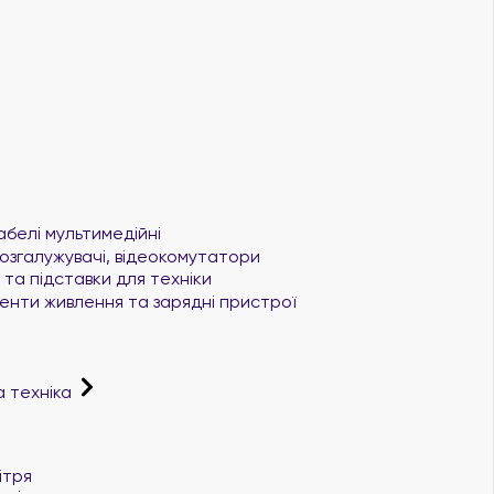
абелі мультимедійні
озгалужувачі, відеокомутатори
та підставки для техніки
нти живлення та зарядні пристрої
а техніка
і
ітря