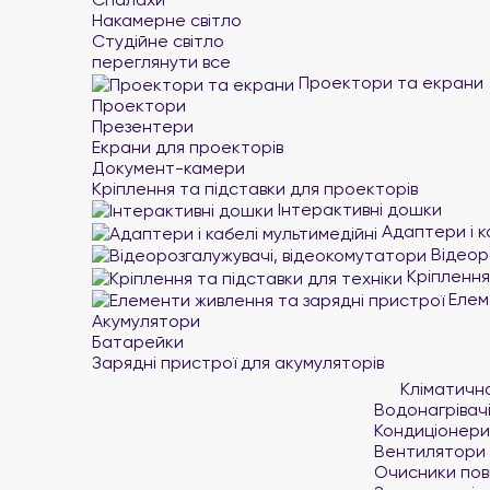
Накамерне світло
Студійне світло
переглянути все
Проектори та екрани
Проектори
Презентери
Екрани для проекторів
Документ-камери
Кріплення та підставки для проекторів
Інтерактивні дошки
Адаптери і к
Відеор
Кріплення 
Елеме
Акумулятори
Батарейки
Зарядні пристрої для акумуляторів
Кліматичн
Водонагрівач
Кондиціонери
Вентилятори
Очисники пов