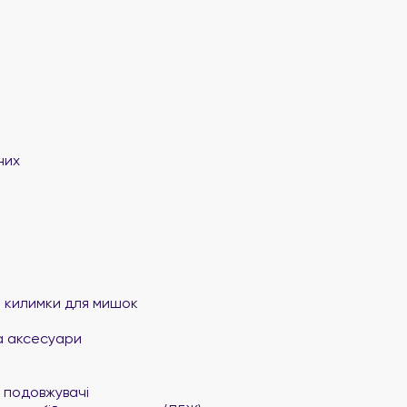
них
та килимки для мишок
а аксесуари
 подовжувачі