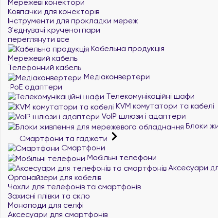
Мережеві конектори
Ковпачки для конекторів
Інструменти для прокладки мереж
З'єднувачі крученої пари
переглянути все
Кабельна продукція
Мережевий кабель
Телефонний кабель
Медіаконвертери
PoE адаптери
Телекомунікаційні шафи
KVM комутатори та кабелі
VoIP шлюзи і адаптери
Блоки жи
Смартфони та гаджети
Смартфони
Мобільні телефони
Аксесуари дл
Органайзери для кабелів
Чохли для телефонів та смартфонів
Захисні плівки та скло
Моноподи для селфі
Аксесуари для смартфонів