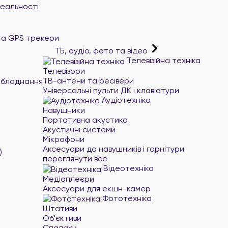
реальності
та GPS трекери
ТБ, аудіо, фото та відео
Телевізійна техніка
Телевізори
ТВ-антени та ресівери
обладнання
Універсальні пульти ДК і клавіатури
Аудіотехніка
Навушники
Портативна акустика
Акустичні системи
Мікрофони
Аксесуари до навушників і гарнітури
)
переглянути все
Відеотехніка
Медіаплеєри
Аксесуари для екшн-камер
Фототехніка
Штативи
Об'єктиви
Спалахи