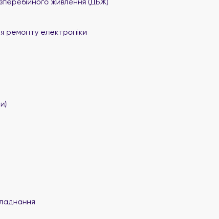
перебійного живлення (ДБЖ)
я ремонту електроніки
и)
ладнання