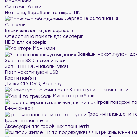
Моноблоки
Системні блоки
Неттопи, баребони та мікро-ПК
Серверне обладнання
Сервери
Блоки живлення для серверів
Оперативна пам`ять для серверів
HDD для серверів
Монітори
Зовнішні накопичувачі да
Зовнішні SSD-накопичувачі
Зовнішні HDD-накопичувачі
Flash накопичувачі USB
Карти пам'яті
Диски CD, DVD, Blue-ray
Клавіатури та комплекти
Миші та трекболи
Ігрові поверхні 
Веб-камери
Графічні планшети т
Графічні планшети
Аксесуари для графічних планшетів
Фільтри живлення та