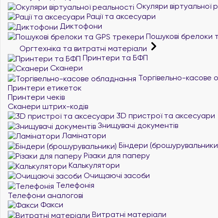
Окуляри віртуальної 
Рації та аксесуари
Диктофони
Пошукові брелоки 
Оргтехніка та витратні матеріали
Принтери та БФП
Сканери
Торгівельно-касове 
Принтери етикеток
Принтери чеків
Сканери штрих-кодів
3D пристрої та аксесуари
Знищувачі документів
Ламінатори
Біндери (брошурувальники
Різаки для паперу
Калькулятори
Очищаючі засоби
Телефонія
Телефони аналогові
Факси
Витратні матеріали