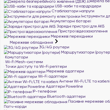
Джерела без
USB-хаби та кардрідери
Стабілізатори напруги
Інструменти дл
Акумуляторні батареї
Зарядні пристрої для АКБ
Пристрої відеозахоплення
Мережеві перехідники
Мережеве обладнання
3G/4G роутери
Маршрутизатори (роутер
Комутатори
Wi-Fi Mesh-системи
Точки доступу та Wi-Fi репітери
Мережеві адаптери
Wi-Fi адаптери
Антени Wi-Fi/LTE та кабелі
Адаптери Powerline
IP-телефони
Bluetooth адаптери
Пасивне мережеве об
Патч-корди