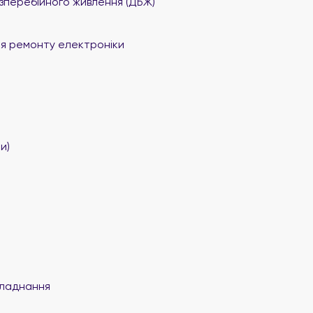
перебійного живлення (ДБЖ)
я ремонту електроніки
и)
ладнання