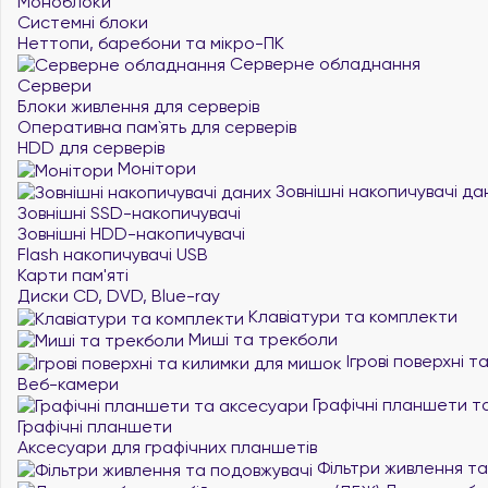
Моноблоки
Системні блоки
Неттопи, баребони та мікро-ПК
Серверне обладнання
Сервери
Блоки живлення для серверів
Оперативна пам`ять для серверів
HDD для серверів
Монітори
Зовнішні накопичувачі да
Зовнішні SSD-накопичувачі
Зовнішні HDD-накопичувачі
Flash накопичувачі USB
Карти пам'яті
Диски CD, DVD, Blue-ray
Клавіатури та комплекти
Миші та трекболи
Ігрові поверхні 
Веб-камери
Графічні планшети т
Графічні планшети
Аксесуари для графічних планшетів
Фільтри живлення та