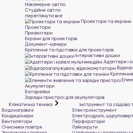
Накамерне світло
Студійне світло
переглянути все
Проектори та екрани
Проектори
Презентери
Екрани для проекторів
Документ-камери
Кріплення та підставки для проекторів
Інтерактивні дошки
Адаптери і к
Відеор
Кріплення 
Елеме
Акумулятори
Батарейки
Зарядні пристрої для акумуляторів
Кліматична техніка
Інструмент та садова 
Водонагрівачі
Електроінструмент
Кондиціонери
Електродрилі, шуруповер
Вентилятори
Перфоратори
Очисники повітря
Гайкокрути
Зволожувачі повітря
Шліфувальні і полірувальн