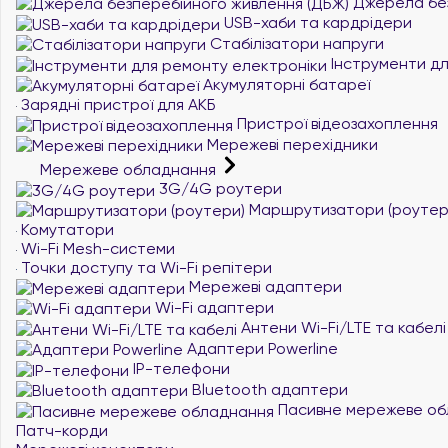
Джерела без
USB-хаби та кардрідери
Стабілізатори напруги
Інструменти дл
Акумуляторні батареї
Зарядні пристрої для АКБ
Пристрої відеозахоплення
Мережеві перехідники
Мережеве обладнання
3G/4G роутери
Маршрутизатори (роутер
Комутатори
Wi-Fi Mesh-системи
Точки доступу та Wi-Fi репітери
Мережеві адаптери
Wi-Fi адаптери
Антени Wi-Fi/LTE та кабелі
Адаптери Powerline
IP-телефони
Bluetooth адаптери
Пасивне мережеве об
Патч-корди