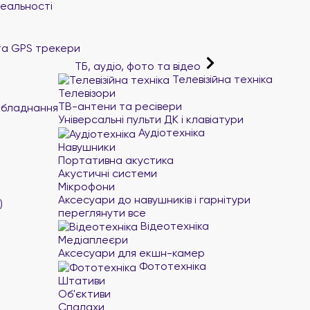
реальності
та GPS трекери
ТБ, аудіо, фото та відео
Телевізійна техніка
Телевізори
ТВ-антени та ресівери
обладнання
Універсальні пульти ДК і клавіатури
Аудіотехніка
Навушники
Портативна акустика
Акустичні системи
Мікрофони
Аксесуари до навушників і гарнітури
)
переглянути все
Відеотехніка
Медіаплеєри
Аксесуари для екшн-камер
Фототехніка
Штативи
Об'єктиви
Спалахи