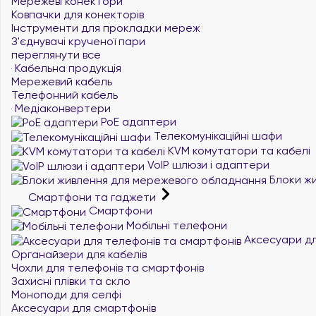
Мережеві конектори
Ковпачки для конекторів
Інструменти для прокладки мереж
З'єднувачі крученої пари
переглянути все
Кабельна продукція
Мережевий кабель
Телефонний кабель
Медіаконвертери
PoE адаптери
Телекомунікаційні шафи
KVM комутатори та кабелі
VoIP шлюзи і адаптери
Блоки жи
Смартфони та гаджети
Смартфони
Мобільні телефони
Аксесуари дл
Органайзери для кабелів
Чохли для телефонів та смартфонів
Захисні плівки та скло
Моноподи для селфі
Аксесуари для смартфонів