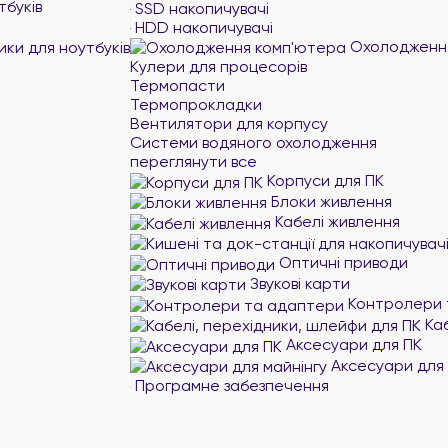
тбуків
SSD накопичувачі
HDD накопичувачі
Охолодження
ики для ноутбуків
Кулери для процесорів
Термопасти
Термопрокладки
Вентилятори для корпусу
Системи водяного охолодження
переглянути все
Корпуси для ПК
Блоки живлення
Кабелі живлення
Оптичні приводи
Звукові карти
Контролери 
Каб
Аксесуари для ПК
Аксесуари для 
Програмне забезпечення