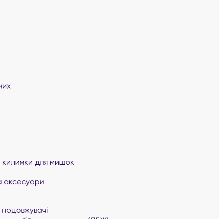
них
та килимки для мишок
а аксесуари
 подовжувачі