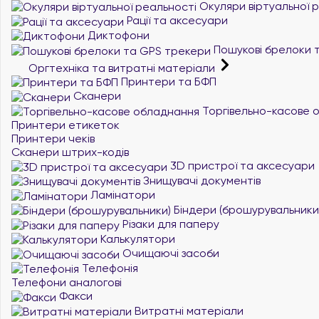
Окуляри віртуальної 
Рації та аксесуари
Диктофони
Пошукові брелоки 
Оргтехніка та витратні матеріали
Принтери та БФП
Сканери
Торгівельно-касове 
Принтери етикеток
Принтери чеків
Сканери штрих-кодів
3D пристрої та аксесуари
Знищувачі документів
Ламінатори
Біндери (брошурувальники
Різаки для паперу
Калькулятори
Очищаючі засоби
Телефонія
Телефони аналогові
Факси
Витратні матеріали