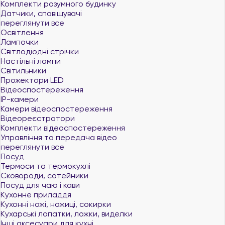
Комплекти розумного будинку
Датчики, сповіщувачі
переглянути все
Освітлення
Лампочки
Світлодіодні стрічки
Настільні лампи
Світильники
Прожектори LED
Відеоспостереження
IP-камери
Камери відеоспостереження
Відеореєстратори
Комплекти відеоспостереження
Управління та передача відео
переглянути все
Посуд
Термоси та термокухлі
Сковороди, сотейники
Посуд для чаю і кави
Кухонне приладдя
Кухонні ножі, ножиці, сокирки
Кухарські лопатки, ложки, виделки
Інші аксесуари для кухні