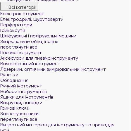
Всі категорії
Електроінструмент
Електродрилі, шуруповерти
Перфоратори
Гайкокрути
Шліфувальні і полірувальні машини
Зварювальне обладнання
переглянути все
Пневмоінструмент
Аксесуари для пневмоінструменту
Вимірювальний інструмент
Лазерний, оптичний вимірювальний інструмент
Рулетки
Обладнання
Ручний інструмент
Набори інструментів
Ящики для інструментів
Викрутки, насадки
Гайкові ключі
Заклепувальники
переглянути все
Витратний матеріал для інструменту та приладдя
Біти