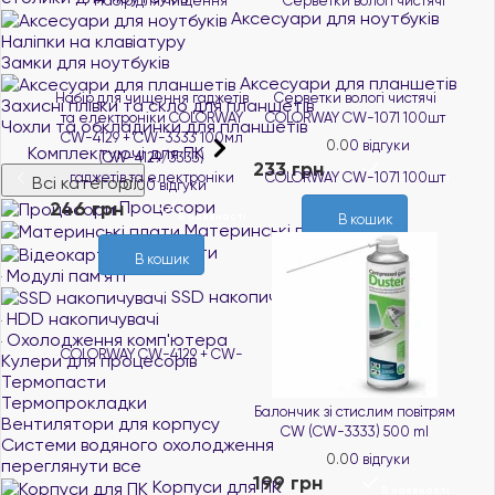
Аксесуари для ноутбуків
Наліпки на клавіатуру
Замки для ноутбуків
Аксесуари для планшетів
Набір для чищення гаджетів
Серветки вологі чистячі
Захисні плівки та скло для планшетів
та електроніки COLORWAY
COLORWAY CW-1071 100шт
Чохли та обкладинки для планшетів
CW-4129 + CW-3333 100мл
0.0
0 відгуки
Комплектуючі для ПК
(CW-4129/3333)
233 грн
В наявності
Всі категорії
0.0
0 відгуки
246 грн
Процесори
В наявності
В кошик
Материнські плати
Відеокарти
В кошик
Модулі пам'яті
SSD накопичувачі
HDD накопичувачі
Охолодження комп'ютера
Кулери для процесорів
Термопасти
Термопрокладки
Балончик зі стислим повiтрям
Вентилятори для корпусу
CW (CW-3333) 500 ml
Системи водяного охолодження
0.0
0 відгуки
переглянути все
199 грн
Корпуси для ПК
В наявності