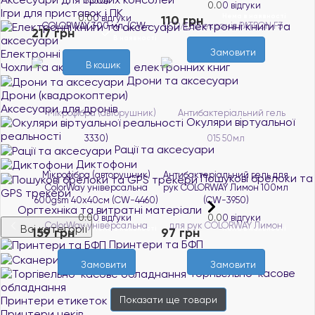
3330)
0.0
0 відгуки
Ігри для приставок і ПК
Нема в наявності
0.0
0 відгуки
110 грн
Електронні книги та
217 грн
В наявності
аксесуари
Замовити
Електронні книги
В кошик
Чохли та аксесуари для електронних книг
Дрони та аксесуари
Дрони (квадрокоптери)
Аксесуари для дронів
Окуляри віртуальної
реальності
Рації та аксесуари
Диктофони
Мікрофібра (авторушник)
Антибактеріальний гель для
Пошукові брелоки та
ColorWay універсальна
рук COLORWAY Лимон 100мл
GPS трекери
600gsm 40х40см (CW-4460)
(CW-3950)
Оргтехніка та витратні матеріали
0.0
0 відгуки
0.0
0 відгуки
Всі категорії
Нема в наявності
Нема в наявності
159 грн
97 грн
Принтери та БФП
Сканери
Замовити
Замовити
Торгівельно-касове
обладнання
Принтери етикеток
Показати ще
товари
Принтери чеків