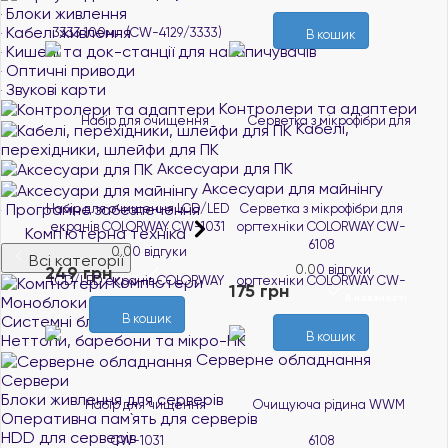
Блоки живлення
Кабелі живлення
В кошик
Кишені та док-станції для накопичувачів
Оптичні приводи
Звукові карти
Контролери та адаптери
Кабелі,
перехідники, шлейфи для ПК
Аксесуари для ПК
Аксесуари для майнінгу
Програмне забезпечення
Набір для очищення LCD/LED
Серветка з мікрофібри для
екранів COLORWAY CW-1031
оргтехніки COLORWAY CW-
Комп'ютерна техніка
6108
0.0
0 відгуки
Всі категорії
249 грн
0.0
0 відгуки
Комп'ютери
В наявності
175 грн
В наявності
Моноблоки
В кошик
Системні блоки
В кошик
Неттопи, баребони та мікро-ПК
Серверне обладнання
Сервери
Блоки живлення для серверів
Оперативна пам`ять для серверів
HDD для серверів