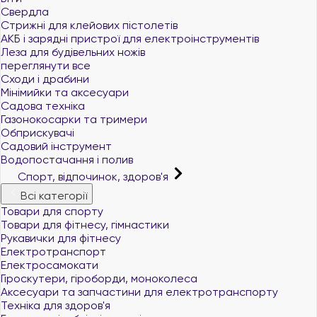
Свердла
Стрижні для клейових пістолетів
АКБ і зарядні пристрої для електроінструментів
Леза для будівельних ножів
переглянути все
Сходи і драбини
Мінімийки та аксесуари
Садова техніка
Газонокосарки та тримери
Обприскувачі
Садовий інструмент
Водопостачання і полив
Спорт, відпочинок, здоров'я
Всі категорії
Товари для спорту
Товари для фітнесу, гімнастики
Рукавички для фітнесу
Електротранспорт
Електросамокати
Гіроскутери, гіроборди, моноколеса
Аксесуари та запчастини для електротранспорту
Техніка для здоров'я