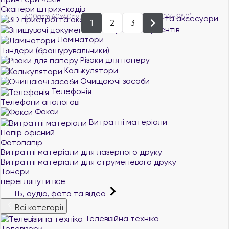
Сканери штрих-кодів
3D пристрої та аксесуари
1
2
3
Знищувачі документів
Ламінатори
Біндери (брошурувальники)
Різаки для паперу
Калькулятори
Очищаючі засоби
Телефонія
Телефони аналогові
Факси
Витратні матеріали
Папір офісний
Фотопапір
Витратні матеріали для лазерного друку
Витратні матеріали для струменевого друку
Тонери
переглянути все
ТБ, аудіо, фото та відео
Всі категорії
Телевізійна техніка
Телевізори