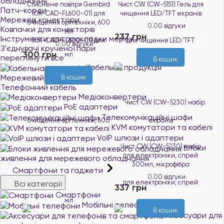
обладнання
Стиснене повітря Gembird
Чист. CW (CW-5151) Гель для
Патч-корди
(CK-CAD-FL600-01) для
чищення LED/TFT екранів
Мережеві конектори
очищення оргтехніки, 600
0.0
0 відгуки
Ковпачки для конекторів
мл
237 грн
Інструменти для прокладки мереж
В наявності
0.0
0 відгуки
З'єднувачі крученої пари
300 грн
переглянути все
В наявності
В кошик
Кабельна продукція
Мережевий кабель
В кошик
Телефонний кабель
Медіаконвертери
PoE адаптери
Телекомунікаційні шафи
KVM комутатори та кабелі
VoIP шлюзи і адаптери
Чист. CW (CW-5230) набір
Блоки
для електроніки, спрей
живлення для мережевого обладнання
300мл, мікрофібра
Смартфони та гаджети
0.0
0 відгуки
Всі категорії
337 грн
В наявності
Смартфони
Мобільні телефони
В кошик
Аксесуари для