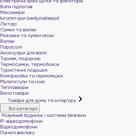
Електричні зубні щітки та іригатори
Ваги підлогові
Масажери
Інгалятори (небулайзери)
Ліхтарі
Сумки та валізи
Рюкзаки та сумки міські
Валізи
Парасолі
Аксесуари для валіз
Туризм, подорожі
Термосумки, термобокси
Туристичні подушки
Компресійні та гермомішки
Мультитули та ножі
Тепловізори
Велотовари
Товари для дому та інтер'єру
Всі категорії
Розумний будинок і системи безпеки
IP-відеодомофони
Відеодомофони
Панелі виклику