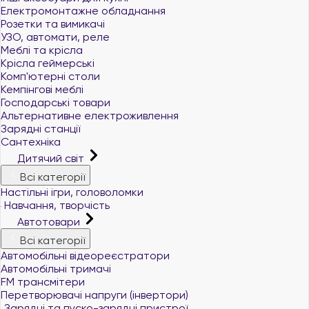
Електромонтажне обладнання
Розетки та вимикачі
УЗО, автомати, реле
Меблі та крісла
Крісла геймерські
Комп'ютерні столи
Кемпінгові меблі
Господарські товари
Альтернативне електроживлення
Зарядні станції
Сантехніка
Дитячий світ
Всі категорії
Настільні ігри, головоломки
Навчання, творчість
Автотовари
Всі категорії
Автомобільні відеореєстратори
Автомобільні тримачі
FM трансмітери
Перетворювачі напруги (інвертори)
Зарядні та пуско-зарядні пристрої