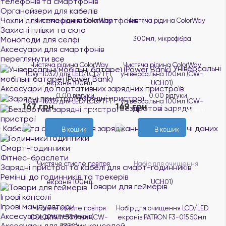
телефонів та смартфонів
Органайзери для кабелів
Чохли для телефонів та смартфонів
Захисні плівки та скло
Моноподи для селфі
Аксесуари для смартфонів
переглянути все
Чистяча рідина ColorWay
Чистяча рідина ColorWay
Універсальні
(CW-1032) для LED/LCD/TFT
універсальна 100мл (CW-
мобільні батареї (Power Bank)
екранів 100мл
UCH01)
Аксесуари до портативних зарядних пристроїв
0.0
0 відгуки
0.0
0 відгуки
Зарядні пристрої
167 грн
169 грн
Бездротові зарядні
В наявності
В наявності
пристрої
Кабелі та адаптери для заряджання та передачі даних
В кошик
В кошик
Годинники
Смарт-годинники
Фітнес-браслети
Зарядні пристрої та кабелі для смарт-годинників
Ремінці до годинників та трекерів
Товари для геймерів
Ігрові консолі
Ігрові маніпулятори
Чистяче стисле повiтря
Набір для очищення LCD/LED
Аксесуари для геймерів
COLORWAY 300 мл. (CW-
екранів PATRON F3-015 50мл
Аксесуари для ігрових консолей