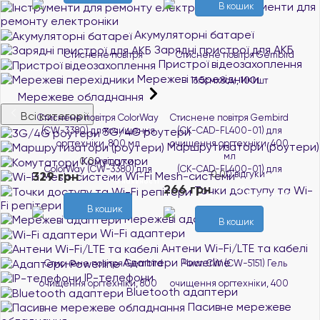
Інструменти для
В кошик
ремонту електроніки
Акумуляторні батареї
Зарядні пристрої для АКБ
Пристрої відеозахоплення
Мережеві перехідники
Мережеве обладнання
Всі категорії
Стиснене повітря ColorWay
Стиснене повітря Gembird
(CW-3380) для очищення
3G/4G роутери
(CK-CAD-FL400-01) для
оргтехніки, 800 мл
очищення оргтехніки, 400
Маршрутизатори (роутери)
мл
Комутатори
0.0
0 відгуки
329 грн
0.0
0 відгуки
Wi-Fi Mesh-системи
В наявності
266 грн
Точки доступу та Wi-
В наявності
Fi репітери
В кошик
Мережеві адаптери
В кошик
Wi-Fi адаптери
Антени Wi-Fi/LTE та кабелі
Адаптери Powerline
IP-телефони
Bluetooth адаптери
Пасивне мережеве