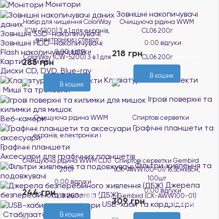
Монітори
Зовнішні накопичувачі
Набір для чищення ColorWay
Очищуюча рідина WWM
даних
(CW-5200) 3 в 1 для екранів,
CL06 200г
Зовнішні SSD-накопичувачі
електроніки і стекол
Зовнішні HDD-накопичувачі
0.0
0 відгуки
Flash накопичувачі USB
0.0
0 відгуки
218 грн
В наявності
Карти пам'яті
285 грн
В наявності
Диски CD, DVD, Blue-ray
В кошик
Клавіатури та комплекти
В кошик
Миші та трекболи
Ігрові поверхні та
килимки для мишок
Веб-камери
Графічні планшети та
аксесуари
Графічні планшети
Аксесуари для графічних планшетів
Очищуюча рідина WWM CL10
Спиртові серветки Gembird
Фільтри живлення та
200г
(CK-AWW100-01) 16.5смx8см,
подовжувачі
100шт
0.0
0 відгуки
Джерела
244 грн
0.0
0 відгуки
безперебійного живлення (ДБЖ)
В наявності
309 грн
USB-хаби та кардрідери
В наявності
Стабілізатори напруги
В кошик