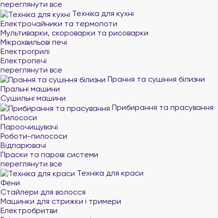
переглянути все
Техніка для кухні
Електрочайники та термопоти
Мультиварки, скороварки та рисоварки
Мікрохвильові печі
Електрогрилі
Електропечі
переглянути все
Прання та сушіння білизни
Пральні машини
Сушильні машини
Прибирання та прасування
Пилососи
Пароочищувачі
Роботи-пилососи
Відпарювачі
Праски та парові системи
переглянути все
Техніка для краси
Фени
Стайлери для волосся
Машинки для стрижки і тримери
Електробритви