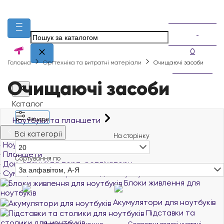
0
Головна
Оргтехніка та витратні матеріали
Очищаючі засоби
Очищаючі засоби
Каталог
Ноутбуки та планшети
Фільтри
Всі категорії
На сторінку
Ноутбуки й ультрабуки
20
Планшети
Сортування по
Док-станції та порт-реплікатори
За алфавітом, А-Я
Сумки, чохли та рюкзаки для ноутбуків
Блоки живлення для
ноутбуків
Акумулятори для ноутбуків
Підставки та
столики для ноутбуків