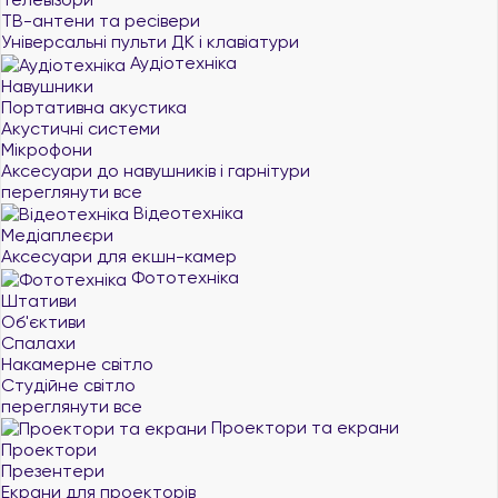
ТВ-антени та ресівери
Універсальні пульти ДК і клавіатури
Аудіотехніка
Навушники
Портативна акустика
Акустичні системи
Мікрофони
Аксесуари до навушників і гарнітури
переглянути все
Відеотехніка
Медіаплеєри
Аксесуари для екшн-камер
Фототехніка
Штативи
Об'єктиви
Спалахи
Накамерне світло
Студійне світло
переглянути все
Проектори та екрани
Проектори
Презентери
Екрани для проекторів