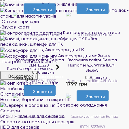
Кабелі живлення
Кишені та док-
Замовити
Замовити
станції для накопичувачів
Оптичні приводи
Звукові карти
Контролери та адаптери
Кабелі,
перехідники, шлейфи для ПК
Аксесуари для ПК
Аксесуари для майнінгу
Зволожувач повітря Deerma
Зволожувач повітря Deerma
Програмне забезпечення
DEM-LD220_
Humidifier 4,5L White (DEM-
Комп'ютерна техніка
ST636W)
0.0
0 відгуки
Всі категорії
Нема в наявності
1199 грн
0.0
0 відгуки
Комп'ютери
Нема в наявності
1799 грн
Моноблоки
Замовити
Системні блоки
Замовити
Неттопи, баребони та мікро-ПК
Серверне обладнання
Сервери
Блоки живлення для серверів
Оперативна пам`ять для серверів
HDD для серверів