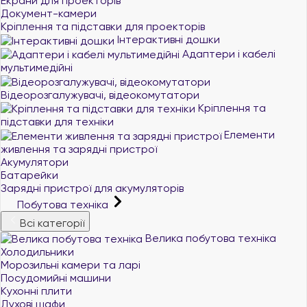
Екрани для проекторів
Документ-камери
Кріплення та підставки для проекторів
Інтерактивні дошки
Адаптери і кабелі
мультимедійні
Відеорозгалужувачі, відеокомутатори
Кріплення та
підставки для техніки
Елементи
живлення та зарядні пристрої
Акумулятори
Батарейки
Зарядні пристрої для акумуляторів
Побутова техніка
Всі категорії
Велика побутова техніка
Холодильники
Морозильні камери та ларі
Посудомийні машини
Кухонні плити
Духові шафи