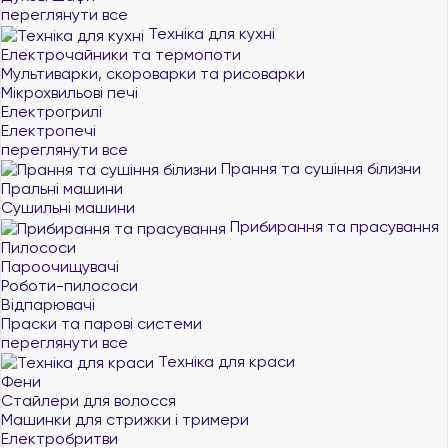
переглянути все
Техніка для кухні
Електрочайники та термопоти
Мультиварки, скороварки та рисоварки
Мікрохвильові печі
Електрогрилі
Електропечі
переглянути все
Прання та сушіння білизни
Пральні машини
Сушильні машини
Прибирання та прасування
Пилососи
Пароочищувачі
Роботи-пилососи
Відпарювачі
Праски та парові системи
переглянути все
Техніка для краси
Фени
Стайлери для волосся
Машинки для стрижки і тримери
Електробритви