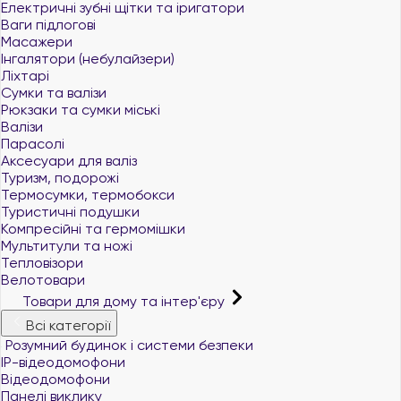
Електричні зубні щітки та іригатори
Ваги підлогові
Масажери
Інгалятори (небулайзери)
Ліхтарі
Сумки та валізи
Рюкзаки та сумки міські
Валізи
Парасолі
Аксесуари для валіз
Туризм, подорожі
Термосумки, термобокси
Туристичні подушки
Компресійні та гермомішки
Мультитули та ножі
Тепловізори
Велотовари
Товари для дому та інтер'єру
Всі категорії
Розумний будинок і системи безпеки
IP-відеодомофони
Відеодомофони
Панелі виклику