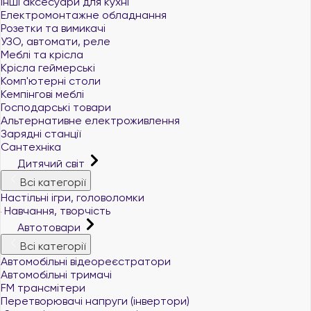
Інші аксесуари для кухні
Електромонтажне обладнання
Розетки та вимикачі
УЗО, автомати, реле
Меблі та крісла
Крісла геймерські
Комп'ютерні столи
Кемпінгові меблі
Господарські товари
Альтернативне електроживлення
Зарядні станції
Сантехніка
Дитячий світ
Всі категорії
Настільні ігри, головоломки
Навчання, творчість
Автотовари
Всі категорії
Автомобільні відеореєстратори
Автомобільні тримачі
FM трансмітери
Перетворювачі напруги (інвертори)