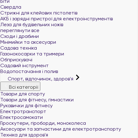
Біти
Свердла
Стрижні для клейових пістолетів
АКБ і зарядні пристрої для електроінструментів
Леза для будівельних ножів
переглянути все
Сходи і драбини
Мінімийки та аксесуари
Садова техніка
Газонокосарки та тримери
Обприскувачі
Садовий інструмент
Водопостачання і полив
Спорт, відпочинок, здоров'я
Всі категорії
Товари для спорту
Товари для фітнесу, гімнастики
Рукавички для фітнесу
Електротранспорт
Електросамокати
Гіроскутери, гіроборди, моноколеса
Аксесуари та запчастини для електротранспорту
Техніка для здоров'я