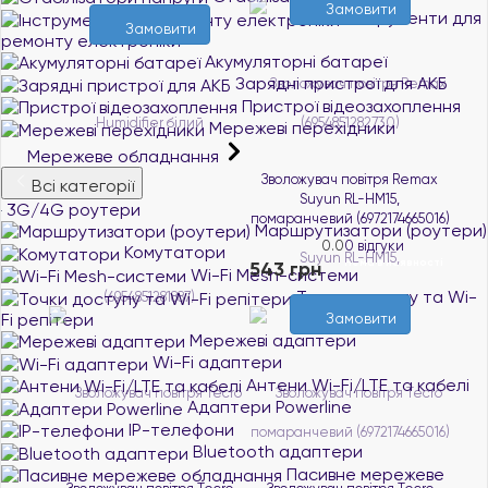
Замовити
Інструменти для
Замовити
ремонту електроніки
Акумуляторні батареї
Зарядні пристрої для АКБ
Пристрої відеозахоплення
Мережеві перехідники
Мережеве обладнання
Зволожувач повітря Remax
Всі категорії
Suyun RL-HM15,
3G/4G роутери
помаранчевий (6972174665016)
Маршрутизатори (роутери)
0.0
0 відгуки
Комутатори
Нема в наявності
543 грн
Wi-Fi Mesh-системи
Точки доступу та Wi-
Fi репітери
Замовити
Мережеві адаптери
Wi-Fi адаптери
Антени Wi-Fi/LTE та кабелі
Адаптери Powerline
IP-телефони
Bluetooth адаптери
Пасивне мережеве