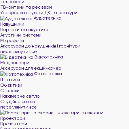
Телевізори
ТВ-антени та ресівери
Універсальні пульти ДК і клавіатури
Аудіотехніка
Навушники
Портативна акустика
Акустичні системи
Мікрофони
Аксесуари до навушників і гарнітури
переглянути все
Відеотехніка
Медіаплеєри
Аксесуари для екшн-камер
Фототехніка
Штативи
Об'єктиви
Спалахи
Накамерне світло
Студійне світло
переглянути все
Проектори та екрани
Проектори
Презентери