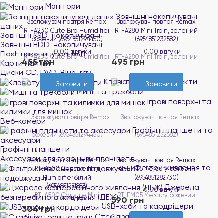
Монітори
Зовнішні накопичувачі
Зволожувач повітря Remax
Зволожувач повітря Remax
даних
RT-A230 Cute Bird Humidifier
RT-A280 Mini Train, зелений
Зовнішні SSD-накопичувачі
рожевий (6954851294450)
(6954851232582)
Зовнішні HDD-накопичувачі
0.0
0 відгуки
0.0
0 відгуки
Flash накопичувачі USB
Нема в наявності
Нема в наявності
455 грн
495 грн
Карти пам'яті
Диски CD, DVD, Blue-ray
Клавіатури та комплекти
Замовити
Замовити
Миші та трекболи
Ігрові поверхні та
килимки для мишок
Веб-камери
Графічні планшети та
аксесуари
Графічні планшети
Аксесуари для графічних планшетів
Зволожувач повітря Remax
Зволожувач повітря Remax
Фільтри живлення та
RT-A500 Capsule Mini
RT-EM05 Mercury рожевий
подовжувачі
Humidifier білий
(6954851282730)
Джерела
(6954851281887)
0.0
0 відгуки
безперебійного живлення (ДБЖ)
Нема в наявності
0.0
0 відгуки
590 грн
USB-хаби та кардрідери
Нема в наявності
304 грн
Стабілізатори напруги