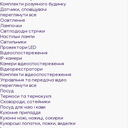
Комплекти розумного будинку
Датчики, сповіщувачі
переглянути все
Освітлення
Лампочки
Світлодіодні стрічки
Настільні лампи
Світильники
Прожектори LED
Відеоспостереження
IP-камери
Камери відеоспостереження
Відеореєстратори
Комплекти відеоспостереження
Управління та передача відео
переглянути все
Посуд
Термоси та термокухлі
Сковороди, сотейники
Посуд для чаю і кави
Кухонне приладдя
Кухонні ножі, ножиці, сокирки
Кухарські лопатки, ложки, виделки