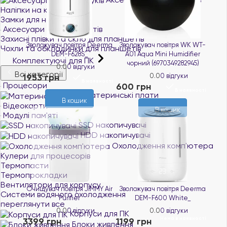
Наліпки на клавіатуру
Замки для ноутбуків
Аксесуари для планшетів
Захисні плівки та скло для планшетів
Зволожувач повітря Deerma
Зволожувач повітря WK WT-
Чохли та обкладинки для планшетів
DEM-F628S_
A01 Aqua Mini Humidifier
Комплектуючі для ПК
чорний (6970349282945)
0.0
0 відгуки
Всі категорії
1953 грн
0.0
0 відгуки
В наявності
Процесори
600 грн
В наявності
Материнські плати
В кошик
Відеокарти
В кошик
Модулі пам'яті
SSD накопичувачі
HDD накопичувачі
Охолодження комп'ютера
Кулери для процесорів
Термопасти
Термопрокладки
Вентилятори для корпусу
Очищувач повітря JIMMY Air
Зволожувач повітря Deerma
Системи водяного охолодження
Purifier
DEM-F600 White_
переглянути все
0.0
0 відгуки
0.0
0 відгуки
Корпуси для ПК
Нема в наявності
Нема в наявності
3399 грн
1199 грн
Блоки живлення