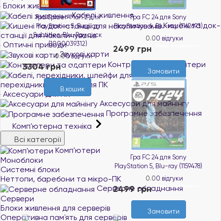
Блоки живлення
Кабелі живлення
Гра Spider-Man 2 для
Гра FC 24 для Sony
Кишені та док-
PlayStation 5, Russian
PlayStation 4, Blu-ray (1162693)
станції для накопичувачів
Subtitles, Blu-Ray диск
0.0
0 відгуки
Оптичні приводи
(1000039312)
Нема в наявності
2499 грн
Звукові карти
0.0
0 відгуки
Контролери та адаптери
3304 грн
В наявності
Замовити
Кабелі,
перехідники, шлейфи для ПК
В кошик
Аксесуари для ПК
Аксесуари для майнінгу
Програмне забезпечення
Комп'ютерна техніка
Всі категорії
Комп'ютери
Гра FC 24 для Sony
Моноблоки
PlayStation 5, Blu-ray (1159478)
Системні блоки
Неттопи, баребони та мікро-ПК
0.0
0 відгуки
Нема в наявності
Серверне обладнання
2499 грн
Сервери
Блоки живлення для серверів
Замовити
Оперативна пам`ять для серверів