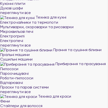
Кухонні плити
Духові шафи
переглянути все
Техніка для кухні
Електрочайники та термопоти
Мультиварки, скороварки та рисоварки
Мікрохвильові печі
Електрогрилі
Електропечі
переглянути все
Прання та сушіння білизни
Пральні машини
Сушильні машини
Прибирання та прасування
Пилососи
Пароочищувачі
Роботи-пилососи
Відпарювачі
Праски та парові системи
переглянути все
Техніка для краси
Фени
Стайлери для волосся