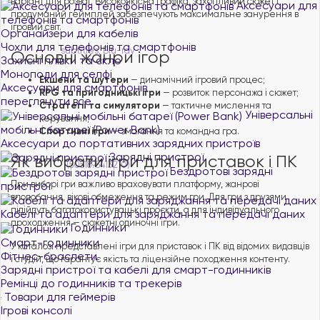
варіант для розваг. Високоякісна графіка, захопливий сюжет і
Аксесуари для
продуманий геймплей забезпечують максимальне занурення в
телефонів та смартфонів
ігровий світ.
Органайзери для кабелів
Чохли для телефонів та смартфонів
Основні жанри ігор
Захисні плівки та скло
Моноподи для селфі
Екшени та шутери
— динамічний ігровий процес;
Аксесуари для смартфонів
RPG та пригодницькі ігри
— розвиток персонажа і сюжет;
переглянути все
Стратегії та симулятори
— тактичне мислення та
Універсальні
керування;
мобільні батареї (Power Bank)
Спортивні ігри
— змагання та командна гра.
Аксесуари до портативних зарядних пристроїв
Зарядні пристрої
Як вибрати ігри для приставок і ПК
Бездротові зарядні
При виборі гри важливо враховувати платформу, жанрові
пристрої
вподобання, вікові обмеження та режим гри. Для гри з друзями
підійдуть багатокористувацькі проєкти, а для індивідуального
Кабелі та адаптери для заряджання та передачі даних
проходження — сюжетні одиночні ігри.
Годинники
Смарт-годинники
У каталозі представлені ігри для приставок і ПК від відомих видавців
Фітнес-браслети
і студій, що гарантує якість та ліцензійне походження контенту.
Зарядні пристрої та кабелі для смарт-годинників
Ремінці до годинників та трекерів
Товари для геймерів
Ігрові консолі