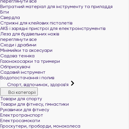
переглянути все
Витратний матеріал для інструменту та приладдя
Біти
Свердла
Стрижні для клейових пістолетів
АКБ і зарядні пристрої для електроінструментів
Леза для будівельних ножів
переглянути все
Сходи і драбини
Мінімийки та аксесуари
Садова техніка
Газонокосарки та тримери
Обприскувачі
Садовий інструмент
Водопостачання і полив
Спорт, відпочинок, здоров'я
Всі категорії
Товари для спорту
Товари для фітнесу, гімнастики
Рукавички для фітнесу
Електротранспорт
Електросамокати
Гіроскутери, гіроборди, моноколеса