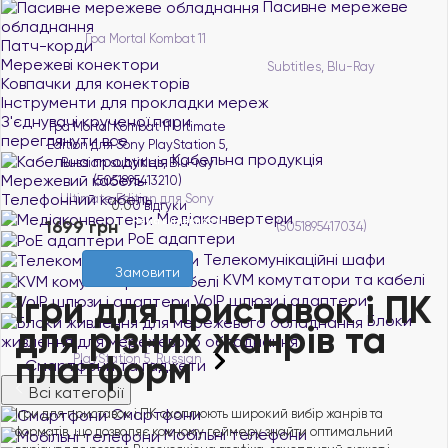
Пасивне мережеве
обладнання
Патч-корди
Мережеві конектори
Ковпачки для конекторів
Інструменти для прокладки мереж
З'єднувачі крученої пари
Гра Mortal Kombat 11 Ultimate
переглянути все
Edition для Sony PlayStation 5,
Кабельна продукція
Russian subtitles, Blu-ray
Мережевий кабель
(5051895413210)
Телефонний кабель
0.0
0 відгуки
Медіаконвертери
Нема в наявності
1699 грн
PoE адаптери
Телекомунікаційні шафи
Замовити
KVM комутатори та кабелі
Ігри для приставок і ПК
VoIP шлюзи і адаптери
Блоки
для різних жанрів та
живлення для мережевого обладнання
платформ
Смартфони та гаджети
Всі категорії
Смартфони
Ігри для приставок і ПК охоплюють широкий вибір жанрів та
форматів, що дозволяє кожному геймеру знайти оптимальний
Мобільні телефони