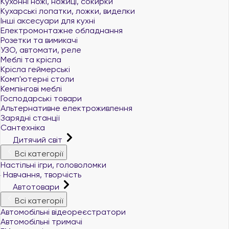
Кухонні ножі, ножиці, сокирки
Кухарські лопатки, ложки, виделки
Інші аксесуари для кухні
Електромонтажне обладнання
Розетки та вимикачі
УЗО, автомати, реле
Меблі та крісла
Крісла геймерські
Комп'ютерні столи
Кемпінгові меблі
Господарські товари
Альтернативне електроживлення
Зарядні станції
Сантехніка
Дитячий світ
Всі категорії
Настільні ігри, головоломки
Навчання, творчість
Автотовари
Всі категорії
Автомобільні відеореєстратори
Автомобільні тримачі