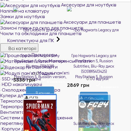
Аксесуари для ноутбуків
Наліпки на клавіатуру
Замки для ноутбуків
Аксесуари для планшетів
Захисні плівки та скло для планшетів
Чохли та обкладинки для планшетів
Комплектуючі для ПК
Всі категорії
Процесори
Гра Diablo lV для Sony
Гра Hogwarts Legacy для
Материнські плати
PlayStation 5, Russian version,
PlayStation 5, Russian
Blu-ray (1116028)
Відеокарти
Subtitles, Blu-Ray диск
(5051895413425)
Модулі пам'яті
0.0
0 відгуки
SSD накопичувачі
3336 грн
0.0
0 відгуки
В наявності
HDD накопичувачі
2869 грн
В наявності
Охолодження комп'ютера
В кошик
Кулери для процесорів
В кошик
Термопасти
Термопрокладки
Вентилятори для корпусу
Системи водяного охолодження
переглянути все
Корпуси для ПК