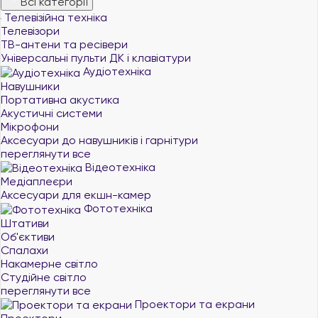
Всі категорії
Телевізійна техніка
Телевізори
ТВ-антени та ресівери
Універсальні пульти ДК і клавіатури
Аудіотехніка
Навушники
Портативна акустика
Акустичні системи
Мікрофони
Аксесуари до навушників і гарнітури
переглянути все
Відеотехніка
Медіаплеєри
Аксесуари для екшн-камер
Фототехніка
Штативи
Об'єктиви
Спалахи
Накамерне світло
Студійне світло
переглянути все
Проектори та екрани