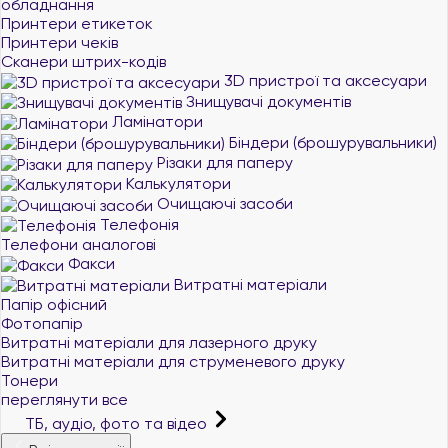
обладнання
Принтери етикеток
Принтери чеків
Сканери штрих-кодів
3D пристрої та аксесуари
Знищувачі документів
Ламінатори
Біндери (брошурувальники)
Різаки для паперу
Калькулятори
Очищаючі засоби
Телефонія
Телефони аналогові
Факси
Витратні матеріали
Папір офісний
Фотопапір
Витратні матеріали для лазерного друку
Витратні матеріали для струменевого друку
Тонери
переглянути все
ТБ, аудіо, фото та відео