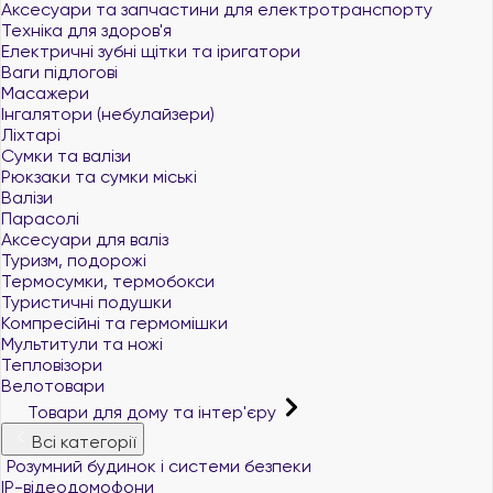
Аксесуари та запчастини для електротранспорту
Техніка для здоров'я
Електричні зубні щітки та іригатори
Ваги підлогові
Масажери
Інгалятори (небулайзери)
Ліхтарі
Сумки та валізи
Рюкзаки та сумки міські
Валізи
Парасолі
Аксесуари для валіз
Туризм, подорожі
Термосумки, термобокси
Туристичні подушки
Компресійні та гермомішки
Мультитули та ножі
Тепловізори
Велотовари
Товари для дому та інтер'єру
Всі категорії
Розумний будинок і системи безпеки
IP-відеодомофони