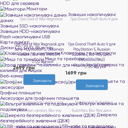
HDD для серверів
Монітори
Зовнішні накопичувачі
даних
Зовнішні SSD-накопичувачі
Зовнішні HDD-накопичувачі
Flash накопичувачі USB
Карти пам'яті
Гра God of War Ragnarok для
Гра Grand Theft Auto V для
Диски CD, DVD, Blue-ray
Sony PlayStation 5, Ukrainian
PlayStation 5, Russian
Клавіатури та комплекти
version, Blu-ray (9410591)
Subtitles, Blu-Ray диск
Миші та трекболи
(5026555431842)
0.0
0 відгуки
Ігрові поверхні та
Нема в наявності
2699 грн
0.0
0 відгуки
килимки для мишок
Нема в наявності
1699 грн
Веб-камери
Замовити
Графічні планшети та
Замовити
аксесуари
Графічні планшети
Аксесуари для графічних планшетів
Фільтри живлення та
подовжувачі
Джерела
безперебійного живлення (ДБЖ)
USB-хаби та кардрідери
Гра Hogwarts Legacy для
Гра Horizon Forbidden West