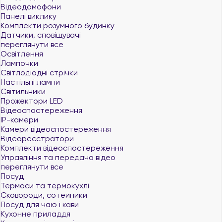
Відеодомофони
Панелі виклику
Комплекти розумного будинку
Датчики, сповіщувачі
переглянути все
Освітлення
Лампочки
Світлодіодні стрічки
Настільні лампи
Світильники
Прожектори LED
Відеоспостереження
IP-камери
Камери відеоспостереження
Відеореєстратори
Комплекти відеоспостереження
Управління та передача відео
переглянути все
Посуд
Термоси та термокухлі
Сковороди, сотейники
Посуд для чаю і кави
Кухонне приладдя