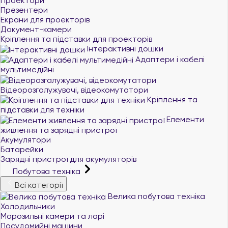
Проектори
Презентери
Екрани для проекторів
Документ-камери
Кріплення та підставки для проекторів
Інтерактивні дошки
Адаптери і кабелі
мультимедійні
Відеорозгалужувачі, відеокомутатори
Кріплення та
підставки для техніки
Елементи
живлення та зарядні пристрої
Акумулятори
Батарейки
Зарядні пристрої для акумуляторів
Побутова техніка
Всі категорії
Велика побутова техніка
Холодильники
Морозильні камери та ларі
Посудомийні машини