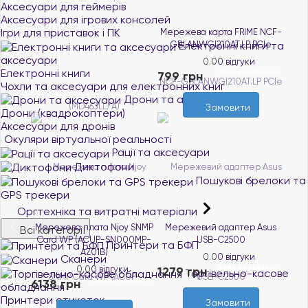
Аксесуари для геймерів
Аксесуари для ігрових консолей
Ігри для приставок і ПК
Мережева карта FRIME NCF-
GBLANWGI210AT.LP PCIe
Електронні книги та
аксесуари
0.0
0 відгуки
Електронні книги
Нема в наявності
799 грн
Чохли та аксесуари для електронних книг
Дрони та аксесуари
Замовити
Дрони (квадрокоптери)
Аксесуари для дронів
Окуляри віртуальної реальності
Рації та аксесуари
Диктофони
Пошукові брелоки та
GPS трекери
Оргтехніка та витратні матеріали
Мережева плата Njoy SNMP
Мережевий адаптер Asus
Всі категорії
Card WP (ACUP-SN000MP-
USB-C2500
Принтери та БФП
AZ01B)
0.0
0 відгуки
Сканери
Нема в наявності
0.0
0 відгуки
1279 грн
Торгівельно-касове
Нема в наявності
6138 грн
обладнання
Принтери етикеток
Замовити