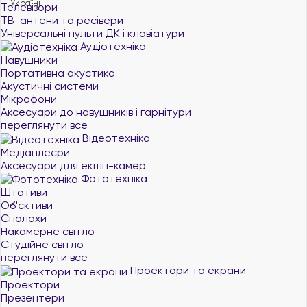
Україні.
Телевізори
ТВ-антени та ресівери
Універсальні пульти ДК і клавіатури
Аудіотехніка
Навушники
Портативна акустика
Акустичні системи
Мікрофони
Аксесуари до навушників і гарнітури
переглянути все
Відеотехніка
Медіаплеєри
Аксесуари для екшн-камер
Фототехніка
Штативи
Об'єктиви
Спалахи
Накамерне світло
Студійне світло
переглянути все
Проектори та екрани
Проектори
Презентери