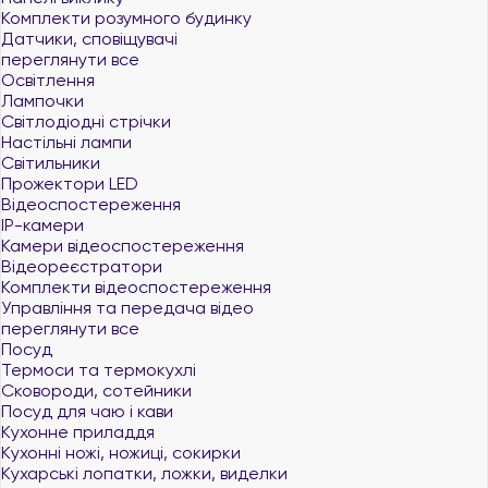
Комплекти розумного будинку
Датчики, сповіщувачі
переглянути все
Освітлення
Лампочки
Світлодіодні стрічки
Настільні лампи
Світильники
Прожектори LED
Відеоспостереження
IP-камери
Камери відеоспостереження
Відеореєстратори
Комплекти відеоспостереження
Управління та передача відео
переглянути все
Посуд
Термоси та термокухлі
Сковороди, сотейники
Посуд для чаю і кави
Кухонне приладдя
Кухонні ножі, ножиці, сокирки
Кухарські лопатки, ложки, виделки