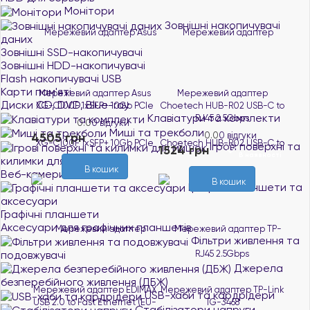
Монітори
Зовнішні накопичувачі
даних
Зовнішні SSD-накопичувачі
Зовнішні HDD-накопичувачі
Flash накопичувачі USB
Карти пам'яті
Мережевий адаптер Asus
Мережевий адаптер
Диски CD, DVD, Blue-ray
XG-C100F 1xSFP+ 10Gb PCIe
Choetech HUB-R02 USB-C to
Клавіатури та комплекти
RJ45 2.5Gbps
0.0
0 відгуки
Миші та трекболи
4505 грн
0.0
0 відгуки
В наявності
Ігрові поверхні та
1524 грн
В наявності
килимки для мишок
В кошик
Веб-камери
В кошик
Графічні планшети та
аксесуари
Графічні планшети
Аксесуари для графічних планшетів
Фільтри живлення та
подовжувачі
Джерела
безперебійного живлення (ДБЖ)
Мережевий адаптер EDIMAX
Мережевий адаптер TP-Link
USB-хаби та кардрідери
USB 2.0 to Fast Ethernet (EU-
TG-3468
Стабілізатори напруги