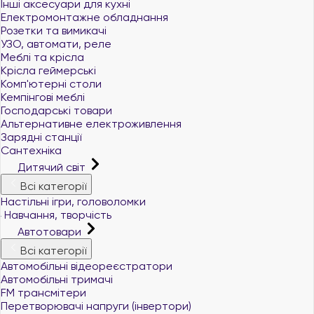
Інші аксесуари для кухні
Електромонтажне обладнання
Розетки та вимикачі
УЗО, автомати, реле
Меблі та крісла
Крісла геймерські
Комп'ютерні столи
Кемпінгові меблі
Господарські товари
Альтернативне електроживлення
Зарядні станції
Сантехніка
Дитячий світ
Всі категорії
Настільні ігри, головоломки
Навчання, творчість
Автотовари
Всі категорії
Автомобільні відеореєстратори
Автомобільні тримачі
FM трансмітери
Перетворювачі напруги (інвертори)