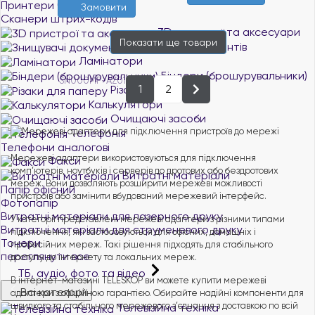
Принтери чеків
Замовити
Сканери штрих-кодів
3D пристрої та аксесуари
Показати ще
товари
Знищувачі документів
Ламінатори
Біндери (брошурувальники)
1
2
Різаки для паперу
Калькулятори
Очищаючі засоби
Телефонія
Телефони аналогові
Мережеві адаптери використовуються для підключення
Факси
комп’ютерів, ноутбуків і серверів до дротових або бездротових
Витратні матеріали
мереж. Вони дозволяють розширити мережеві можливості
Папір офісний
пристроїв або замінити вбудований мережевий інтерфейс.
Фотопапір
Витратні матеріали для лазерного друку
У категорії представлені мережеві адаптери з різними типами
Витратні матеріали для струменевого друку
підключення, які застосовуються для офісних, домашніх і
Тонери
професійних мереж. Такі рішення підходять для стабільного
переглянути все
доступу до інтернету та локальних мереж.
ТБ, аудіо, фото та відео
В інтернет-магазині TELESKOP ви можете купити мережеві
Всі категорії
адаптери з офіційною гарантією. Обирайте надійні компоненти для
швидкого та стабільного мережевого з’єднання з доставкою по всій
Телевізійна техніка