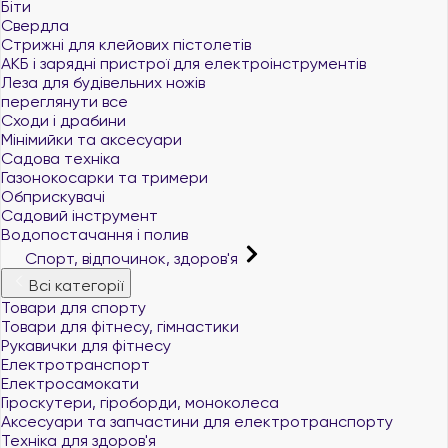
Біти
Свердла
Стрижні для клейових пістолетів
АКБ і зарядні пристрої для електроінструментів
Леза для будівельних ножів
переглянути все
Сходи і драбини
Мінімийки та аксесуари
Садова техніка
Газонокосарки та тримери
Обприскувачі
Садовий інструмент
Водопостачання і полив
Спорт, відпочинок, здоров'я
Всі категорії
Товари для спорту
Товари для фітнесу, гімнастики
Рукавички для фітнесу
Електротранспорт
Електросамокати
Гіроскутери, гіроборди, моноколеса
Аксесуари та запчастини для електротранспорту
Техніка для здоров'я