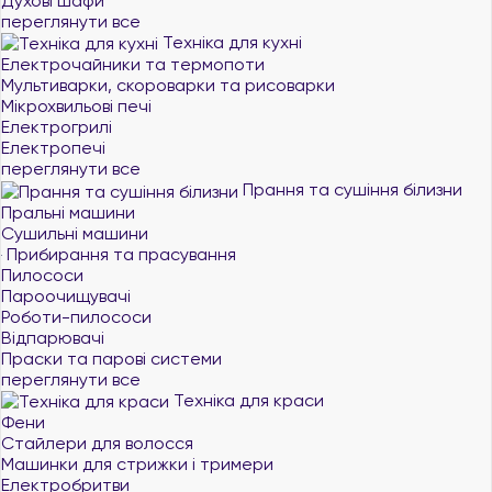
Духові шафи
переглянути все
Техніка для кухні
Електрочайники та термопоти
Мультиварки, скороварки та рисоварки
Мікрохвильові печі
Електрогрилі
Електропечі
переглянути все
Прання та сушіння білизни
Пральні машини
Сушильні машини
Прибирання та прасування
Пилососи
Пароочищувачі
Роботи-пилососи
Відпарювачі
Праски та парові системи
переглянути все
Техніка для краси
Фени
Стайлери для волосся
Машинки для стрижки і тримери
Електробритви