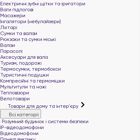
Електричні зубні щітки та іригатори
Ваги підлогові
Масажери
Інгалятори (небулайзери)
Ліхтарі
Сумки та валізи
Рюкзаки та сумки міські
Валізи
Парасолі
Аксесуари для валіз
Туризм, подорожі
Термосумки, термобокси
Туристичні подушки
Компресійні та гермомішки
Мультитули та ножі
Тепловізори
Велотовари
Товари для дому та інтер'єру
Всі категорії
Розумний будинок і системи безпеки
IP-відеодомофони
Відеодомофони
Панелі виклику