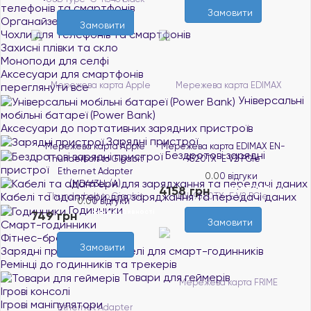
телефонів та смартфонів
Замовити
Органайзери для кабелів
Замовити
Чохли для телефонів та смартфонів
Захисні плівки та скло
Моноподи для селфі
Аксесуари для смартфонів
переглянути все
Універсальні
мобільні батареї (Power Bank)
Аксесуари до портативних зарядних пристроїв
Зарядні пристрої
Мережева карта Apple
Мережева карта EDIMAX EN-
Бездротові зарядні
Thunderbolt to Gigabit
9320TX-E V2 PCIe
пристрої
Ethernet Adapter
0.0
0 відгуки
(MD463LL/A)
Нема в наявності
4158 грн
Кабелі та адаптери для заряджання та передачі даних
0.0
0 відгуки
Годинники
Нема в наявності
749 грн
Замовити
Смарт-годинники
Фітнес-браслети
Замовити
Зарядні пристрої та кабелі для смарт-годинників
Ремінці до годинників та трекерів
Товари для геймерів
Ігрові консолі
Ігрові маніпулятори