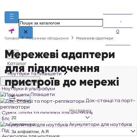
0
Головна
Мережеве обладнання
Мережеві адаптери
Мережеві адаптери
для підключення
Каталог
Ноутбуки та планшети
пристроїв до мережі
Всі категорії
Ноутбуки й ультрабуки
Планшети
Док-станції та порт-
Фільтри
реплікатори
На сторінку
Сумки, чохли та рюкзаки для ноутбуків
20
Блоки живлення для ноутбуків
Акумулятори для ноутбуків
Сортування по
Підставки та столики для ноутбуків
За алфавітом, А-Я
Аксесуари для ноутбуків