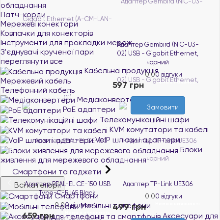
обладнання
Патч-корди
Мережеві конектори
Ковпачки для конекторів
Інструменти для прокладки мереж
Адаптер Gembird (NIC-U3-
З'єднувачі крученої пари
02) USB - Gigabit Ethernet,
переглянути все
чорний
Кабельна продукція
0.0
0 відгуки
Мережевий кабель
Нема в наявності
597 грн
Телефонний кабель
Медіаконвертери
Замовити
PoE адаптери
Телекомунікаційні шафи
KVM комутатори та кабелі
VoIP шлюзи і адаптери
Блоки
живлення для мережевого обладнання
Смартфони та гаджети
Всі категорії
Адаптер REAL-EL CE-150 USB
Адаптер TP-Link UE306
Type-C-RJ45 Black
Смартфони
0.0
0 відгуки
Нема в наявності
Мобільні телефони
0.0
0 відгуки
499 грн
Нема в наявності
659 грн
Аксесуари для