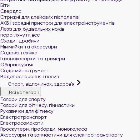
Біти
Свердла
Стрижні для клейових пістолетів
АКБ і зарядні пристрої для електроінструментів
Леза для будівельних ножів
переглянути все
Сходи і драбини
Мінімийки та аксесуари
Садова техніка
Газонокосарки та тримери
Обприскувачі
Садовий інструмент
Водопостачання і полив
Спорт, відпочинок, здоров'я
Всі категорії
Товари для спорту
Товари для фітнесу, гімнастики
Рукавички для фітнесу
Електротранспорт
Електросамокати
Гіроскутери, гіроборди, моноколеса
Аксесуари та запчастини для електротранспорту