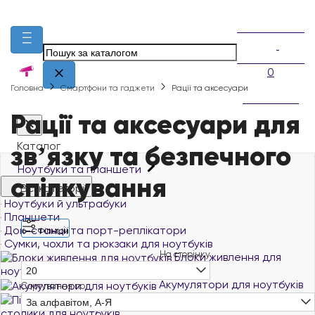
0
Головна
Смартфони та гаджети
Рації та аксесуари
Рації та аксесуари для
звʼязку та безпечного
Каталог
Ноутбуки та планшети
спілкування
Всі категорії
Ноутбуки й ультрабуки
Планшети
Док-станції та порт-реплікатори
Фільтри
Сумки, чохли та рюкзаки для ноутбуків
На сторінку
Блоки живлення для
ноутбуків
20
Акумулятори для ноутбуків
Сортування по
Підставки та
За алфавітом, А-Я
столики для ноутбуків