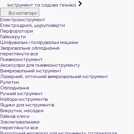
Інструмент та садова техніка
Всі категорії
Електроінструмент
Електродрилі, шуруповерти
Перфоратори
Гайкокрути
Шліфувальні і полірувальні машини
Зварювальне обладнання
переглянути все
Пневмоінструмент
Аксесуари для пневмоінструменту
Вимірювальний інструмент
Лазерний, оптичний вимірювальний інструмент
Рулетки
Обладнання
Ручний інструмент
Набори інструментів
Ящики для інструментів
Викрутки, насадки
Гайкові ключі
Заклепувальники
переглянути все
Витратний матеріал для інструменту та приладдя