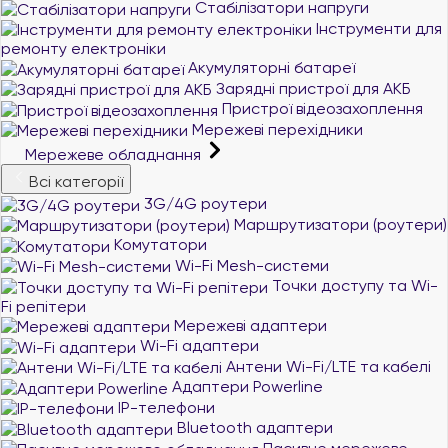
Стабілізатори напруги
Інструменти для
ремонту електроніки
Акумуляторні батареї
Зарядні пристрої для АКБ
Пристрої відеозахоплення
Мережеві перехідники
Мережеве обладнання
Всі категорії
3G/4G роутери
Маршрутизатори (роутери)
Комутатори
Wi-Fi Mesh-системи
Точки доступу та Wi-
Fi репітери
Мережеві адаптери
Wi-Fi адаптери
Антени Wi-Fi/LTE та кабелі
Адаптери Powerline
IP-телефони
Bluetooth адаптери