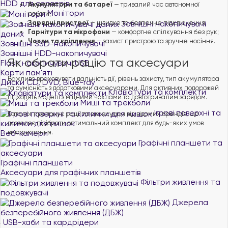
HDD для серверів
Акумулятори та батареї
— тривалий час автономної
Монітори
роботи;
Зовнішні накопичувачі
Зарядні пристрої
— швидке та безпечне підключення;
Гарнітури та мікрофони
— комфортне спілкування без рук;
даних
Чохли та кріплення
— захист пристрою та зручне носіння.
Зовнішні SSD-накопичувачі
Зовнішні HDD-накопичувачі
Як обрати рацію та аксесуари
Flash накопичувачі USB
Карти пам'яті
Важливо враховувати дальність дії, рівень захисту, тип акумулятора
Диски CD, DVD, Blue-ray
та сумісність з додатковими аксесуарами. Для активних подорожей
Клавіатури та комплекти
підходять моделі з міцними чохлами та довготривалим зарядом.
Миші та трекболи
Ігрові поверхні та
Каталог пропонує рації та аксесуари від відомих брендів, що
килимки для мишок
дозволяє підібрати оптимальний комплект для будь-яких умов
Веб-камери
використання.
Графічні планшети та
аксесуари
Графічні планшети
Аксесуари для графічних планшетів
Фільтри живлення та
подовжувачі
Джерела
безперебійного живлення (ДБЖ)
USB-хаби та кардрідери