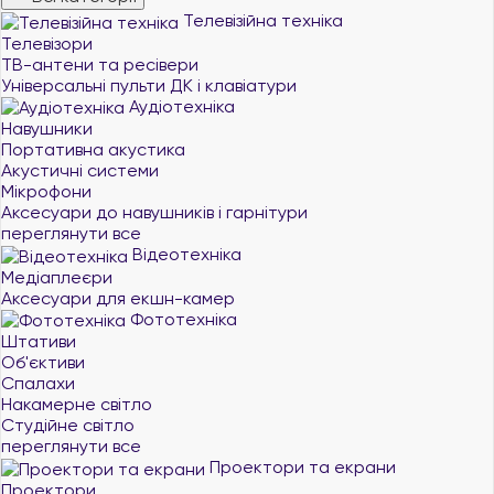
Телевізійна техніка
Телевізори
ТВ-антени та ресівери
Універсальні пульти ДК і клавіатури
Аудіотехніка
Навушники
Портативна акустика
Акустичні системи
Мікрофони
Аксесуари до навушників і гарнітури
переглянути все
Відеотехніка
Медіаплеєри
Аксесуари для екшн-камер
Фототехніка
Штативи
Об'єктиви
Спалахи
Накамерне світло
Студійне світло
переглянути все
Проектори та екрани
Проектори