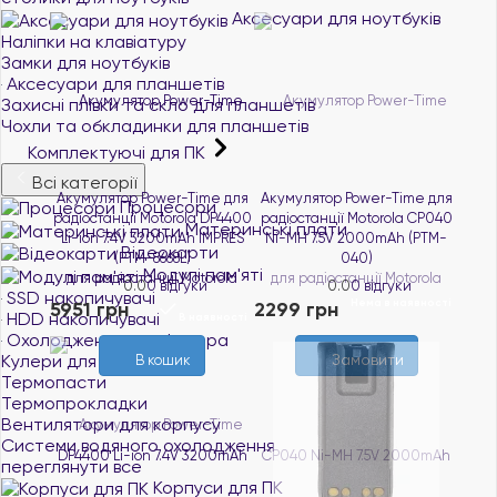
Аксесуари для ноутбуків
Наліпки на клавіатуру
Замки для ноутбуків
Аксесуари для планшетів
Захисні плівки та скло для планшетів
Чохли та обкладинки для планшетів
Комплектуючі для ПК
Всі категорії
Акумулятор Power-Time для
Акумулятор Power-Time для
Процесори
радіостанції Motorola DP4400
радіостанції Motorola CP040
Материнські плати
Li-ion 7.4V 3200mAh IMPRES
Ni-MH 7.5V 2000mAh (PTM-
Відеокарти
(PTM-8668L)
040)
Модулі пам'яті
0.0
0 відгуки
0.0
0 відгуки
SSD накопичувачі
Нема в наявності
5951 грн
2299 грн
HDD накопичувачі
В наявності
Охолодження комп'ютера
Кулери для процесорів
Замовити
В кошик
Термопасти
Термопрокладки
Вентилятори для корпусу
Системи водяного охолодження
переглянути все
Корпуси для ПК