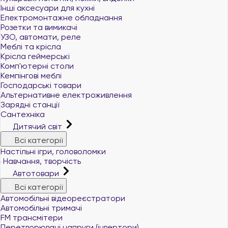
Інші аксесуари для кухні
Електромонтажне обладнання
Розетки та вимикачі
УЗО, автомати, реле
Меблі та крісла
Крісла геймерські
Комп'ютерні столи
Кемпінгові меблі
Господарські товари
Альтернативне електроживлення
Зарядні станції
Сантехніка
Дитячий світ
Всі категорії
Настільні ігри, головоломки
Навчання, творчість
Автотовари
Всі категорії
Автомобільні відеореєстратори
Автомобільні тримачі
FM трансмітери
Перетворювачі напруги (інвертори)