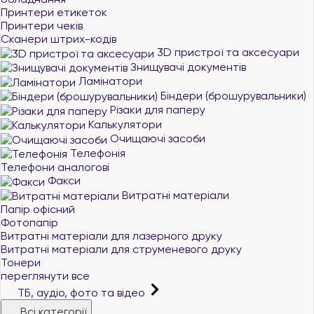
Принтери етикеток
Принтери чеків
Сканери штрих-кодів
3D пристрої та аксесуари
Знищувачі документів
Ламінатори
Біндери (брошурувальники)
Різаки для паперу
Калькулятори
Очищаючі засоби
Телефонія
Телефони аналогові
Факси
Витратні матеріали
Папір офісний
Фотопапір
Витратні матеріали для лазерного друку
Витратні матеріали для струменевого друку
Тонери
переглянути все
ТБ, аудіо, фото та відео
Всі категорії