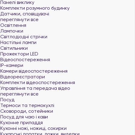
Панелі виклику
Комплекти розумного будинку
Датчики, сповіщувачі
переглянути все
Освітлення
Лампочки
Світлодіодні стрічки
Настільні лампи
Світильники
Прожектори LED
Відеоспостереження
IP-камери
Камери відеоспостереження
Відеореєстратори
Комплекти відеоспостереження
Управління та передача відео
переглянути все
Посуд
Термоси та термокухлі
Сковороди, сотейники
Посуд для чаю і кави
Кухонне приладдя
Кухонні ножі, ножиці, сокирки
Кухарські лопатки, ложки, виделки