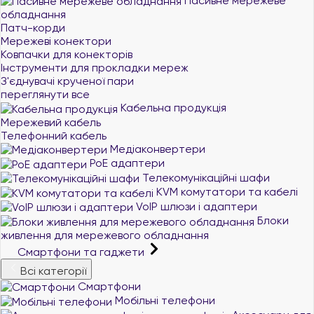
Пасивне мережеве
обладнання
Патч-корди
Мережеві конектори
Ковпачки для конекторів
Інструменти для прокладки мереж
З'єднувачі крученої пари
переглянути все
Кабельна продукція
Мережевий кабель
Телефонний кабель
Медіаконвертери
PoE адаптери
Телекомунікаційні шафи
KVM комутатори та кабелі
VoIP шлюзи і адаптери
Блоки
живлення для мережевого обладнання
Смартфони та гаджети
Всі категорії
Смартфони
Мобільні телефони