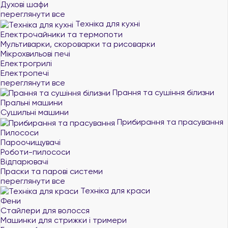
Духові шафи
переглянути все
Техніка для кухні
Електрочайники та термопоти
Мультиварки, скороварки та рисоварки
Мікрохвильові печі
Електрогрилі
Електропечі
переглянути все
Прання та сушіння білизни
Пральні машини
Сушильні машини
Прибирання та прасування
Пилососи
Пароочищувачі
Роботи-пилососи
Відпарювачі
Праски та парові системи
переглянути все
Техніка для краси
Фени
Стайлери для волосся
Машинки для стрижки і тримери