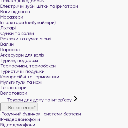
Техніка для здоров'я
Електричні зубні щітки та іригатори
Ваги підлогові
Масажери
Інгалятори (небулайзери)
Ліхтарі
Сумки та валізи
Рюкзаки та сумки міські
Валізи
Парасолі
Аксесуари для валіз
Туризм, подорожі
Термосумки, термобокси
Туристичні подушки
Компресійні та гермомішки
Мультитули та ножі
Тепловізори
Велотовари
Товари для дому та інтер'єру
Всі категорії
Розумний будинок і системи безпеки
IP-відеодомофони
Відеодомофони