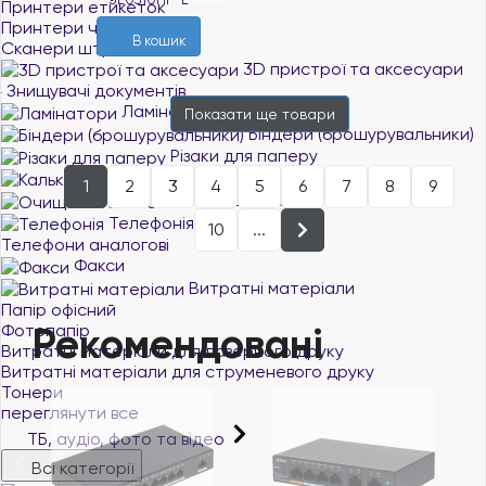
Принтери етикеток
Принтери чеків
В кошик
Сканери штрих-кодів
3D пристрої та аксесуари
Знищувачі документів
Ламінатори
Показати ще
товари
Біндери (брошурувальники)
Різаки для паперу
Калькулятори
1
2
3
4
5
6
7
8
9
Очищаючі засоби
Телефонія
10
...
Телефони аналогові
Факси
Витратні матеріали
Папір офісний
Рекомендовані
Фотопапір
Витратні матеріали для лазерного друку
Витратні матеріали для струменевого друку
Тонери
переглянути все
ТБ, аудіо, фото та відео
Всі категорії