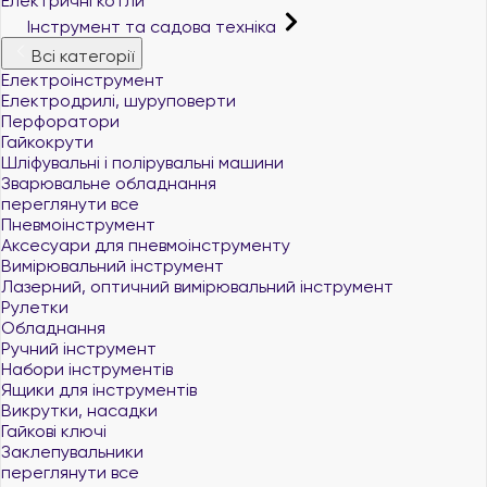
Електричні котли
Інструмент та садова техніка
Всі категорії
Електроінструмент
Електродрилі, шуруповерти
Перфоратори
Гайкокрути
Шліфувальні і полірувальні машини
Зварювальне обладнання
переглянути все
Пневмоінструмент
Аксесуари для пневмоінструменту
Вимірювальний інструмент
Лазерний, оптичний вимірювальний інструмент
Рулетки
Обладнання
Ручний інструмент
Набори інструментів
Ящики для інструментів
Викрутки, насадки
Гайкові ключі
Заклепувальники
переглянути все