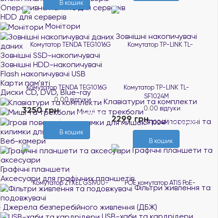
В кошик
Оперативна пам`ять для серверів
HDD для серверів
Монітори
Зовнішні накопичувачі
даних
Зовнішні SSD-накопичувачі
Зовнішні HDD-накопичувачі
Flash накопичувачі USB
Карти пам'яті
Комутатор TENDA TEG1016G
Комутатор TP-LINK TL-
Диски CD, DVD, Blue-ray
SF1024M
0.0
0 відгуки
Клавіатури та комплекти
3250 грн
0.0
0 відгуки
Миші та трекболи
В наявності
2299 грн
Ігрові поверхні та
В наявності
килимки для мишок
В кошик
Веб-камери
В кошик
Графічні планшети та
аксесуари
Графічні планшети
Аксесуари для графічних планшетів
Фільтри живлення та
подовжувачі
Джерела безперебійного живлення (ДБЖ)
USB-хаби та кардрідери