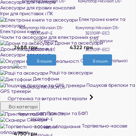
Аксесуари для геймерів
Аксесуари для ігрових консолей
Ігри для приставок і ПК
Електронні книги та
аксесуари
Комутатор Hikvision DS-
Комутатор Hikvision DS-
Електронні книги
3E0106HP-E
3E0109P-E(C)
Чохли та аксесуари для електронних книг
0.0
0 відгуки
0.0
0 відгуки
Дрони та аксесуари
2488 грн
4322 грн
Дрони (квадрокоптери)
В наявності
В наявності
Аксесуари для дронів
Окуляри віртуальної
В кошик
В кошик
реальності
Рації та аксесуари
Диктофони
Пошукові брелоки та
GPS трекери
Оргтехніка та витратні матеріали
Всі категорії
Принтери та БФП
Комутатор HIKVISION DS-
Сканери
3E0310HP-E
Торгівельно-касове
0.0
0 відгуки
обладнання
4750 грн
В наявності