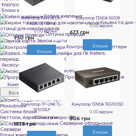
Корпуси для ПК
Блоки живлення
Кабелі живлення
Комутатор DAHUA DH-
Комутатор TENDA SG108
Кишені та док-
PFS3005-5GT-L
0.0
0 відгуки
станції для накопичувачів
0.0
0 відгуки
673 грн
Оптичні приводи
В наявності
950 грн
Звукові карти
В наявності
Контролери та адаптери
В кошик
В кошик
Кабелі,
перехідники, шлейфи для ПК
Аксесуари для ПК
Аксесуари для майнінгу
Програмне забезпечення
Комп'ютерна техніка
Всі категорії
Комп'ютери
Комутатор TP-LINK TL-
Комутатор TENDA TEG1005D
Моноблоки
SF1005LP
Системні блоки
0.0
0 відгуки
Неттопи, баребони та мікро-ПК
0.0
0 відгуки
806 грн
В наявності
Серверне обладнання
1578 грн
В наявності
Сервери
В кошик
Блоки живлення для серверів