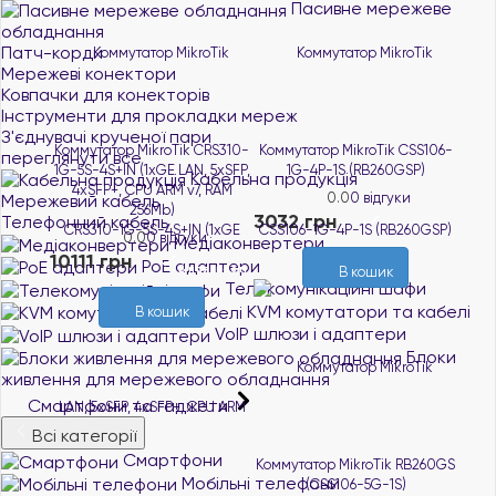
Пасивне мережеве
обладнання
Патч-корди
Мережеві конектори
Ковпачки для конекторів
Інструменти для прокладки мереж
З'єднувачі крученої пари
Коммутатор MikroTik CRS310-
Коммутатор MikroTik CSS106-
переглянути все
1G-5S-4S+IN (1xGE LAN, 5xSFP,
1G-4P-1S (RB260GSP)
Кабельна продукція
4xSFP+, CPU ARM v7, RAM
0.0
0 відгуки
Мережевий кабель
256Mb)
3032 грн
Телефонний кабель
В наявності
0.0
0 відгуки
Медіаконвертери
10111 грн
PoE адаптери
В наявності
В кошик
Телекомунікаційні шафи
KVM комутатори та кабелі
В кошик
VoIP шлюзи і адаптери
Блоки
живлення для мережевого обладнання
Смартфони та гаджети
Всі категорії
Смартфони
Коммутатор MikroTik RB260GS
Мобільні телефони
(CSS106-5G-1S)