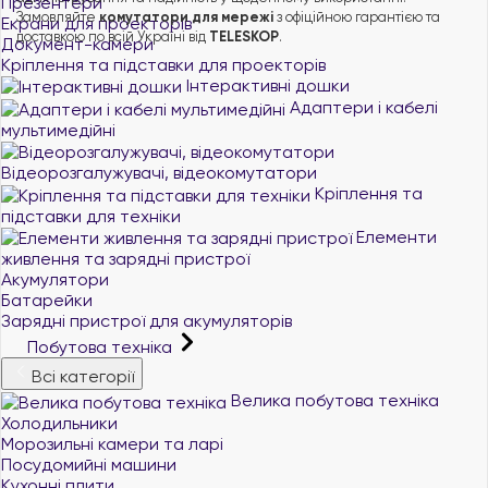
Презентери
Замовляйте
комутатори для мережі
з офіційною гарантією та
Екрани для проекторів
доставкою по всій Україні від
TELESKOP
.
Документ-камери
Кріплення та підставки для проекторів
Інтерактивні дошки
Адаптери і кабелі
мультимедійні
Відеорозгалужувачі, відеокомутатори
Кріплення та
підставки для техніки
Елементи
живлення та зарядні пристрої
Акумулятори
Батарейки
Зарядні пристрої для акумуляторів
Побутова техніка
Всі категорії
Велика побутова техніка
Холодильники
Морозильні камери та ларі
Посудомийні машини
Кухонні плити