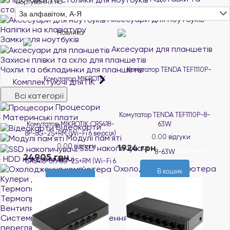
Сортування по
столики для ноутбуків
За алфавітом, А-Я
Аксесуари для ноутбуків
Наліпки на клавіатуру
Новинка
Замки для ноутбуків
Аксесуари для планшетів
Захисні плівки та скло для планшетів
Чохли та обкладинки для планшетів
Комплектуючі для ПК
Всі категорії
Процесори
Комутатор TENDA TEF1110P-8-
Материнські плати
Комутатор MIKROTIK CRS418-
63W
Відеокарти
8P-8G-2S+RM (Wi-Fi 6 версія)
Модулі пам'яті
0.0
0 відгуки
0.0
0 відгуки
1924 грн
SSD накопичувачі
В наявності
24905 грн
HDD накопичувачі
В наявності
Охолодження комп'ютера
В кошик
Кулери для процесорів
В кошик
Термопасти
Термопрокладки
Вентилятори для корпусу
Системи водяного охолодження
переглянути все