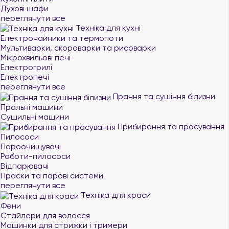
Духові шафи
переглянути все
Техніка для кухні
Електрочайники та термопоти
Мультиварки, скороварки та рисоварки
Мікрохвильові печі
Електрогрилі
Електропечі
переглянути все
Прання та сушіння білизни
Пральні машини
Сушильні машини
Прибирання та прасування
Пилососи
Пароочищувачі
Роботи-пилососи
Відпарювачі
Праски та парові системи
переглянути все
Техніка для краси
Фени
Стайлери для волосся
Машинки для стрижки і тримери