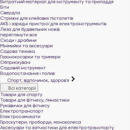
Витратний матеріал для інструменту та приладдя
Біти
Свердла
Стрижні для клейових пістолетів
АКБ і зарядні пристрої для електроінструментів
Леза для будівельних ножів
переглянути все
Сходи і драбини
Мінімийки та аксесуари
Садова техніка
Газонокосарки та тримери
Обприскувачі
Садовий інструмент
Водопостачання і полив
Спорт, відпочинок, здоров'я
Всі категорії
Товари для спорту
Товари для фітнесу, гімнастики
Рукавички для фітнесу
Електротранспорт
Електросамокати
Гіроскутери, гіроборди, моноколеса
Аксесуари та запчастини для електротранспорту