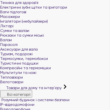
Техніка для здоров'я
Електричні зубні щітки та іригатори
Ваги підлогові
Масажери
Інгалятори (небулайзери)
Ліхтарі
Сумки та валізи
Рюкзаки та сумки міські
Валізи
Парасолі
Аксесуари для валіз
Туризм, подорожі
Термосумки, термобокси
Туристичні подушки
Компресійні та гермомішки
Мультитули та ножі
Тепловізори
Велотовари
Товари для дому та інтер'єру
Всі категорії
Розумний будинок і системи безпеки
IP-відеодомофони
Відеодомофони