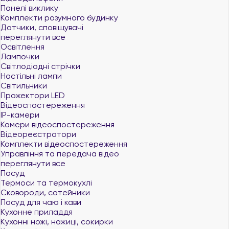
Панелі виклику
Комплекти розумного будинку
Датчики, сповіщувачі
переглянути все
Освітлення
Лампочки
Світлодіодні стрічки
Настільні лампи
Світильники
Прожектори LED
Відеоспостереження
IP-камери
Камери відеоспостереження
Відеореєстратори
Комплекти відеоспостереження
Управління та передача відео
переглянути все
Посуд
Термоси та термокухлі
Сковороди, сотейники
Посуд для чаю і кави
Кухонне приладдя
Кухонні ножі, ножиці, сокирки