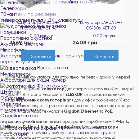
Телевізійна техніка
Телевізори
ТВ-антени та ресівери
Універсальні пульти ДК і клавіатури
Комутатор DAHUA DH-
Комутатор DAHUA DH-
Аудіотехніка
CS4006-4ET-60
PFS3009-8ET1GT-96
Навушники
0.0
0 відгуки
0.0
0 відгуки
Портативна акустика
і
Нема в наявності
Нема в наявності
2408 грн
3569 грн
2
Акустичні системи
Мікрофони
Аксесуари до навушників і гарнітури
Замовити
Замовити
переглянути все
Відеотехніка
Медіаплеєри
Аксесуари для екшн-камер
Фототехніка
Шукаєте надійний
комутатор
для створення стабільної та швидкої
Штативи
мережі? В інтернет-магазині
TELESKOP
ви знайдете великий
Об'єктиви
вибір
мережевих комутаторів
для дому, офісу або бізнесу. У нас
Спалахи
представлені моделі з різною кількістю портів, швидкістю передачі
Накамерне світло
даних і підтримкою технологій
Gigabit Ethernet
та
PoE
.
Студійне світло
переглянути все
Пропонуємо обладнання від перевірених виробників —
TP-Link,
Проектори та екрани
Mikrotik, D-Link, Ubiquiti, Tenda, Asus
. Наші
комутатори
забезпечують стабільну роботу локальної мережі, зручне
Проектори
адміністрування та надійність у щоденному використанні.