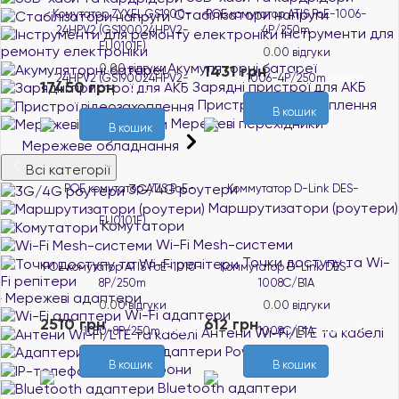
Стабілізатори напруги
Комутатор ZYXEL GS1900-
POE комутатор ATIS PoE-1006-
24HPV2 (GS190024HPV2-
4P/250m
Інструменти для
EU0101F)
ремонту електроніки
0.0
0 відгуки
Акумуляторні батареї
0.0
0 відгуки
1431 грн
В наявності
17450 грн
Зарядні пристрої для АКБ
В наявності
Пристрої відеозахоплення
В кошик
Мережеві перехідники
В кошик
Мережеве обладнання
Всі категорії
3G/4G роутери
Маршрутизатори (роутери)
Комутатори
Wi-Fi Mesh-системи
Точки доступу та Wi-
POE комутатор ATIS PoE-1010-
Коммутатор D-Link DES-
Fi репітери
8P/250m
1008C/B1A
Мережеві адаптери
0.0
0 відгуки
0.0
0 відгуки
Wi-Fi адаптери
2510 грн
612 грн
Антени Wi-Fi/LTE та кабелі
В наявності
В наявності
Адаптери Powerline
В кошик
В кошик
IP-телефони
Bluetooth адаптери