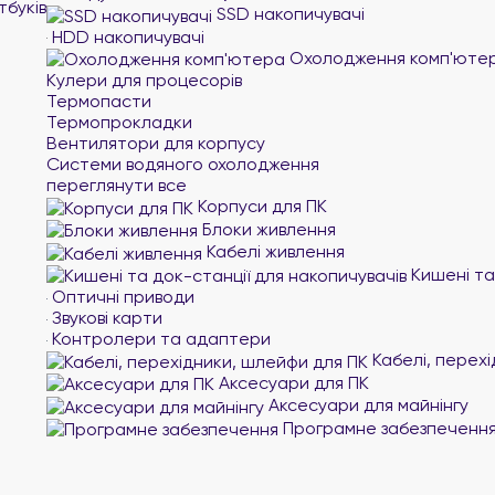
тбуків
SSD накопичувачі
HDD накопичувачі
Охолодження комп'юте
Кулери для процесорів
Термопасти
Термопрокладки
Вентилятори для корпусу
Системи водяного охолодження
переглянути все
Корпуси для ПК
Блоки живлення
Кабелі живлення
Кишені та
Оптичні приводи
Звукові карти
Контролери та адаптери
Кабелі, перехі
Аксесуари для ПК
Аксесуари для майнінгу
Програмне забезпеченн