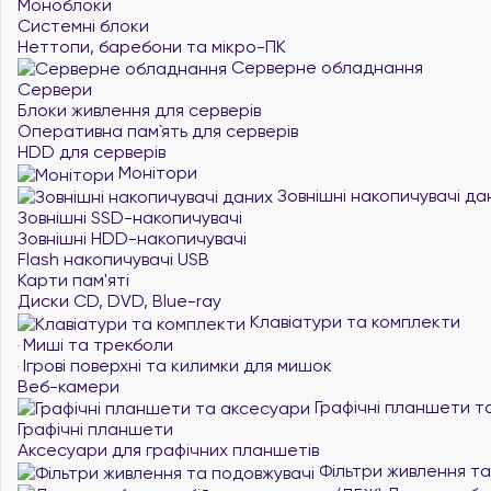
Моноблоки
Системні блоки
Неттопи, баребони та мікро-ПК
Серверне обладнання
Сервери
Блоки живлення для серверів
Оперативна пам`ять для серверів
HDD для серверів
Монітори
Зовнішні накопичувачі да
Зовнішні SSD-накопичувачі
Зовнішні HDD-накопичувачі
Flash накопичувачі USB
Карти пам'яті
Диски CD, DVD, Blue-ray
Клавіатури та комплекти
Миші та трекболи
Ігрові поверхні та килимки для мишок
Веб-камери
Графічні планшети т
Графічні планшети
Аксесуари для графічних планшетів
Фільтри живлення та