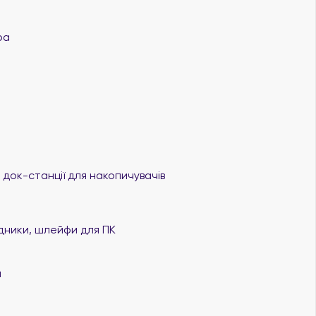
ра
 док-станції для накопичувачів
дники, шлейфи для ПК
я