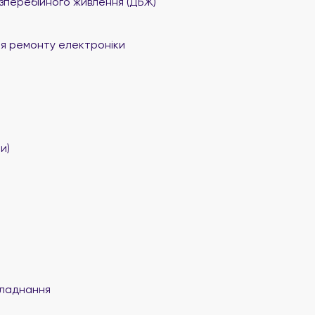
перебійного живлення (ДБЖ)
я ремонту електроніки
и)
ладнання