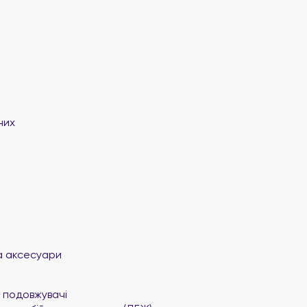
них
а аксесуари
 подовжувачі