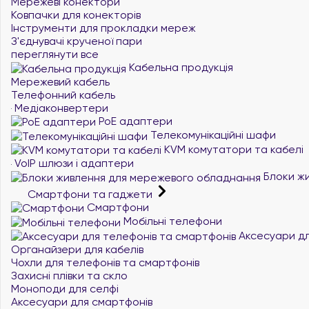
Мережеві конектори
Ковпачки для конекторів
Інструменти для прокладки мереж
З'єднувачі крученої пари
переглянути все
Кабельна продукція
Мережевий кабель
Телефонний кабель
Медіаконвертери
PoE адаптери
Телекомунікаційні шафи
KVM комутатори та кабелі
VoIP шлюзи і адаптери
Блоки жи
Смартфони та гаджети
Смартфони
Мобільні телефони
Аксесуари дл
Органайзери для кабелів
Чохли для телефонів та смартфонів
Захисні плівки та скло
Моноподи для селфі
Аксесуари для смартфонів