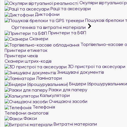
Окуляри віртуальної 
Рації та аксесуари
Диктофони
Пошукові брелоки 
Оргтехніка та витратні матеріали
Принтери та БФП
Сканери
Торгівельно-касове 
Принтери етикеток
Принтери чеків
Сканери штрих-кодів
3D пристрої та аксесуари
Знищувачі документів
Ламінатори
Біндери (брошурувальники
Різаки для паперу
Калькулятори
Очищаючі засоби
Телефонія
Телефони аналогові
Факси
Витратні матеріали