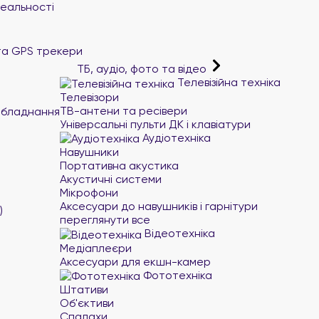
реальності
та GPS трекери
ТБ, аудіо, фото та відео
Телевізійна техніка
Телевізори
ТВ-антени та ресівери
обладнання
Універсальні пульти ДК і клавіатури
Аудіотехніка
Навушники
Портативна акустика
Акустичні системи
Мікрофони
Аксесуари до навушників і гарнітури
)
переглянути все
Відеотехніка
Медіаплеєри
Аксесуари для екшн-камер
Фототехніка
Штативи
Об'єктиви
Спалахи