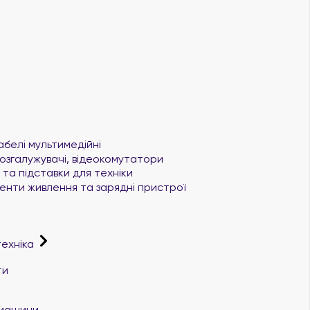
абелі мультимедійні
озгалужувачі, відеокомутатори
та підставки для техніки
нти живлення та зарядні пристрої
техніка
ти
і машини