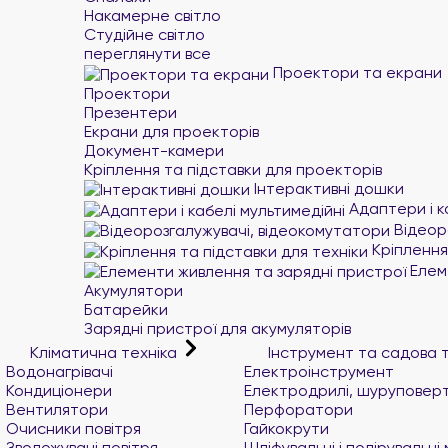
Накамерне світло
Студійне світло
переглянути все
Проектори та екрани
Проектори
Презентери
Екрани для проекторів
Документ-камери
Кріплення та підставки для проекторів
Інтерактивні дошки
Адаптери і к
Відеор
Кріплення 
Елеме
Акумулятори
Батарейки
Зарядні пристрої для акумуляторів
Кліматична техніка
Інструмент та садова 
Водонагрівачі
Електроінструмент
Кондиціонери
Електродрилі, шуруповер
Вентилятори
Перфоратори
Очисники повітря
Гайкокрути
Зволожувачі повітря
Шліфувальні і полірувальн