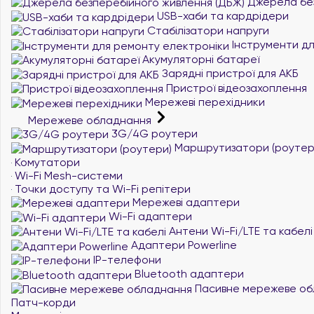
Джерела без
USB-хаби та кардрідери
Стабілізатори напруги
Інструменти дл
Акумуляторні батареї
Зарядні пристрої для АКБ
Пристрої відеозахоплення
Мережеві перехідники
Мережеве обладнання
3G/4G роутери
Маршрутизатори (роутер
Комутатори
Wi-Fi Mesh-системи
Точки доступу та Wi-Fi репітери
Мережеві адаптери
Wi-Fi адаптери
Антени Wi-Fi/LTE та кабелі
Адаптери Powerline
IP-телефони
Bluetooth адаптери
Пасивне мережеве об
Патч-корди