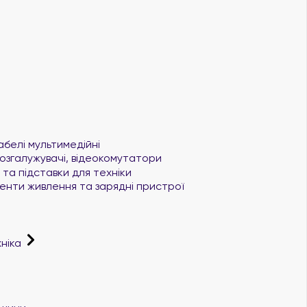
абелі мультимедійні
озгалужувачі, відеокомутатори
та підставки для техніки
нти живлення та зарядні пристрої
хніка