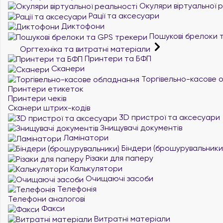
Окуляри віртуальної 
Рації та аксесуари
Диктофони
Пошукові брелоки 
Оргтехніка та витратні матеріали
Принтери та БФП
Сканери
Торгівельно-касове 
Принтери етикеток
Принтери чеків
Сканери штрих-кодів
3D пристрої та аксесуари
Знищувачі документів
Ламінатори
Біндери (брошурувальники
Різаки для паперу
Калькулятори
Очищаючі засоби
Телефонія
Телефони аналогові
Факси
Витратні матеріали