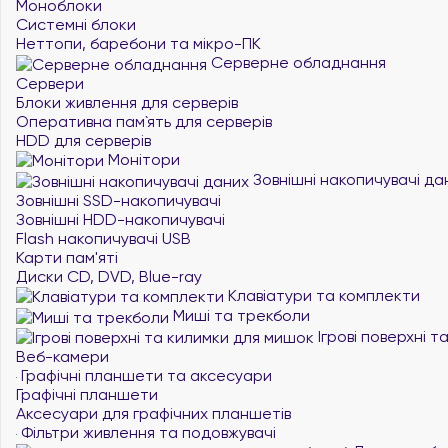
Моноблоки
Системні блоки
Неттопи, баребони та мікро-ПК
Серверне обладнання
Сервери
Блоки живлення для серверів
Оперативна пам`ять для серверів
HDD для серверів
Монітори
Зовнішні накопичувачі да
Зовнішні SSD-накопичувачі
Зовнішні HDD-накопичувачі
Flash накопичувачі USB
Карти пам'яті
Диски CD, DVD, Blue-ray
Клавіатури та комплекти
Миші та трекболи
Ігрові поверхні 
Веб-камери
Графічні планшети та аксесуари
Графічні планшети
Аксесуари для графічних планшетів
Фільтри живлення та подовжувачі