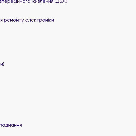
перебійного живлення (ДБЖ)
я ремонту електроніки
и)
ладнання