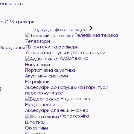
реальності
та GPS трекери
ТБ, аудіо, фото та відео
Телевізійна техніка
Телевізори
ТВ-антени та ресівери
обладнання
Універсальні пульти ДК і клавіатури
Аудіотехніка
Навушники
Портативна акустика
Акустичні системи
Мікрофони
Аксесуари до навушників і гарнітури
)
переглянути все
Відеотехніка
Медіаплеєри
Аксесуари для екшн-камер
Фототехніка
Штативи
Об'єктиви
Спалахи