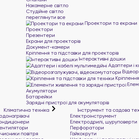
Накамерне світло
Студійне світло
переглянути все
Проектори та екрани
Проектори
Презентери
Екрани для проекторів
Документ-камери
Кріплення та підставки для проекторів
Інтерактивні дошки
Адаптери і к
Відеор
Кріплення 
Елеме
Акумулятори
Батарейки
Зарядні пристрої для акумуляторів
Кліматична техніка
Інструмент та садова те
одонагрівачі
Електроінструмент
ондиціонери
Електродрилі, шуруповерти
ентилятори
Перфоратори
чисники повітря
Гайкокрути