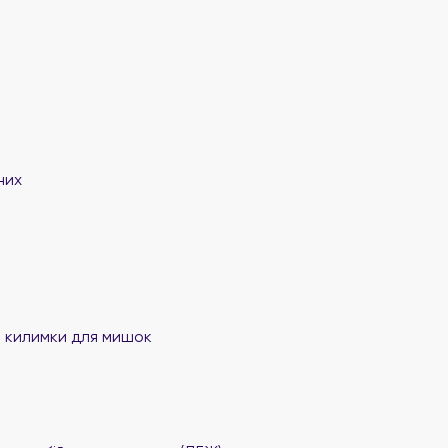
них
та килимки для мишок