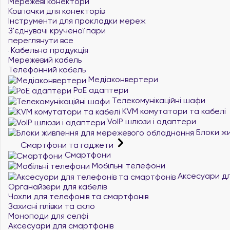
Мережеві конектори
Ковпачки для конекторів
Інструменти для прокладки мереж
З'єднувачі крученої пари
переглянути все
Кабельна продукція
Мережевий кабель
Телефонний кабель
Медіаконвертери
PoE адаптери
Телекомунікаційні шафи
KVM комутатори та кабелі
VoIP шлюзи і адаптери
Блоки жи
Смартфони та гаджети
Смартфони
Мобільні телефони
Аксесуари дл
Органайзери для кабелів
Чохли для телефонів та смартфонів
Захисні плівки та скло
Моноподи для селфі
Аксесуари для смартфонів