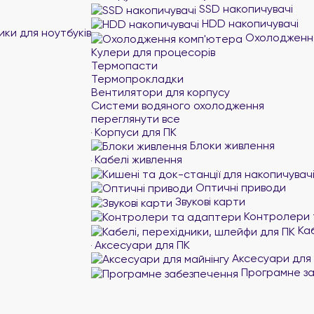
SSD накопичувачі
HDD накопичувачі
ики для ноутбуків
Охолодження
Кулери для процесорів
Термопасти
Термопрокладки
Вентилятори для корпусу
Системи водяного охолодження
переглянути все
Корпуси для ПК
Блоки живлення
Кабелі живлення
Оптичні приводи
Звукові карти
Контролери 
Каб
Аксесуари для ПК
Аксесуари для 
Програмне за