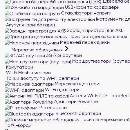
Джерела без
USB-хаби та кардрідери
Стабілізатори напруги
Інструменти дл
Акумуляторні батареї
Зарядні пристрої для АКБ
Пристрої відеозахоплення
Мережеві перехідники
Мережеве обладнання
3G/4G роутери
Маршрутизатори (роутер
Комутатори
Wi-Fi Mesh-системи
Точки доступу та Wi-Fi репітери
Мережеві адаптери
Wi-Fi адаптери
Антени Wi-Fi/LTE та кабелі
Адаптери Powerline
IP-телефони
Bluetooth адаптери
Пасивне мережеве об
Патч-корди