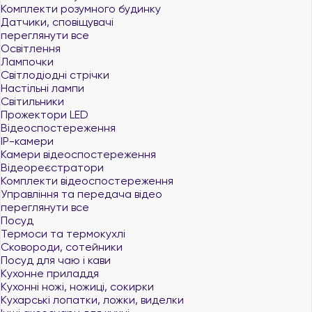
Комплекти розумного будинку
Датчики, сповіщувачі
переглянути все
Освітлення
Лампочки
Світлодіодні стрічки
Настільні лампи
Світильники
Прожектори LED
Відеоспостереження
IP-камери
Камери відеоспостереження
Відеореєстратори
Комплекти відеоспостереження
Управління та передача відео
переглянути все
Посуд
Термоси та термокухлі
Сковороди, сотейники
Посуд для чаю і кави
Кухонне приладдя
Кухонні ножі, ножиці, сокирки
Кухарські лопатки, ложки, виделки