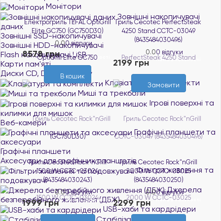
Монітори
Зовнішні накопичувачі
Електрогриль TEFAL OptiGrill
Гриль Cecotec PerfectSteak
даних
Elite GC750 (GC750D30)
4250 Stand CCTC-03049
Зовнішні SSD-накопичувачі
(8435484030496)
0.0
0 відгуки
Зовнішні HDD-накопичувачі
8578 грн
0.0
0 відгуки
Flash накопичувачі USB
В наявності
Нема в наявності
2199 грн
Карти пам'яті
Диски CD, DVD, Blue-ray
В кошик
Клавіатури та комплекти
Замовити
Миші та трекболи
Ігрові поверхні та
килимки для мишок
Веб-камери
Графічні планшети та
аксесуари
Графічні планшети
Аксесуари для графічних планшетів
Гриль Cecotec Rock"nGrill
Гриль Cecotec Rock"nGrill
Фільтри живлення та
1500 W CCTC-03024
2000 W CCTC-03025
подовжувачі
(8435484030243)
(8435484030250)
Джерела
0.0
0 відгуки
0.0
0 відгуки
безперебійного живлення (ДБЖ)
Нема в наявності
Нема в наявності
1999 грн
2299 грн
USB-хаби та кардрідери
Стабілізатори напруги