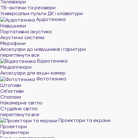
Телевізори
ТВ-антени та ресівери
Універсальні пульти ДК і клавіатури
Аудіотехніка
Навушники
Портативна акустика
Акустичні системи
Мікрофони
Аксесуари до навушників і гарнітури
переглянути все
Відеотехніка
Медіаплеєри
Аксесуари для екшн-камер
Фототехніка
Штативи
Об'єктиви
Спалахи
Накамерне світло
Студійне світло
переглянути все
Проектори та екрани
Проектори
Презентери