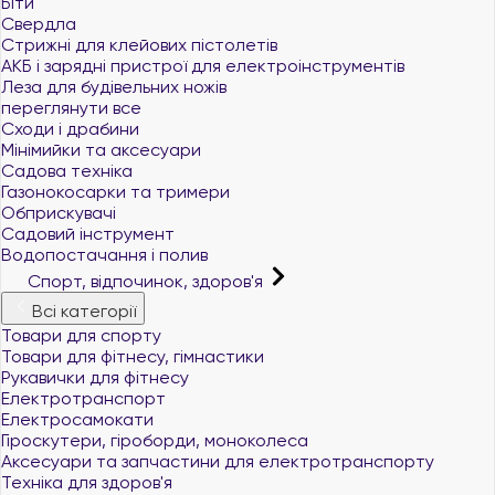
Біти
Свердла
Стрижні для клейових пістолетів
АКБ і зарядні пристрої для електроінструментів
Леза для будівельних ножів
переглянути все
Сходи і драбини
Мінімийки та аксесуари
Садова техніка
Газонокосарки та тримери
Обприскувачі
Садовий інструмент
Водопостачання і полив
Спорт, відпочинок, здоров'я
Всі категорії
Товари для спорту
Товари для фітнесу, гімнастики
Рукавички для фітнесу
Електротранспорт
Електросамокати
Гіроскутери, гіроборди, моноколеса
Аксесуари та запчастини для електротранспорту
Техніка для здоров'я