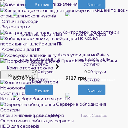
Кабелі живлення
В кошик
В кошик
Кишені та док-
станції для накопичувачів
Оптичні приводи
Звукові карти
Контролери та адаптери
Кабелі,
перехідники, шлейфи для ПК
Аксесуари для ПК
Аксесуари для майнінгу
Гриль Tefal OptiGrill 2in1
Гриль Tefal OptiGrill+
Програмне забезпечення
GC772D30
GC716D12
Комп'ютерна техніка
0.0
0 відгуки
0.0
0 відгуки
Всі категорії
8578 грн
9127 грн
В наявності
В наявності
Комп'ютери
Моноблоки
В кошик
В кошик
Системні блоки
Неттопи, баребони та мікро-ПК
Серверне обладнання
Сервери
Блоки живлення для серверів
Оперативна пам`ять для серверів
HDD для серверів