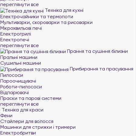
переглянути все
Техніка для кухні
Електрочайники та термопоти
Мультиварки, скороварки та рисоварки
Мікрохвильові печі
Електрогрилі
Електропечі
переглянути все
Прання та сушіння білизни
Пральні машини
Сушильні машини
Прибирання та прасування
Пилососи
Пароочищувачі
Роботи-пилососи
Відпарювачі
Праски та парові системи
переглянути все
Техніка для краси
Фени
Стайлери для волосся
Машинки для стрижки і тримери
Електробритви