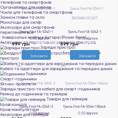
телефонів та смартфонів
Органайзери для кабелів
Чохли для телефонів та смартфонів
Захисні плівки та скло
Моноподи для селфі
Аксесуари для смартфонів
переглянути все
Гриль First FA-5343-1
Гриль First FA-5343-1
Універсальні мобільні батареї (Power Bank)
0.0
0 відгуки
0.0
0 відгуки
Аксесуари до портативних зарядних пристроїв
Нема в наявності
Нема в наявності
999 грн
899 грн
Зарядні пристрої
Бездротові зарядні
Замовити
Замовити
пристрої
Кабелі та адаптери для заряджання та передачі даних
Годинники
Смарт-годинники
Фітнес-браслети
Зарядні пристрої та кабелі для смарт-годинників
Ремінці до годинників та трекерів
Товари для геймерів
Ігрові консолі
Гриль First FA-5343-3
Гриль First FA-5344-1 Black
Ігрові маніпулятори
0.0
0 відгуки
0.0
0 відгуки
Аксесуари для геймерів
Нема в наявності
Нема в наявності