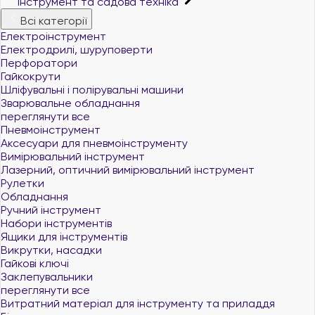
Інструмент та садова техніка
Всі категорії
Електроінструмент
Електродрилі, шуруповерти
Перфоратори
Гайкокрути
Шліфувальні і полірувальні машини
Зварювальне обладнання
переглянути все
Пневмоінструмент
Аксесуари для пневмоінструменту
Вимірювальний інструмент
Лазерний, оптичний вимірювальний інструмент
Рулетки
Обладнання
Ручний інструмент
Набори інструментів
Ящики для інструментів
Викрутки, насадки
Гайкові ключі
Заклепувальники
переглянути все
Витратний матеріал для інструменту та приладдя