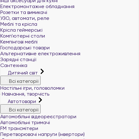
Інші аксесуари для кухні
Електромонтажне обладнання
Розетки та вимикачі
УЗО, автомати, реле
Меблі та крісла
Крісла геймерські
Комп'ютерні столи
Кемпінгові меблі
Господарські товари
Альтернативне електроживлення
Зарядні станції
Сантехніка
Дитячий світ
Всі категорії
Настільні ігри, головоломки
Навчання, творчість
Автотовари
Всі категорії
Автомобільні відеореєстратори
Автомобільні тримачі
FM трансмітери
Перетворювачі напруги (інвертори)