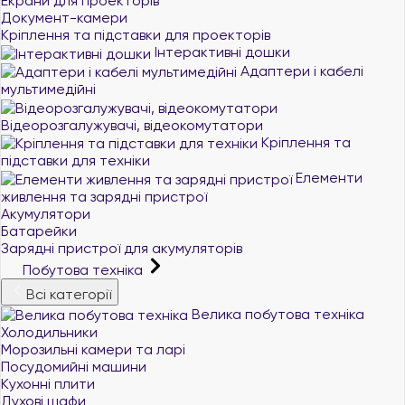
Екрани для проекторів
Документ-камери
Кріплення та підставки для проекторів
Інтерактивні дошки
Адаптери і кабелі
мультимедійні
Відеорозгалужувачі, відеокомутатори
Кріплення та
підставки для техніки
Елементи
живлення та зарядні пристрої
Акумулятори
Батарейки
Зарядні пристрої для акумуляторів
Побутова техніка
Всі категорії
Велика побутова техніка
Холодильники
Морозильні камери та ларі
Посудомийні машини
Кухонні плити
Духові шафи