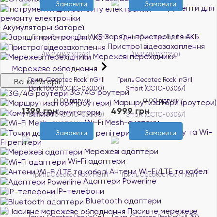
Замовити
Замовити
Інструменти для
ремонту електроніки
Акумуляторні батареї
Зарядні пристрої для АКБ
Пристрої відеозахоплення
Мережеві перехідники
Мережеве обладнання
Гриль Cecotec Rock"nGrill
Гриль Cecotec Rock"nGrill
Всі категорії
Dark 1000 (CCTC-03000)
Smart (CCTC-03067)
3G/4G роутери
0.0
0 відгуки
0.0
0 відгуки
Маршрутизатори (роутери)
Нема в наявності
Нема в наявності
1399 грн
4999 грн
Комутатори
Wi-Fi Mesh-системи
Точки доступу та Wi-
Замовити
Замовити
Fi репітери
Мережеві адаптери
Wi-Fi адаптери
Антени Wi-Fi/LTE та кабелі
Адаптери Powerline
IP-телефони
Bluetooth адаптери
Пасивне мережеве