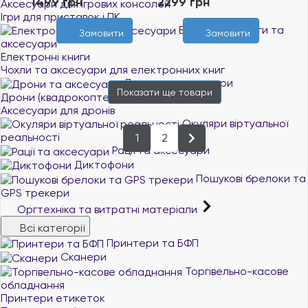
1499 грн
2299 грн
Аксесуари для ігрових консолей
Ігри для приставок і ПК
Електронні книги та
Замовити
Замовити
аксесуари
Електронні книги
Чохли та аксесуари для електронних книг
Дрони та аксесуари
Показати ще
товари
Дрони (квадрокоптери)
Аксесуари для дронів
Окуляри віртуальної
реальності
1
2
Рації та аксесуари
Диктофони
Пошукові брелоки та
GPS трекери
Оргтехніка та витратні матеріали
Всі категорії
Принтери та БФП
Сканери
Торгівельно-касове
обладнання
Принтери етикеток