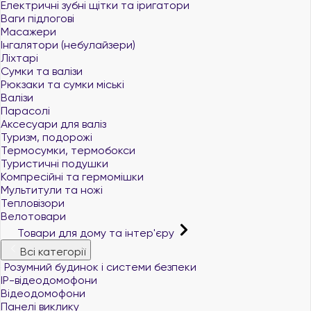
Електричні зубні щітки та іригатори
Ваги підлогові
Масажери
Інгалятори (небулайзери)
Ліхтарі
Сумки та валізи
Рюкзаки та сумки міські
Валізи
Парасолі
Аксесуари для валіз
Туризм, подорожі
Термосумки, термобокси
Туристичні подушки
Компресійні та гермомішки
Мультитули та ножі
Тепловізори
Велотовари
Товари для дому та інтер'єру
Всі категорії
Розумний будинок і системи безпеки
IP-відеодомофони
Відеодомофони
Панелі виклику