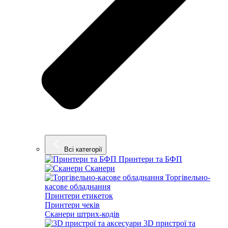
Всі категорії
Принтери та БФП
Сканери
Торгівельно-
касове обладнання
Принтери етикеток
Принтери чеків
Сканери штрих-кодів
3D пристрої та