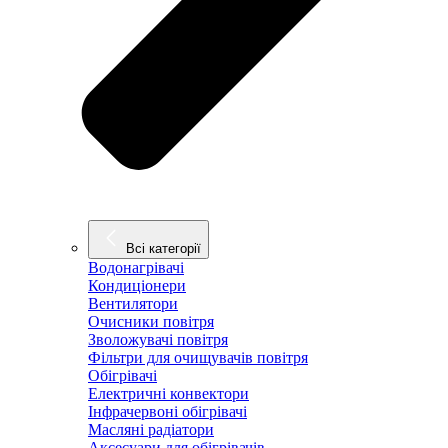
Всі категорії
Водонагрівачі
Кондиціонери
Вентилятори
Очисники повітря
Зволожувачі повітря
Фільтри для очищувачів повітря
Обігрівачі
Електричні конвектори
Інфрачервоні обігрівачі
Масляні радіатори
Аксесуари для обігрівачів