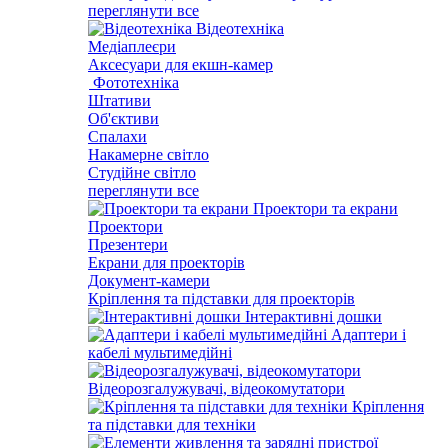
переглянути все
Відеотехніка
Медіаплеєри
Аксесуари для екшн-камер
Фототехніка
Штативи
Об'єктиви
Спалахи
Накамерне світло
Студійне світло
переглянути все
Проектори та екрани
Проектори
Презентери
Екрани для проекторів
Документ-камери
Кріплення та підставки для проекторів
Інтерактивні дошки
Адаптери і
кабелі мультимедійні
Відеорозгалужувачі, відеокомутатори
Кріплення
та підставки для техніки