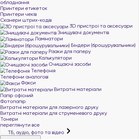
обладнання
Принтери етикеток
Принтери чеків
Сканери штрих-кодів
3D пристрої та аксесуари
Знищувачі документів
Ламінатори
Біндери (брошурувальники)
Різаки для паперу
Калькулятори
Очищаючі засоби
Телефонія
Телефони аналогові
Факси
Витратні матеріали
Папір офісний
Фотопапір
Витратні матеріали для лазерного друку
Витратні матеріали для струменевого друку
Тонери
переглянути все
ТБ, аудіо, фото та відео