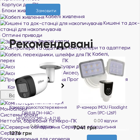
Корпуси для ПК
Блоки живлення
Замовити
Кабелі живлення
Кишені та док-
станції для накопичувачів
Оптичні приводи
Рекомендовані
Звукові карти
Контролери та адаптери
Кабелі,
перехідники, шлейфи для ПК
Аксесуари для ПК
Аксесуари для майнінгу
Програмне забезпечення
Комп'ютерна техніка
Всі категорії
Комп'ютери
A
Камера відеоспостереження
IP-камера IMOU Floodlight
Моноблоки
DAHUA DH-HAC-
Cam (IPC-L26P)
Системні блоки
HFW1200CMP-IL-A (2.8)
Неттопи, баребони та мікро-ПК
0.0
0 відгуки
Серверне обладнання
0.0
0 відгуки
7041 грн
5
і
В наявності
1276 грн
Сервери
В наявності
Блоки живлення для серверів