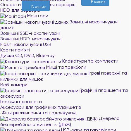
В кошик
Оперативна пам`ять для серверів
В кошик
HDD для серверів
Монітори
Зовнішні накопичувачі
даних
Зовнішні SSD-накопичувачі
Зовнішні HDD-накопичувачі
Flash накопичувачі USB
Карти пам'яті
Диски CD, DVD, Blue-ray
Клавіатури та комплекти
Миші та трекболи
Ігрові поверхні та
килимки для мишок
Веб-камери
Графічні планшети та
аксесуари
Графічні планшети
Аксесуари для графічних планшетів
Фільтри живлення та подовжувачі
Джерела
безперебійного живлення (ДБЖ)
USB-хаби та кардрідери