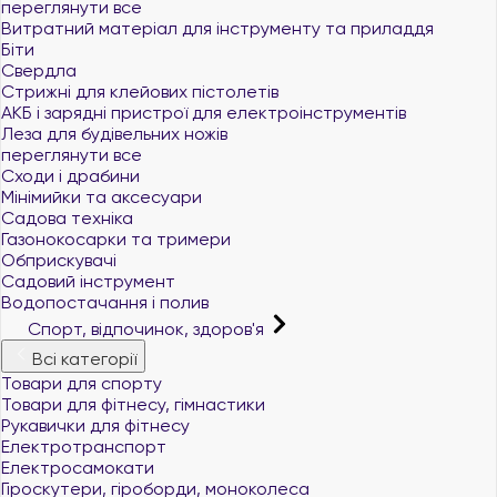
переглянути все
Витратний матеріал для інструменту та приладдя
Біти
Свердла
Стрижні для клейових пістолетів
АКБ і зарядні пристрої для електроінструментів
Леза для будівельних ножів
переглянути все
Сходи і драбини
Мінімийки та аксесуари
Садова техніка
Газонокосарки та тримери
Обприскувачі
Садовий інструмент
Водопостачання і полив
Спорт, відпочинок, здоров'я
Всі категорії
Товари для спорту
Товари для фітнесу, гімнастики
Рукавички для фітнесу
Електротранспорт
Електросамокати
Гіроскутери, гіроборди, моноколеса