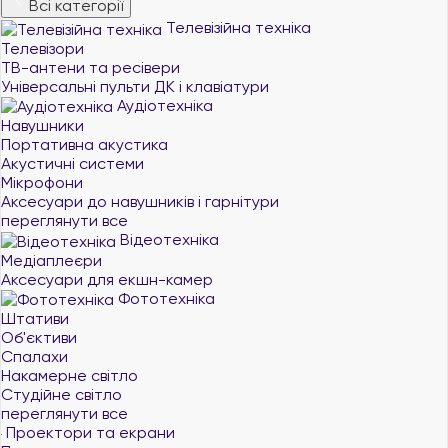
Всі категорії
Телевізійна техніка
Телевізори
ТВ-антени та ресівери
Універсальні пульти ДК і клавіатури
Аудіотехніка
Навушники
Портативна акустика
Акустичні системи
Мікрофони
Аксесуари до навушників і гарнітури
переглянути все
Відеотехніка
Медіаплеєри
Аксесуари для екшн-камер
Фототехніка
Штативи
Об'єктиви
Спалахи
Накамерне світло
Студійне світло
переглянути все
Проектори та екрани