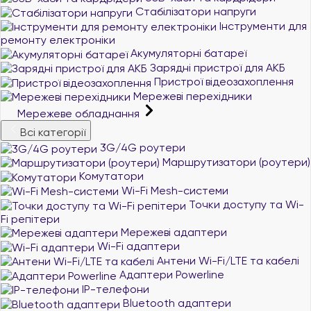
Стабілізатори напруги
Інструменти для
ремонту електроніки
Акумуляторні батареї
Зарядні пристрої для АКБ
Пристрої відеозахоплення
Мережеві перехідники
Мережеве обладнання
Всі категорії
3G/4G роутери
Маршрутизатори (роутери)
Комутатори
Wi-Fi Mesh-системи
Точки доступу та Wi-
Fi репітери
Мережеві адаптери
Wi-Fi адаптери
Антени Wi-Fi/LTE та кабелі
Адаптери Powerline
IP-телефони
Bluetooth адаптери