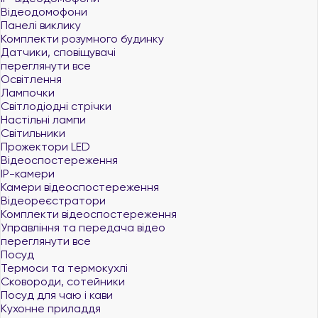
Відеодомофони
Панелі виклику
Комплекти розумного будинку
Датчики, сповіщувачі
переглянути все
Освітлення
Лампочки
Світлодіодні стрічки
Настільні лампи
Світильники
Прожектори LED
Відеоспостереження
IP-камери
Камери відеоспостереження
Відеореєстратори
Комплекти відеоспостереження
Управління та передача відео
переглянути все
Посуд
Термоси та термокухлі
Сковороди, сотейники
Посуд для чаю і кави
Кухонне приладдя