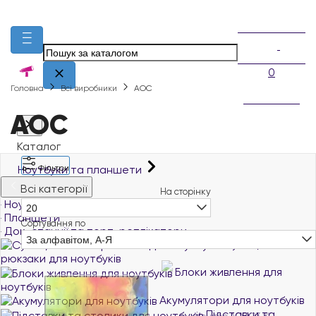
0
Головна
Всі виробники
AOC
AOC
Каталог
Ноутбуки та планшети
Фільтри
Всі категорії
На сторінку
Ноутбуки й ультрабуки
20
Планшети
Сортування по
Док-станції та порт-реплікатори
За алфавітом, А-Я
Сумки, чохли та
рюкзаки для ноутбуків
Блоки живлення для
ноутбуків
Акумулятори для ноутбуків
Підставки та