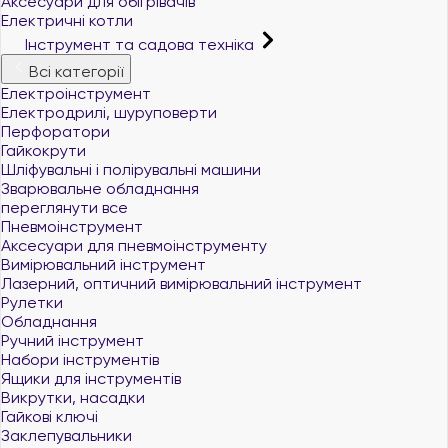
Аксесуари для обігрівачів
Електричні котли
Інструмент та садова техніка
Всі категорії
Електроінструмент
Електродрилі, шуруповерти
Перфоратори
Гайкокрути
Шліфувальні і полірувальні машини
Зварювальне обладнання
переглянути все
Пневмоінструмент
Аксесуари для пневмоінструменту
Вимірювальний інструмент
Лазерний, оптичний вимірювальний інструмент
Рулетки
Обладнання
Ручний інструмент
Набори інструментів
Ящики для інструментів
Викрутки, насадки
Гайкові ключі
Заклепувальники