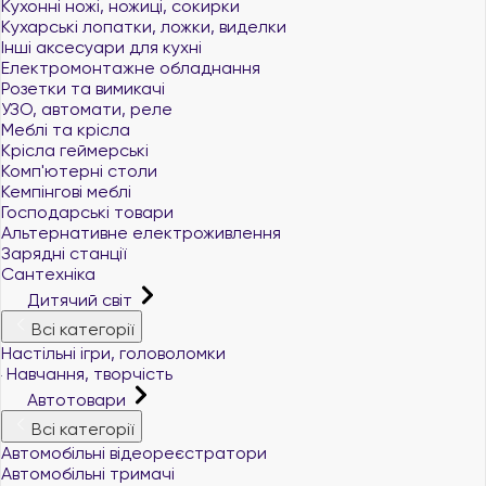
Кухонні ножі, ножиці, сокирки
Кухарські лопатки, ложки, виделки
Інші аксесуари для кухні
Електромонтажне обладнання
Розетки та вимикачі
УЗО, автомати, реле
Меблі та крісла
Крісла геймерські
Комп'ютерні столи
Кемпінгові меблі
Господарські товари
Альтернативне електроживлення
Зарядні станції
Сантехніка
Дитячий світ
Всі категорії
Настільні ігри, головоломки
Навчання, творчість
Автотовари
Всі категорії
Автомобільні відеореєстратори
Автомобільні тримачі