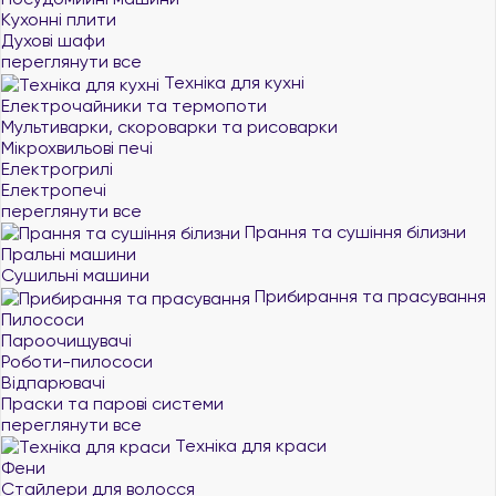
Кухонні плити
Духові шафи
переглянути все
Техніка для кухні
Електрочайники та термопоти
Мультиварки, скороварки та рисоварки
Мікрохвильові печі
Електрогрилі
Електропечі
переглянути все
Прання та сушіння білизни
Пральні машини
Сушильні машини
Прибирання та прасування
Пилососи
Пароочищувачі
Роботи-пилососи
Відпарювачі
Праски та парові системи
переглянути все
Техніка для краси
Фени
Стайлери для волосся