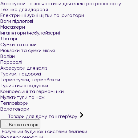
Аксесуари та запчастини для електротранспорту
Техніка для здоров'я
Електричні зубні щітки та іригатори
Ваги підлогові
Масажери
Інгалятори (небулайзери)
Ліхтарі
Сумки та валізи
Рюкзаки та сумки міські
Валізи
Парасолі
Аксесуари для валіз
Туризм, подорожі
Термосумки, термобокси
Туристичні подушки
Компресійні та гермомішки
Мультитули та ножі
Тепловізори
Велотовари
Товари для дому та інтер'єру
Всі категорії
Розумний будинок і системи безпеки
IP-відеодомофони