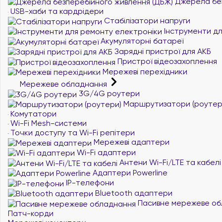
Джерела без
USB-хаби та кардрідери
Стабілізатори напруги
Інструменти дл
Акумуляторні батареї
Зарядні пристрої для АКБ
Пристрої відеозахоплення
Мережеві перехідники
Мережеве обладнання
3G/4G роутери
Маршрутизатори (роутер
Комутатори
Wi-Fi Mesh-системи
Точки доступу та Wi-Fi репітери
Мережеві адаптери
Wi-Fi адаптери
Антени Wi-Fi/LTE та кабелі
Адаптери Powerline
IP-телефони
Bluetooth адаптери
Пасивне мережеве об
Патч-корди