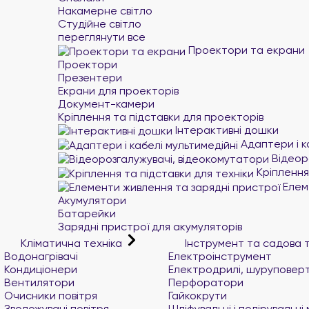
Накамерне світло
Студійне світло
переглянути все
Проектори та екрани
Проектори
Презентери
Екрани для проекторів
Документ-камери
Кріплення та підставки для проекторів
Інтерактивні дошки
Адаптери і к
Відеор
Кріплення 
Елеме
Акумулятори
Батарейки
Зарядні пристрої для акумуляторів
Кліматична техніка
Інструмент та садова 
Водонагрівачі
Електроінструмент
Кондиціонери
Електродрилі, шуруповер
Вентилятори
Перфоратори
Очисники повітря
Гайкокрути
Зволожувачі повітря
Шліфувальні і полірувальн