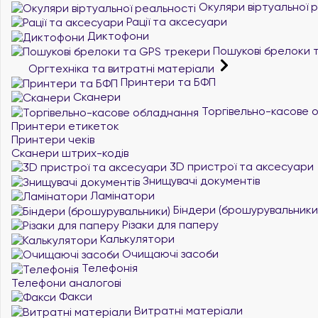
Окуляри віртуальної 
Рації та аксесуари
Диктофони
Пошукові брелоки 
Оргтехніка та витратні матеріали
Принтери та БФП
Сканери
Торгівельно-касове 
Принтери етикеток
Принтери чеків
Сканери штрих-кодів
3D пристрої та аксесуари
Знищувачі документів
Ламінатори
Біндери (брошурувальники
Різаки для паперу
Калькулятори
Очищаючі засоби
Телефонія
Телефони аналогові
Факси
Витратні матеріали