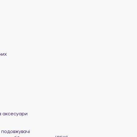
них
а аксесуари
 подовжувачі