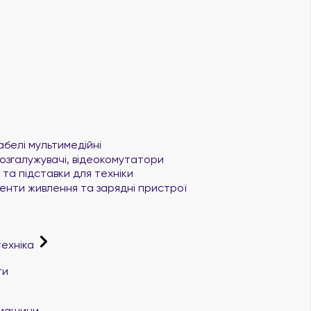
абелі мультимедійні
озгалужувачі, відеокомутатори
та підставки для техніки
нти живлення та зарядні пристрої
техніка
ти
і машини