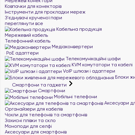
Мережеві конектори
Ковпачки для конекторів
Інструменти для прокладки мереж
З'єднувачі крученої пари
переглянути все
Кабельна продукція
Мережевий кабель
Телефонний кабель
Медіаконвертери
PoE адаптери
Телекомунікаційні шафи
KVM комутатори та кабелі
VoIP шлюзи і адаптери
Блоки жи
Смартфони та гаджети
Смартфони
Мобільні телефони
Аксесуари дл
Органайзери для кабелів
Чохли для телефонів та смартфонів
Захисні плівки та скло
Моноподи для селфі
Аксесуари для смартфонів