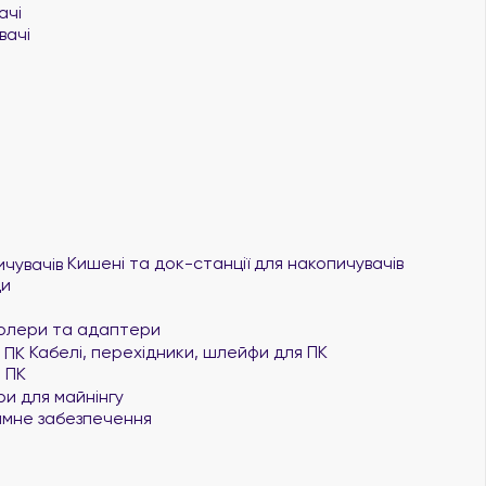
ачі
вачі
Кишені та док-станції для накопичувачів
ди
олери та адаптери
Кабелі, перехідники, шлейфи для ПК
 ПК
и для майнінгу
мне забезпечення