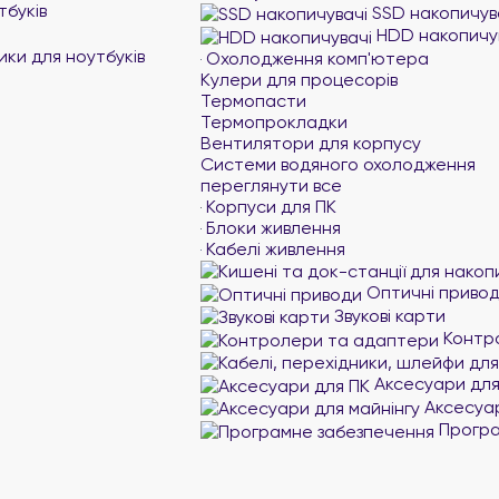
тбуків
SSD накопичув
HDD накопичу
ики для ноутбуків
Охолодження комп'ютера
Кулери для процесорів
Термопасти
Термопрокладки
Вентилятори для корпусу
Системи водяного охолодження
переглянути все
Корпуси для ПК
Блоки живлення
Кабелі живлення
Оптичні приво
Звукові карти
Контр
Аксесуари для
Аксесуар
Програ