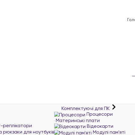
Гол
Комплектуючі для ПК
Процесори
Материнські плати
т-реплікатори
Відеокарти
а рюкзаки для ноутбуків
Модулі пам'яті