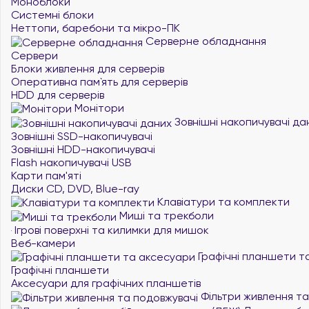
Моноблоки
Системні блоки
Неттопи, баребони та мікро-ПК
Серверне обладнання
Сервери
Блоки живлення для серверів
Оперативна пам`ять для серверів
HDD для серверів
Монітори
Зовнішні накопичувачі да
Зовнішні SSD-накопичувачі
Зовнішні HDD-накопичувачі
Flash накопичувачі USB
Карти пам'яті
Диски CD, DVD, Blue-ray
Клавіатури та комплекти
Миші та трекболи
Ігрові поверхні та килимки для мишок
Веб-камери
Графічні планшети т
Графічні планшети
Аксесуари для графічних планшетів
Фільтри живлення та