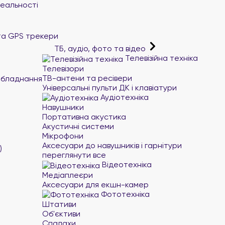
реальності
та GPS трекери
ТБ, аудіо, фото та відео
Телевізійна техніка
Телевізори
ТВ-антени та ресівери
обладнання
Універсальні пульти ДК і клавіатури
Аудіотехніка
Навушники
Портативна акустика
Акустичні системи
Мікрофони
Аксесуари до навушників і гарнітури
)
переглянути все
Відеотехніка
Медіаплеєри
Аксесуари для екшн-камер
Фототехніка
Штативи
Об'єктиви
Спалахи