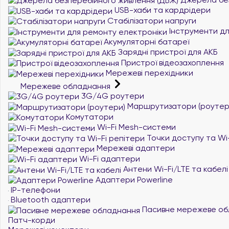
USB-хаби та кардрідери
Стабілізатори напруги
Інструменти дл
Акумуляторні батареї
Зарядні пристрої для АКБ
Пристрої відеозахоплення
Мережеві перехідники
Мережеве обладнання
3G/4G роутери
Маршрутизатори (роутер
Комутатори
Wi-Fi Mesh-системи
Точки доступу та Wi-
Мережеві адаптери
Wi-Fi адаптери
Антени Wi-Fi/LTE та кабелі
Адаптери Powerline
IP-телефони
Bluetooth адаптери
Пасивне мережеве об
Патч-корди