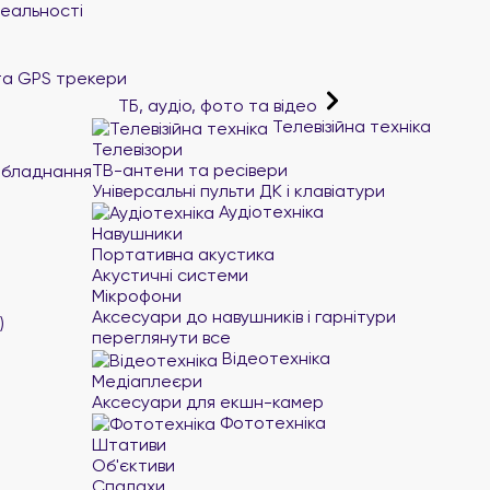
реальності
та GPS трекери
ТБ, аудіо, фото та відео
Телевізійна техніка
Телевізори
ТВ-антени та ресівери
обладнання
Універсальні пульти ДК і клавіатури
Аудіотехніка
Навушники
Портативна акустика
Акустичні системи
Мікрофони
Аксесуари до навушників і гарнітури
)
переглянути все
Відеотехніка
Медіаплеєри
Аксесуари для екшн-камер
Фототехніка
Штативи
Об'єктиви
Спалахи