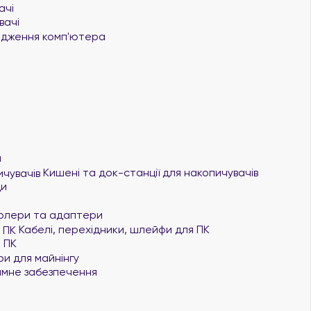
ачі
вачі
дження комп'ютера
я
Кишені та док-станції для накопичувачів
ди
олери та адаптери
Кабелі, перехідники, шлейфи для ПК
 ПК
и для майнінгу
мне забезпечення