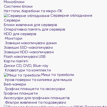
Моноблоки
Системні блоки
Неттопи, баребони та мікро-ПК
Серверне обладнання
Сервери
Блоки живлення для серверів
Оперативна пам`ять для серверів
HDD для серверів
Монітори
Зовнішні накопичувачі даних
Зовнішні SSD-накопичувачі
Зовнішні HDD-накопичувачі
Flash накопичувачі USB
Карти пам'яті
Диски CD, DVD, Blue-ray
Клавіатури та комплекти
Миші та трекболи
Ігрові поверхні та килимки для мишок
Веб-камери
Графічні планшети та аксесуари
Графічні планшети
Аксесуари для графічних планшетів
Фільтри живлення та подовжувачі
Джерела без