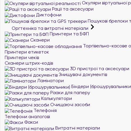
Окуляри віртуальної 
Рації та аксесуари
Диктофони
Пошукові брелоки 
Оргтехніка та витратні матеріали
Принтери та БФП
Сканери
Торгівельно-касове 
Принтери етикеток
Принтери чеків
Сканери штрих-кодів
3D пристрої та аксесуари
Знищувачі документів
Ламінатори
Біндери (брошурувальники
Різаки для паперу
Калькулятори
Очищаючі засоби
Телефонія
Телефони аналогові
Факси
Витратні матеріали