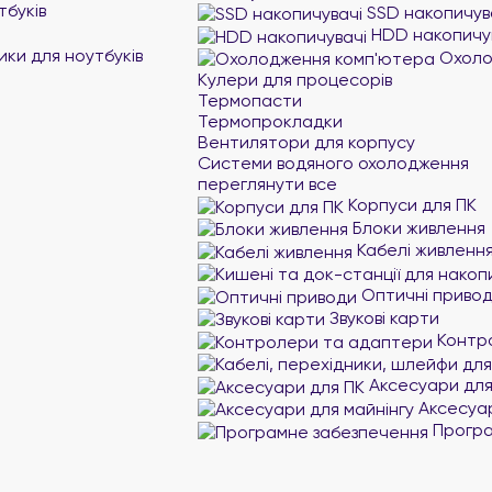
тбуків
SSD накопичув
HDD накопичу
ики для ноутбуків
Охоло
Кулери для процесорів
Термопасти
Термопрокладки
Вентилятори для корпусу
Системи водяного охолодження
переглянути все
Корпуси для ПК
Блоки живлення
Кабелі живленн
Оптичні приво
Звукові карти
Контр
Аксесуари для
Аксесуар
Програ