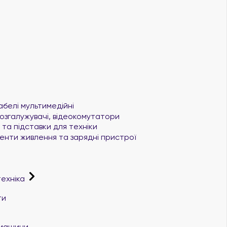
абелі мультимедійні
озгалужувачі, відеокомутатори
та підставки для техніки
нти живлення та зарядні пристрої
техніка
ти
і машини