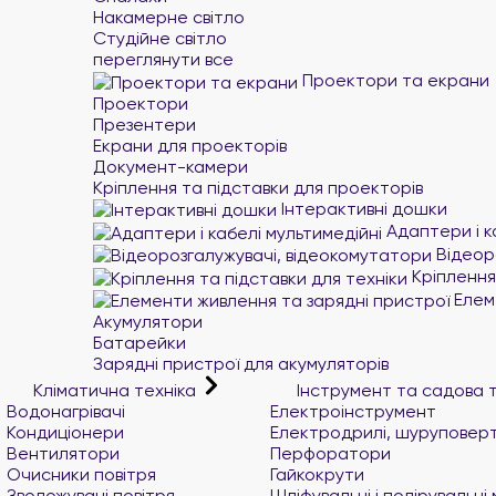
Накамерне світло
Студійне світло
переглянути все
Проектори та екрани
Проектори
Презентери
Екрани для проекторів
Документ-камери
Кріплення та підставки для проекторів
Інтерактивні дошки
Адаптери і к
Відеор
Кріплення 
Елеме
Акумулятори
Батарейки
Зарядні пристрої для акумуляторів
Кліматична техніка
Інструмент та садова 
Водонагрівачі
Електроінструмент
Кондиціонери
Електродрилі, шуруповер
Вентилятори
Перфоратори
Очисники повітря
Гайкокрути
Зволожувачі повітря
Шліфувальні і полірувальн