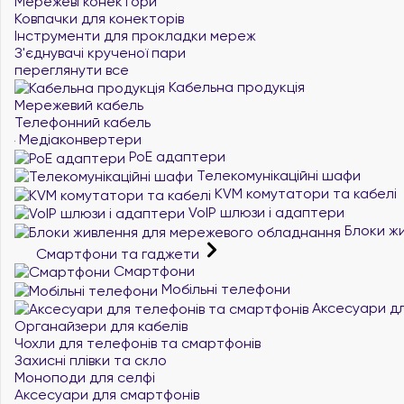
Мережеві конектори
Ковпачки для конекторів
Інструменти для прокладки мереж
З'єднувачі крученої пари
переглянути все
Кабельна продукція
Мережевий кабель
Телефонний кабель
Медіаконвертери
PoE адаптери
Телекомунікаційні шафи
KVM комутатори та кабелі
VoIP шлюзи і адаптери
Блоки жи
Смартфони та гаджети
Смартфони
Мобільні телефони
Аксесуари дл
Органайзери для кабелів
Чохли для телефонів та смартфонів
Захисні плівки та скло
Моноподи для селфі
Аксесуари для смартфонів