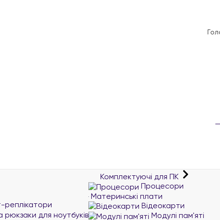
Гол
Комплектуючі для ПК
Процесори
Материнські плати
т-реплікатори
Відеокарти
а рюкзаки для ноутбуків
Модулі пам'яті