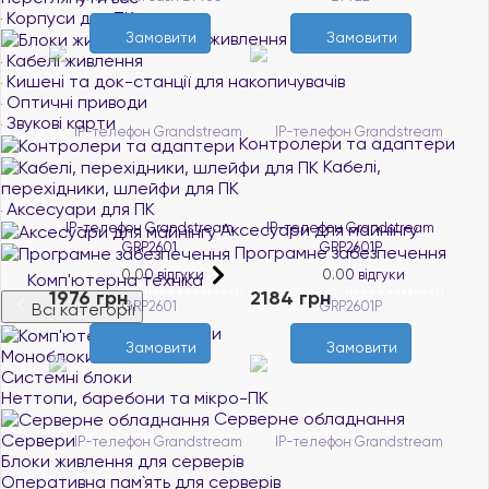
Корпуси для ПК
Блоки живлення
Замовити
Замовити
Кабелі живлення
Кишені та док-станції для накопичувачів
Оптичні приводи
Звукові карти
Контролери та адаптери
Кабелі,
перехідники, шлейфи для ПК
Аксесуари для ПК
IP-телефон Grandstream
Аксесуари для майнінгу
IP-телефон Grandstream
GRP2601
GRP2601P
Програмне забезпечення
0.0
0 відгуки
0.0
0 відгуки
Комп'ютерна техніка
Нема в наявності
Нема в наявності
1976 грн
2184 грн
Всі категорії
Комп'ютери
Замовити
Замовити
Моноблоки
Системні блоки
Неттопи, баребони та мікро-ПК
Серверне обладнання
Сервери
Блоки живлення для серверів
Оперативна пам`ять для серверів