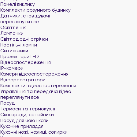
Панелі виклику
Комплекти розумного будинку
Датчики, сповіщувачі
переглянути все
Освітлення
Лампочки
Світлодіодні стрічки
Настільні лампи
Світильники
Прожектори LED
Відеоспостереження
IP-камери
Камери відеоспостереження
Відеореєстратори
Комплекти відеоспостереження
Управління та передача відео
переглянути все
Посуд
Термоси та термокухлі
Сковороди, сотейники
Посуд для чаю і кави
Кухонне приладдя
Кухонні ножі, ножиці, сокирки