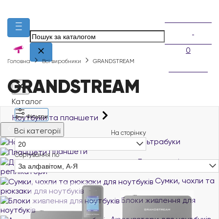
0
Головна
Всі виробники
GRANDSTREAM
GRANDSTREAM
Каталог
Ноутбуки та планшети
Фільтри
Всі категорії
На сторінку
Ноутбуки й ультрабуки
20
Планшети
Сортування по
Док-станції та порт-
За алфавітом, А-Я
реплікатори
Сумки, чохли та
рюкзаки для ноутбуків
Блоки живлення для
ноутбуків