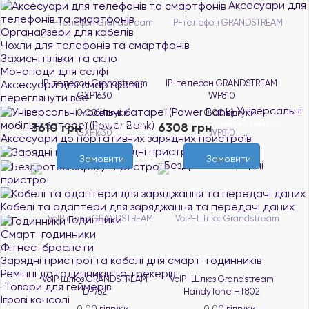
Аксесуари для
телефонів та смартфонів
Органайзери для кабелів
Чохли для телефонів та смартфонів
Захисні плівки та скло
Моноподи для селфі
Аксесуари для смартфонів
IP-телефон Grandstream
IP-телефон GRANDSTREAM
GXP1630
WP810
переглянути все
Універсальні
0.0
0 відгуки
0.0
0 відгуки
мобільні батареї (Power Bank)
Нема в наявності
Нема в наявності
3610 грн
6308 грн
Аксесуари до портативних зарядних пристроїв
Зарядні пристрої
Замовити
Замовити
Бездротові зарядні
пристрої
Кабелі та адаптери для заряджання та передачі даних
Годинники
Смарт-годинники
Фітнес-браслети
Зарядні пристрої та кабелі для смарт-годинників
Ремінці до годинників та трекерів
VoIP шлюз GRANDSTREAM
VoIP-Шлюз Grandstream
Товари для геймерів
DP752
HandyTone HT802
Ігрові консолі
0.0
0 відгуки
0.0
0 відгуки