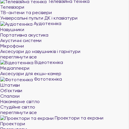
Телевізійна техніка
Телевізори
ТВ-антени та ресівери
Універсальні пульти ДК і клавіатури
Аудіотехніка
Навушники
Портативна акустика
Акустичні системи
Мікрофони
Аксесуари до навушників і гарнітури
переглянути все
Відеотехніка
Медіаплеєри
Аксесуари для екшн-камер
Фототехніка
Штативи
Об'єктиви
Спалахи
Накамерне світло
Студійне світло
переглянути все
Проектори та екрани
Проектори