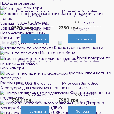
HDD для серверів
Монітори
IP-телефон Grandstream
IP-телефон Grandstream
Зовнішні накопичувачі
GRP2602
GRP2602P
даних
0.0
0 відгуки
0.0
0 відгуки
Зовнішні SSD-накопичувачі
Нема в наявності
Нема в наявності
2520 грн
2280 грн
Зовнішні HDD-накопичувачі
Flash накопичувачі USB
Карти пам'яті
Замовити
Замовити
Диски CD, DVD, Blue-ray
Клавіатури та комплекти
Миші та трекболи
Ігрові поверхні та
килимки для мишок
Веб-камери
Графічні планшети та
аксесуари
Графічні планшети
IP-телефон Grandstream
IP-телефон Grandstream
Аксесуари для графічних планшетів
GRP2603
GRP2615
Фільтри живлення та
0.0
0 відгуки
0.0
0 відгуки
подовжувачі
Нема в наявності
Нема в наявності
3360 грн
7980 грн
Джерела
безперебійного живлення (ДБЖ)
Замовити
Замовити
USB-хаби та кардрідери