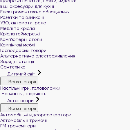
Кухарські лопатки, ложки, виделки
Інші аксесуари для кухні
Електромонтажне обладнання
Розетки та вимикачі
УЗО, автомати, реле
Меблі та крісла
Крісла геймерські
Комп'ютерні столи
Кемпінгові меблі
Господарські товари
Альтернативне електроживлення
Зарядні станції
Сантехніка
Дитячий світ
Всі категорії
Настільні ігри, головоломки
Навчання, творчість
Автотовари
Всі категорії
Автомобільні відеореєстратори
Автомобільні тримачі
FM трансмітери