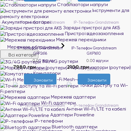
Стабілізатори напруги
Інструменти для
ремонту електроніки
Акумуляторні батареї
Зарядні пристрої для АКБ
Пристрої відеозахоплення
Мережеві перехідники
Мережеве обладнання
IP-телефон Grandstream
IP-Телефон Grandstream
GRP2616
GXP1610
Всі категорії
0.0
0 відгуки
3G/4G роутери
0.0
0 відгуки
Нема в наявності
Нема в наявності
7980 грн
2100 грн
Маршрутизатори (роутери)
Комутатори
Wi-Fi Mesh-системи
Замовити
Замовити
Точки доступу та Wi-
Fi репітери
Мережеві адаптери
Wi-Fi адаптери
Антени Wi-Fi/LTE та кабелі
Адаптери Powerline
IP-телефони
Bluetooth адаптери