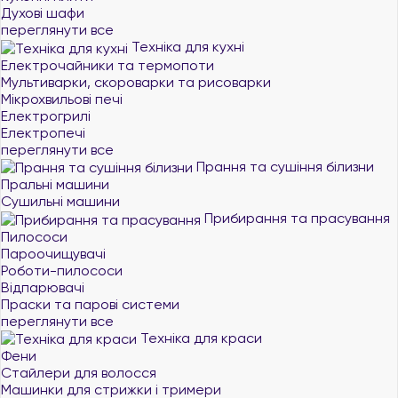
Духові шафи
переглянути все
Техніка для кухні
Електрочайники та термопоти
Мультиварки, скороварки та рисоварки
Мікрохвильові печі
Електрогрилі
Електропечі
переглянути все
Прання та сушіння білизни
Пральні машини
Сушильні машини
Прибирання та прасування
Пилососи
Пароочищувачі
Роботи-пилососи
Відпарювачі
Праски та парові системи
переглянути все
Техніка для краси
Фени
Стайлери для волосся
Машинки для стрижки і тримери