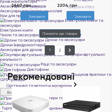
Ігрові маніпулятори
Нема в наявності
Нема в наявності
2660 грн
2204 грн
Аксесуари для геймерів
Аксесуари для ігрових консолей
Ігри для приставок і ПК
Замовити
Замовити
Електронні книги та
аксесуари
Електронні книги
Показати ще
товари
Чохли та аксесуари для електронних книг
Дрони та аксесуари
Дрони (квадрокоптери)
Аксесуари для дронів
1
2
Окуляри віртуальної
реальності
Рації та аксесуари
Диктофони
Рекомендовані
Пошукові брелоки та
GPS трекери
Оргтехніка та витратні матеріали
Всі категорії
Принтери та БФП
Сканери
Торгівельно-касове обладнання