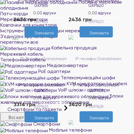
IP-телефон Grandstream
IP-телефон Grandstream
Пасивне мережеве
GXP1615
GXP1620
обладнання
Патч-корди
0.0
0 відгуки
0.0
0 відгуки
Нема в наявності
Нема в наявності
2436 грн
2436 грн
Мережеві конектори
Ковпачки для конекторів
Інструменти для прокладки мереж
Замовити
Замовити
З'єднувачі крученої пари
переглянути все
Кабельна продукція
Мережевий кабель
Телефонний кабель
Медіаконвертери
PoE адаптери
Телекомунікаційні шафи
KVM комутатори та кабелі
IP-Телефон Grandstream
IP-телефон Grandstream
VoIP шлюзи і адаптери
GXP1625
GXP1628
Блоки
0.0
0 відгуки
0.0
0 відгуки
живлення для мережевого обладнання
Нема в наявності
Нема в наявності
3314 грн
3420 грн
Смартфони та гаджети
Всі категорії
Замовити
Замовити
Смартфони
Мобільні телефони