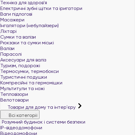
Техніка для здоров'я
Електричні зубні щітки та іригатори
Ваги підлогові
Масажери
Інгалятори (небулайзери)
Ліхтарі
Сумки та валізи
Рюкзаки та сумки міські
Валізи
Парасолі
Аксесуари для валіз
Туризм, подорожі
Термосумки, термобокси
Туристичні подушки
Компресійні та гермомішки
Мультитули та ножі
Тепловізори
Велотовари
Товари для дому та інтер'єру
Всі категорії
Розумний будинок і системи безпеки
IP-відеодомофони
Відеодомофони