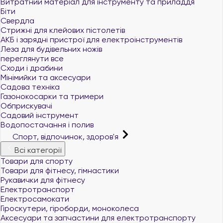
Витратний матеріал для інструменту та приладдя
Біти
Свердла
Стрижні для клейових пістолетів
АКБ і зарядні пристрої для електроінструментів
Леза для будівельних ножів
переглянути все
Сходи і драбини
Мінімийки та аксесуари
Садова техніка
Газонокосарки та тримери
Обприскувачі
Садовий інструмент
Водопостачання і полив
Спорт, відпочинок, здоров'я
Всі категорії
Товари для спорту
Товари для фітнесу, гімнастики
Рукавички для фітнесу
Електротранспорт
Електросамокати
Гіроскутери, гіроборди, моноколеса
Аксесуари та запчастини для електротранспорту