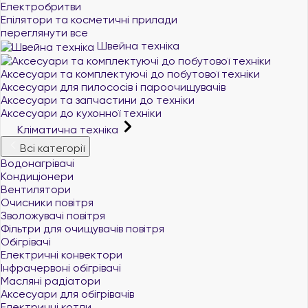
Електробритви
Епілятори та косметичні прилади
переглянути все
Швейна техніка
Аксесуари та комплектуючі до побутової техніки
Аксесуари для пилососів і пароочищувачів
Аксесуари та запчастини до техніки
Аксесуари до кухонної техніки
Кліматична техніка
Всі категорії
Водонагрівачі
Кондиціонери
Вентилятори
Очисники повітря
Зволожувачі повітря
Фільтри для очищувачів повітря
Обігрівачі
Електричні конвектори
Інфрачервоні обігрівачі
Масляні радіатори
Аксесуари для обігрівачів
Електричні котли