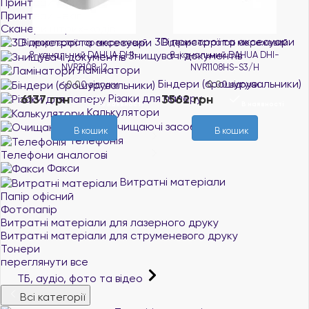
Принтери етикеток
Принтери чеків
Сканери штрих-кодів
3D пристрої та аксесуари
стратор мережевий
Відеореєстратор мережевий
IP-камера EZV
Знищувачі документів
льний DAHUA DHI-
8-канальний DAHUA DHI-
CV310-C0-
NVR2108-I2
NVR1108HS-S3/H
Ламінатори
0.0
0 
Біндери (брошурувальники)
0.0
0 відгуки
0.0
0 відгуки
4752 грн
Різаки для паперу
рн
3562 грн
В наявності
В наявності
Калькулятори
В к
Очищаючі засоби
В кошик
В кошик
Телефонія
Телефони аналогові
Факси
Витратні матеріали
Папір офісний
Фотопапір
Витратні матеріали для лазерного друку
Витратні матеріали для струменевого друку
Тонери
переглянути все
ТБ, аудіо, фото та відео
Всі категорії