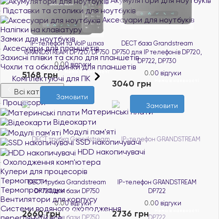
Акумулятори для ноутбуків
Підставки та столики для ноутбуків
Аксесуари для ноутбуків
Наліпки на клавіатуру
Замки для ноутбуків
IP-телефон та VoIP шлюз
DECT база Grandstream
Аксесуари для планшетів
GRANDSTREAM DP720/DP750
DP750 для IP телефонів DP720,
Захисні плівки та скло для планшетів
DP722, DP730
0.0
0 відгуки
Чохли та обкладинки для планшетів
Нема в наявності
5168 грн
0.0
0 відгуки
Комплектуючі для ПК
Нема в наявності
3040 грн
Всі категорії
Замовити
Процесори
Замовити
Материнські плати
Відеокарти
Модулі пам'яті
SSD накопичувачі
HDD накопичувачі
Охолодження комп'ютера
Кулери для процесорів
Термопасти
DECT трубка Grandstream
IP-телефон GRANDSTREAM
Термопрокладки
DP720 для бази DP750
DP722
Вентилятори для корпусу
0.0
0 відгуки
0.0
0 відгуки
Системи водяного охолодження
Нема в наявності
Нема в наявності
2660 грн
2736 грн
переглянути все