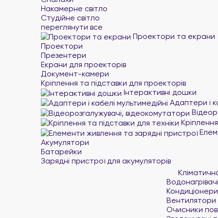
Накамерне світло
Студійне світло
переглянути все
Проектори та екрани
Проектори
Презентери
Екрани для проекторів
Документ-камери
Кріплення та підставки для проекторів
Інтерактивні дошки
Адаптери і к
Відеор
Кріплення 
Елеме
Акумулятори
Батарейки
Зарядні пристрої для акумуляторів
Кліматичн
Водонагрівач
Кондиціонери
Вентилятори
Очисники пов