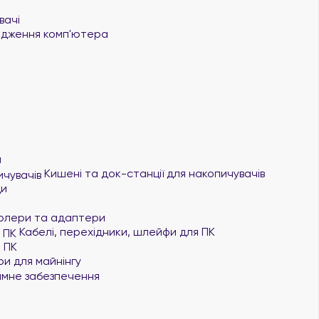
вачі
дження комп'ютера
я
Кишені та док-станції для накопичувачів
ди
олери та адаптери
Кабелі, перехідники, шлейфи для ПК
 ПК
и для майнінгу
мне забезпечення