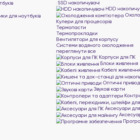
SSD накопичувачі
тбуків
HDD накопичу
Охоло
ики для ноутбуків
Кулери для процесорів
Термопасти
Термопрокладки
Вентилятори для корпусу
Системи водяного охолодження
переглянути все
Корпуси для ПК
Блоки живлення
Кабелі живленн
Оптичні приво
Звукові карти
Контр
Аксесуари для
Аксесуар
Програ