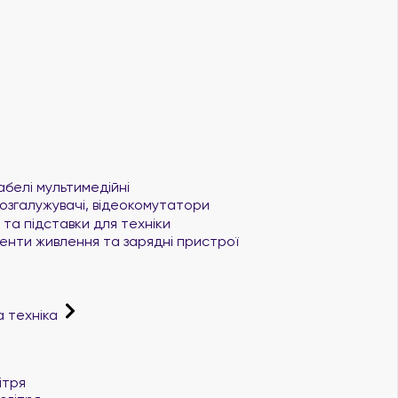
абелі мультимедійні
озгалужувачі, відеокомутатори
та підставки для техніки
нти живлення та зарядні пристрої
а техніка
і
ітря