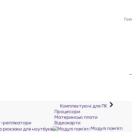
Гол
Комплектуючі для ПК
Процесори
Материнські плати
т-реплікатори
Відеокарти
Модулі пам'яті
а рюкзаки для ноутбуків