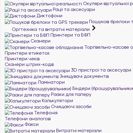
Окуляри віртуальної 
Рації та аксесуари
Диктофони
Пошукові брелоки 
Оргтехніка та витратні матеріали
Принтери та БФП
Сканери
Торгівельно-касове 
Принтери етикеток
Принтери чеків
Сканери штрих-кодів
3D пристрої та аксесуари
Знищувачі документів
Ламінатори
Біндери (брошурувальники
Різаки для паперу
Калькулятори
Очищаючі засоби
Телефонія
Телефони аналогові
Факси
Витратні матеріали