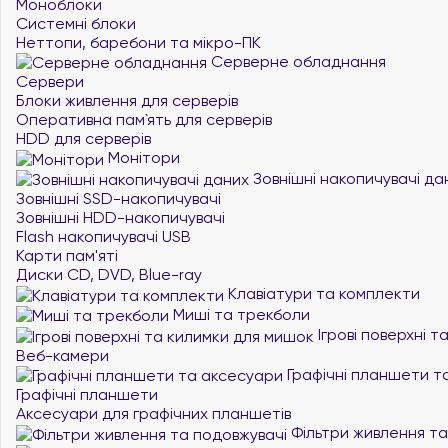
Моноблоки
Системні блоки
Неттопи, баребони та мікро-ПК
Серверне обладнання
Сервери
Блоки живлення для серверів
Оперативна пам`ять для серверів
HDD для серверів
Монітори
Зовнішні накопичувачі да
Зовнішні SSD-накопичувачі
Зовнішні HDD-накопичувачі
Flash накопичувачі USB
Карти пам'яті
Диски CD, DVD, Blue-ray
Клавіатури та комплекти
Миші та трекболи
Ігрові поверхні 
Веб-камери
Графічні планшети т
Графічні планшети
Аксесуари для графічних планшетів
Фільтри живлення та