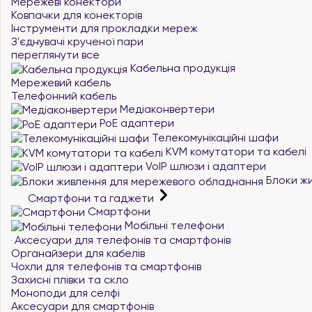
Мережеві конектори
Ковпачки для конекторів
Інструменти для прокладки мереж
З'єднувачі крученої пари
переглянути все
Кабельна продукція
Мережевий кабель
Телефонний кабель
Медіаконвертери
PoE адаптери
Телекомунікаційні шафи
KVM комутатори та кабелі
VoIP шлюзи і адаптери
Блоки жи
Смартфони та гаджети
Смартфони
Мобільні телефони
Аксесуари для телефонів та смартфонів
Органайзери для кабелів
Чохли для телефонів та смартфонів
Захисні плівки та скло
Моноподи для селфі
Аксесуари для смартфонів