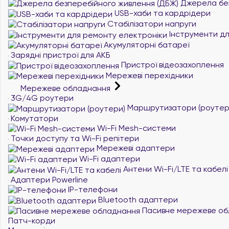
Джерела без
USB-хаби та кардрідери
Стабілізатори напруги
Інструменти дл
Акумуляторні батареї
Зарядні пристрої для АКБ
Пристрої відеозахоплення
Мережеві перехідники
Мережеве обладнання
3G/4G роутери
Маршрутизатори (роутер
Комутатори
Wi-Fi Mesh-системи
Точки доступу та Wi-Fi репітери
Мережеві адаптери
Wi-Fi адаптери
Антени Wi-Fi/LTE та кабелі
Адаптери Powerline
IP-телефони
Bluetooth адаптери
Пасивне мережеве об
Патч-корди