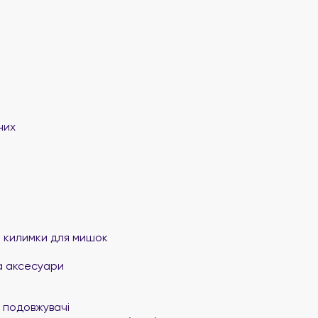
них
та килимки для мишок
а аксесуари
 подовжувачі