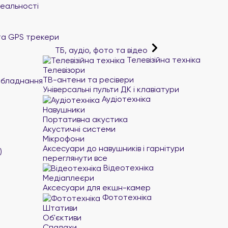
реальності
та GPS трекери
ТБ, аудіо, фото та відео
Телевізійна техніка
Телевізори
ТВ-антени та ресівери
обладнання
Універсальні пульти ДК і клавіатури
Аудіотехніка
Навушники
Портативна акустика
Акустичні системи
Мікрофони
Аксесуари до навушників і гарнітури
)
переглянути все
Відеотехніка
Медіаплеєри
Аксесуари для екшн-камер
Фототехніка
Штативи
Об'єктиви
Спалахи