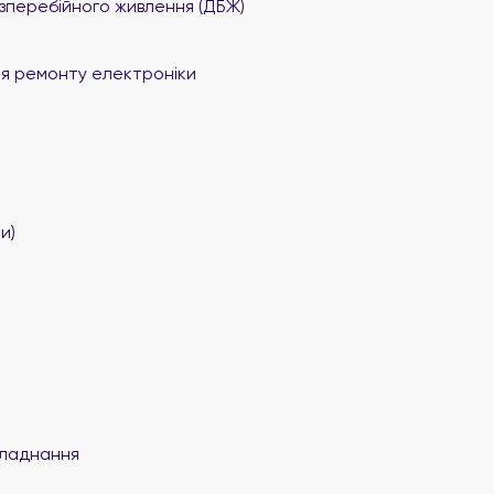
перебійного живлення (ДБЖ)
я ремонту електроніки
и)
ладнання