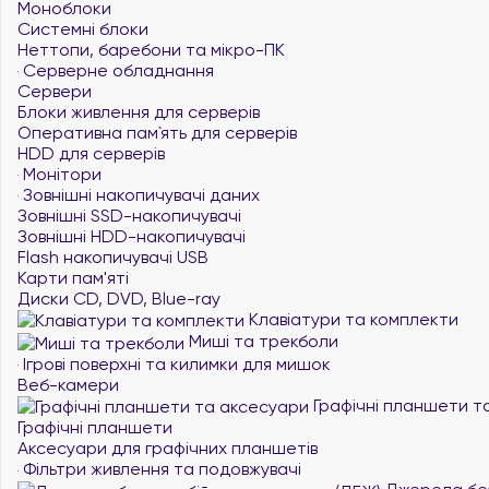
Моноблоки
Системні блоки
Неттопи, баребони та мікро-ПК
Серверне обладнання
Сервери
Блоки живлення для серверів
Оперативна пам`ять для серверів
HDD для серверів
Монітори
Зовнішні накопичувачі даних
Зовнішні SSD-накопичувачі
Зовнішні HDD-накопичувачі
Flash накопичувачі USB
Карти пам'яті
Диски CD, DVD, Blue-ray
Клавіатури та комплекти
Миші та трекболи
Ігрові поверхні та килимки для мишок
Веб-камери
Графічні планшети т
Графічні планшети
Аксесуари для графічних планшетів
Фільтри живлення та подовжувачі