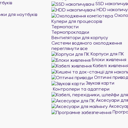
тбуків
SSD накопичув
HDD накопичу
ики для ноутбуків
Охоло
Кулери для процесорів
Термопасти
Термопрокладки
Вентилятори для корпусу
Системи водяного охолодження
переглянути все
Корпуси для ПК
Блоки живлення
Кабелі живленн
Оптичні приво
Звукові карти
Контролери та адаптери
Аксесуари для
Аксесуар
Програ