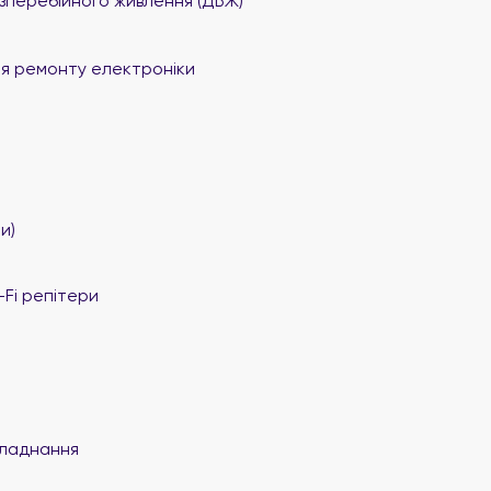
перебійного живлення (ДБЖ)
я ремонту електроніки
и)
Fi репітери
ладнання