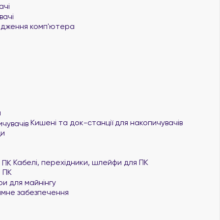
ачі
вачі
дження комп'ютера
я
Кишені та док-станції для накопичувачів
ди
Кабелі, перехідники, шлейфи для ПК
 ПК
и для майнінгу
мне забезпечення