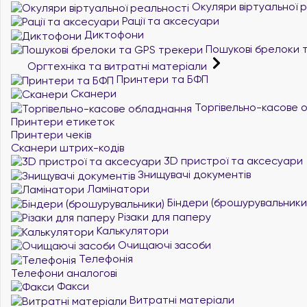
Окуляри віртуальної 
Рації та аксесуари
Диктофони
Пошукові брелоки 
Оргтехніка та витратні матеріали
Принтери та БФП
Сканери
Торгівельно-касове 
Принтери етикеток
Принтери чеків
Сканери штрих-кодів
3D пристрої та аксесуари
Знищувачі документів
Ламінатори
Біндери (брошурувальники
Різаки для паперу
Калькулятори
Очищаючі засоби
Телефонія
Телефони аналогові
Факси
Витратні матеріали