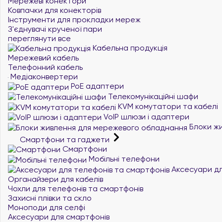
Мережеві конектори
Ковпачки для конекторів
Інструменти для прокладки мереж
З'єднувачі крученої пари
переглянути все
Кабельна продукція
Мережевий кабель
Телефонний кабель
Медіаконвертери
PoE адаптери
Телекомунікаційні шафи
KVM комутатори та кабелі
VoIP шлюзи і адаптери
Блоки жи
Смартфони та гаджети
Смартфони
Мобільні телефони
Аксесуари дл
Органайзери для кабелів
Чохли для телефонів та смартфонів
Захисні плівки та скло
Моноподи для селфі
Аксесуари для смартфонів