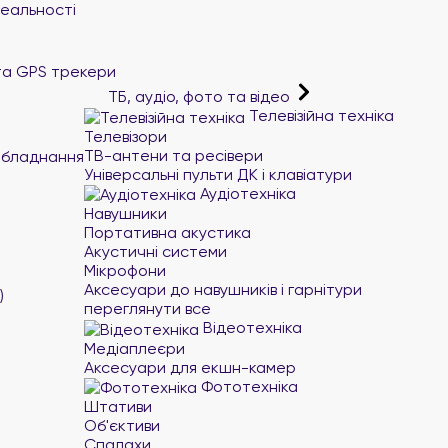
реальності
та GPS трекери
ТБ, аудіо, фото та відео
Телевізійна техніка
Телевізори
ТВ-антени та ресівери
обладнання
Універсальні пульти ДК і клавіатури
Аудіотехніка
Навушники
Портативна акустика
Акустичні системи
Мікрофони
Аксесуари до навушників і гарнітури
)
переглянути все
Відеотехніка
Медіаплеєри
Аксесуари для екшн-камер
Фототехніка
Штативи
Об'єктиви
Спалахи