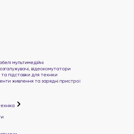
абелі мультимедійні
озгалужувачі, відеокомутатори
та підставки для техніки
нти живлення та зарядні пристрої
техніка
ти
і машини