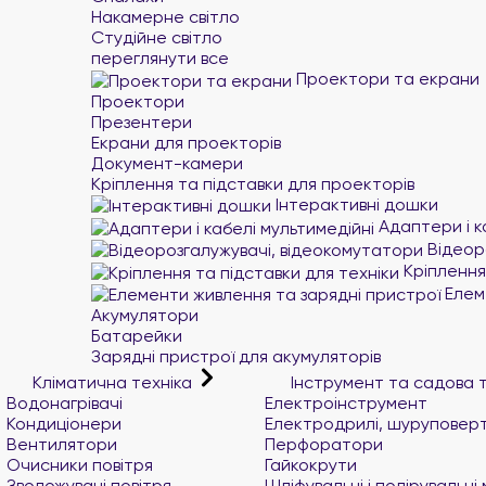
Накамерне світло
Студійне світло
переглянути все
Проектори та екрани
Проектори
Презентери
Екрани для проекторів
Документ-камери
Кріплення та підставки для проекторів
Інтерактивні дошки
Адаптери і к
Відеор
Кріплення 
Елеме
Акумулятори
Батарейки
Зарядні пристрої для акумуляторів
Кліматична техніка
Інструмент та садова 
Водонагрівачі
Електроінструмент
Кондиціонери
Електродрилі, шуруповер
Вентилятори
Перфоратори
Очисники повітря
Гайкокрути
Зволожувачі повітря
Шліфувальні і полірувальн