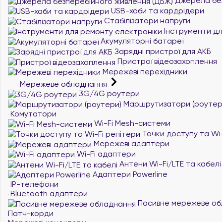
Джерела без
USB-хаби та кардрідери
Стабілізатори напруги
Інструменти дл
Акумуляторні батареї
Зарядні пристрої для АКБ
Пристрої відеозахоплення
Мережеві перехідники
Мережеве обладнання
3G/4G роутери
Маршрутизатори (роутер
Комутатори
Wi-Fi Mesh-системи
Точки доступу та Wi-
Мережеві адаптери
Wi-Fi адаптери
Антени Wi-Fi/LTE та кабелі
Адаптери Powerline
IP-телефони
Bluetooth адаптери
Пасивне мережеве об
Патч-корди