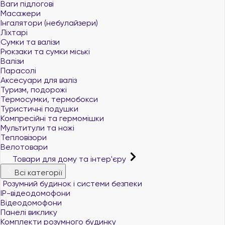
Ваги підлогові
Масажери
Інгалятори (небулайзери)
Ліхтарі
Сумки та валізи
Рюкзаки та сумки міські
Валізи
Парасолі
Аксесуари для валіз
Туризм, подорожі
Термосумки, термобокси
Туристичні подушки
Компресійні та гермомішки
Мультитули та ножі
Тепловізори
Велотовари
Товари для дому та інтер'єру
Всі категорії
Розумний будинок і системи безпеки
IP-відеодомофони
Відеодомофони
Панелі виклику
Комплекти розумного будинку