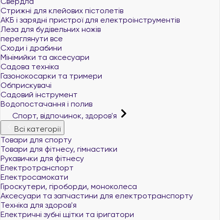
Свердла
Стрижні для клейових пістолетів
АКБ і зарядні пристрої для електроінструментів
Леза для будівельних ножів
переглянути все
Сходи і драбини
Мінімийки та аксесуари
Садова техніка
Газонокосарки та тримери
Обприскувачі
Садовий інструмент
Водопостачання і полив
Спорт, відпочинок, здоров'я
Всі категорії
Товари для спорту
Товари для фітнесу, гімнастики
Рукавички для фітнесу
Електротранспорт
Електросамокати
Гіроскутери, гіроборди, моноколеса
Аксесуари та запчастини для електротранспорту
Техніка для здоров'я
Електричні зубні щітки та іригатори