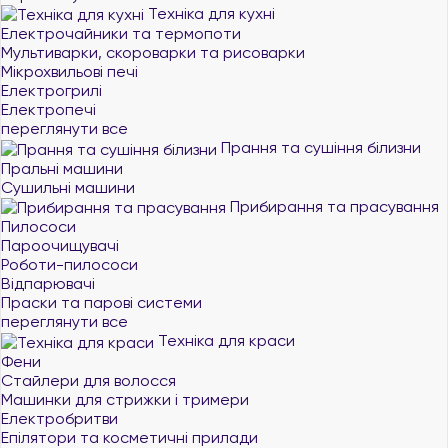
Техніка для кухні
Електрочайники та термопоти
Мультиварки, скороварки та рисоварки
Мікрохвильові печі
Електрогрилі
Електропечі
переглянути все
Прання та сушіння білизни
Пральні машини
Сушильні машини
Прибирання та прасування
Пилососи
Пароочищувачі
Роботи-пилососи
Відпарювачі
Праски та парові системи
переглянути все
Техніка для краси
Фени
Стайлери для волосся
Машинки для стрижки і тримери
Електробритви
Епілятори та косметичні прилади