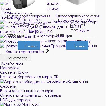
Кабелі живлення
Кишені та док-станції для накопичувачів
Оптичні приводи
ння
Відеореєстратор мережевий
IP-камера IMOU Cruiser 2 5MP
Звукові карти
8-канальний DAHUA DHI-
(IPC-GS7EP-5M0WE)
Контролери та адаптери
NVR2108-I2
Кабелі,
0.0
0 відгуки
0.0
0 відгуки
3611 грн
перехідники, шлейфи для ПК
В наявності
6137 грн
Аксесуари для ПК
ті
В наявності
Аксесуари для майнінгу
В кошик
Програмне забезпечення
В кошик
Комп'ютерна техніка
Всі категорії
Комп'ютери
Моноблоки
Системні блоки
Неттопи, баребони та мікро-ПК
Серверне обладнання
Сервери
Блоки живлення для серверів
Оперативна пам`ять для серверів
HDD для серверів
Монітори