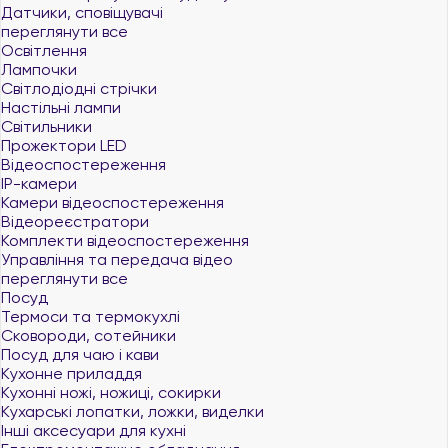
Датчики, сповіщувачі
переглянути все
Освітлення
Лампочки
Світлодіодні стрічки
Настільні лампи
Світильники
Прожектори LED
Відеоспостереження
IP-камери
Камери відеоспостереження
Відеореєстратори
Комплекти відеоспостереження
Управління та передача відео
переглянути все
Посуд
Термоси та термокухлі
Сковороди, сотейники
Посуд для чаю і кави
Кухонне приладдя
Кухонні ножі, ножиці, сокирки
Кухарські лопатки, ложки, виделки
Інші аксесуари для кухні