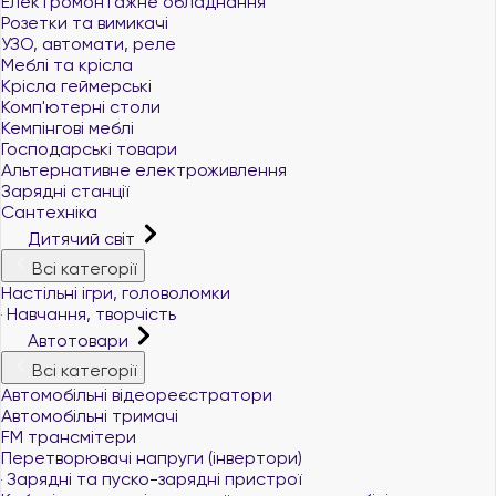
Електромонтажне обладнання
Розетки та вимикачі
УЗО, автомати, реле
Меблі та крісла
Крісла геймерські
Комп'ютерні столи
Кемпінгові меблі
Господарські товари
Альтернативне електроживлення
Зарядні станції
Сантехніка
Дитячий світ
Всі категорії
Настільні ігри, головоломки
Навчання, творчість
Автотовари
Всі категорії
Автомобільні відеореєстратори
Автомобільні тримачі
FM трансмітери
Перетворювачі напруги (інвертори)
Зарядні та пуско-зарядні пристрої