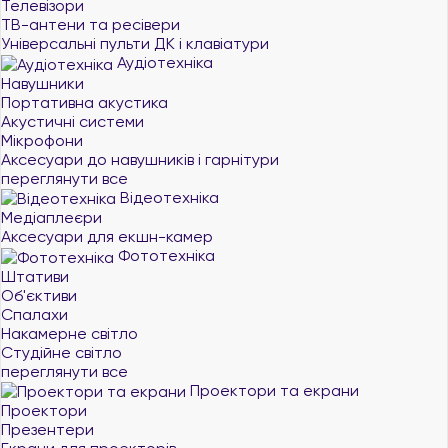
Телевізори
ТВ-антени та ресівери
Універсальні пульти ДК і клавіатури
Аудіотехніка
Навушники
Портативна акустика
Акустичні системи
Мікрофони
Аксесуари до навушників і гарнітури
переглянути все
Відеотехніка
Медіаплеєри
Аксесуари для екшн-камер
Фототехніка
Штативи
Об'єктиви
Спалахи
Накамерне світло
Студійне світло
переглянути все
Проектори та екрани
Проектори
Презентери