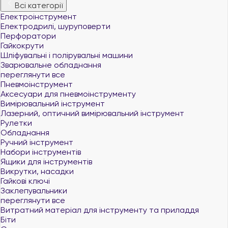
Всі категорії
Електроінструмент
Електродрилі, шуруповерти
Перфоратори
Гайкокрути
Шліфувальні і полірувальні машини
Зварювальне обладнання
переглянути все
Пневмоінструмент
Аксесуари для пневмоінструменту
Вимірювальний інструмент
Лазерний, оптичний вимірювальний інструмент
Рулетки
Обладнання
Ручний інструмент
Набори інструментів
Ящики для інструментів
Викрутки, насадки
Гайкові ключі
Заклепувальники
переглянути все
Витратний матеріал для інструменту та приладдя
Біти