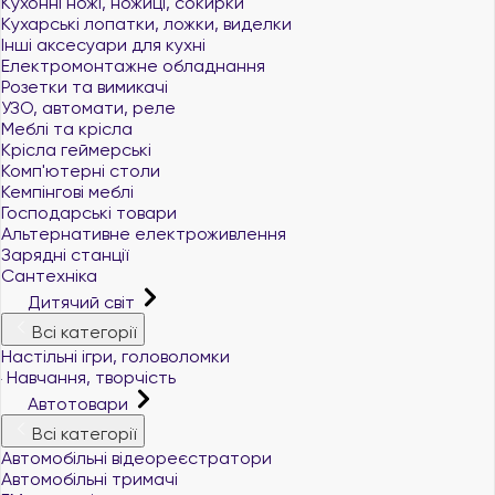
Кухонні ножі, ножиці, сокирки
Кухарські лопатки, ложки, виделки
Інші аксесуари для кухні
Електромонтажне обладнання
Розетки та вимикачі
УЗО, автомати, реле
Меблі та крісла
Крісла геймерські
Комп'ютерні столи
Кемпінгові меблі
Господарські товари
Альтернативне електроживлення
Зарядні станції
Сантехніка
Дитячий світ
Всі категорії
Настільні ігри, головоломки
Навчання, творчість
Автотовари
Всі категорії
Автомобільні відеореєстратори
Автомобільні тримачі