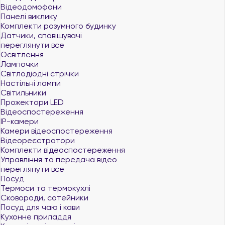
Відеодомофони
Панелі виклику
Комплекти розумного будинку
Датчики, сповіщувачі
переглянути все
Освітлення
Лампочки
Світлодіодні стрічки
Настільні лампи
Світильники
Прожектори LED
Відеоспостереження
IP-камери
Камери відеоспостереження
Відеореєстратори
Комплекти відеоспостереження
Управління та передача відео
переглянути все
Посуд
Термоси та термокухлі
Сковороди, сотейники
Посуд для чаю і кави
Кухонне приладдя