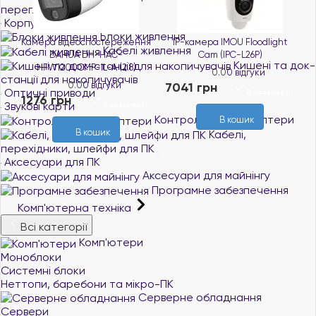
переглянути все
Корпуси для ПК
Блоки живлення
ра відеоспостереження
IP-камера IMOU Floodlight
IP-камера 
Кабелі живлення
DAHUA DH-HAC-
Cam (IPC-L26P)
(IPC-
Кишені та док-
FW1200CMP-IL-A (2.8)
0.0
0 відгуки
станції для накопичувачів
0.0
0 відгуки
7041 грн
3611 грн
Оптичні приводи
В наявності
6 грн
Звукові карти
В наявності
Контролери та адаптери
В кошик
В кошик
Кабелі,
перехідники, шлейфи для ПК
Аксесуари для ПК
Аксесуари для майнінгу
Програмне забезпечення
Комп'ютерна техніка
Всі категорії
Комп'ютери
Моноблоки
Системні блоки
Неттопи, баребони та мікро-ПК
Серверне обладнання
Сервери