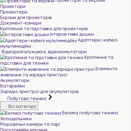
Проектори та екрани
Проектори
Презентери
Екрани для проекторів
Документ-камери
Кріплення та підставки для проекторів
Інтерактивні дошки
Адаптери і кабелі
мультимедійні
Відеорозгалужувачі, відеокомутатори
Кріплення та
підставки для техніки
Елементи
живлення та зарядні пристрої
Акумулятори
Батарейки
Зарядні пристрої для акумуляторів
Побутова техніка
Всі категорії
Велика побутова техніка
Холодильники
Морозильні камери та ларі
Посудомийні машини