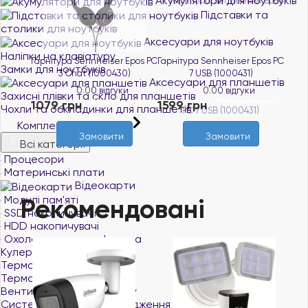
Акумулятори для ноутбуків
Підставки та
столики для ноутбуків
Аксесуари для ноутбуків
Наліпки на клавіатуру
Гарнітура Sennheiser Epos PC
Гарнітура Sennheiser Epos PC
Замки для ноутбуків
3 Chat (1000430)
7 USB (1000431)
Аксесуари для планшетів
0.0
0 відгуки
0.0
0 відгуки
Захисні плівки та скло для планшетів
Нема в наявності
Нема в наявності
1079 грн
1599 грн
Чохли та обкладинки для планшетів
Комплектуючі для ПК
Замовити
Замовити
Всі категорії
Процесори
Материнські плати
Відеокарти
Модулі пам'яті
Рекомендовані
SSD накопичувачі
HDD накопичувачі
Охолодження комп'ютера
Кулери для процесорів
Термопасти
Термопрокладки
Вентилятори для корпусу
Системи водяного охолодження