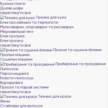
Кухонні плити
Духові шафи
переглянути все
Техніка для кухні
Електрочайники та термопоти
Мультиварки, скороварки та рисоварки
Мікрохвильові печі
Електрогрилі
Електропечі
переглянути все
Прання та сушіння білизни
Пральні машини
Сушильні машини
Прибирання та прасування
Пилососи
Пароочищувачі
Роботи-пилососи
Відпарювачі
Праски та парові системи
переглянути все
Техніка для краси
Фени
Стайлери для волосся