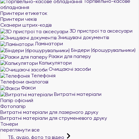
Торгівельно-касове
обладнання
Принтери етикеток
Принтери чеків
Сканери штрих-кодів
3D пристрої та аксесуари
Знищувачі документів
Ламінатори
Біндери (брошурувальники)
Різаки для паперу
Калькулятори
Очищаючі засоби
Телефонія
Телефони аналогові
Факси
Витратні матеріали
Папір офісний
Фотопапір
Витратні матеріали для лазерного друку
Витратні матеріали для струменевого друку
Тонери
переглянути все
ТБ, аудіо, фото та відео