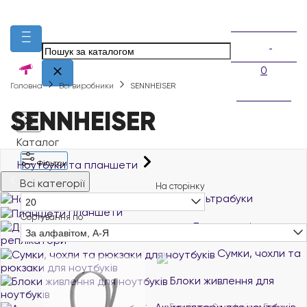
0
Головна
Всі виробники
SENNHEISER
SENNHEISER
Каталог
Ноутбуки та планшети
Фільтри
Всі категорії
На сторінку
Ноутбуки й ультрабуки
20
Планшети
Сортування по
Док-станції та порт-
За алфавітом, А-Я
реплікатори
Сумки, чохли та
рюкзаки для ноутбуків
Блоки живлення для
ноутбуків