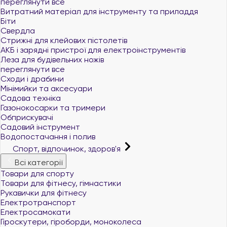
переглянути все
Витратний матеріал для інструменту та приладдя
Біти
Свердла
Стрижні для клейових пістолетів
АКБ і зарядні пристрої для електроінструментів
Леза для будівельних ножів
переглянути все
Сходи і драбини
Мінімийки та аксесуари
Садова техніка
Газонокосарки та тримери
Обприскувачі
Садовий інструмент
Водопостачання і полив
Спорт, відпочинок, здоров'я
Всі категорії
Товари для спорту
Товари для фітнесу, гімнастики
Рукавички для фітнесу
Електротранспорт
Електросамокати
Гіроскутери, гіроборди, моноколеса