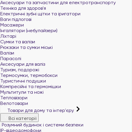
Аксесуари та запчастини для електротранспорту
Техніка для здоров'я
Електричні зубні щітки та іригатори
Ваги підлогові
Масажери
Інгалятори (небулайзери)
Ліхтарі
Сумки та валізи
Рюкзаки та сумки міські
Валізи
Парасолі
Аксесуари для валіз
Туризм, подорожі
Термосумки, термобокси
Туристичні подушки
Компресійні та гермомішки
Мультитули та ножі
Тепловізори
Велотовари
Товари для дому та інтер'єру
Всі категорії
Розумний будинок і системи безпеки
IP-відеодомофони