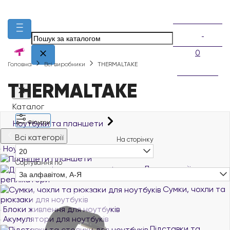
0
Головна
Всі виробники
THERMALTAKE
THERMALTAKE
Каталог
Ноутбуки та планшети
Фільтри
Всі категорії
На сторінку
Ноутбуки й ультрабуки
20
Планшети
Сортування по
Док-станції та порт-
За алфавітом, А-Я
реплікатори
Сумки, чохли та
рюкзаки для ноутбуків
Блоки живлення для ноутбуків
Акумулятори для ноутбуків
Підставки та