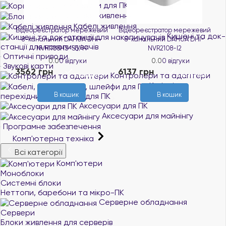
Корпуси для ПК
Блоки живлення
Кабелі живлення
Відеореєстратор мережевий
Відеореєстратор мережевий
Кишені та док-
8-канальний DAHUA DHI-
8-канальний DAHUA DHI-
станції для накопичувачів
NVR1108HS-S3/H
NVR2108-I2
Оптичні приводи
0.0
0 відгуки
0.0
0 відгуки
5
Звукові карти
і
3562 грн
6137 грн
Контролери та адаптери
В наявності
В наявності
Кабелі,
В кошик
В кошик
перехідники, шлейфи для ПК
Аксесуари для ПК
Аксесуари для майнінгу
Програмне забезпечення
Комп'ютерна техніка
Всі категорії
Комп'ютери
Моноблоки
Системні блоки
Неттопи, баребони та мікро-ПК
Серверне обладнання
Сервери
Блоки живлення для серверів