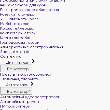
Кухарські лопатки, ложки, виделки
Інші аксесуари для кухні
Електромонтажне обладнання
Розетки та вимикачі
УЗО, автомати, реле
Меблі та крісла
Крісла геймерські
Комп'ютерні столи
Кемпінгові меблі
Господарські товари
Альтернативне електроживлення
Зарядні станції
Сантехніка
Дитячий світ
Всі категорії
Настільні ігри, головоломки
Навчання, творчість
Автотовари
Всі категорії
Автомобільні відеореєстратори
Автомобільні тримачі
FM трансмітери