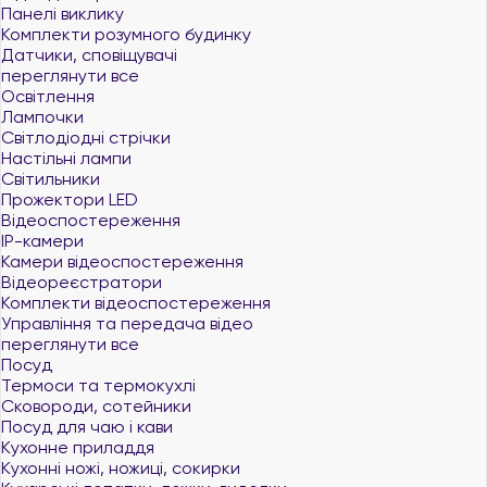
Панелі виклику
Комплекти розумного будинку
Датчики, сповіщувачі
переглянути все
Освітлення
Лампочки
Світлодіодні стрічки
Настільні лампи
Світильники
Прожектори LED
Відеоспостереження
IP-камери
Камери відеоспостереження
Відеореєстратори
Комплекти відеоспостереження
Управління та передача відео
переглянути все
Посуд
Термоси та термокухлі
Сковороди, сотейники
Посуд для чаю і кави
Кухонне приладдя
Кухонні ножі, ножиці, сокирки