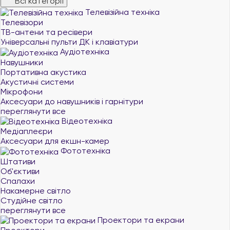
Всі категорії
Телевізійна техніка
Телевізори
ТВ-антени та ресівери
Універсальні пульти ДК і клавіатури
Аудіотехніка
Навушники
Портативна акустика
Акустичні системи
Мікрофони
Аксесуари до навушників і гарнітури
переглянути все
Відеотехніка
Медіаплеєри
Аксесуари для екшн-камер
Фототехніка
Штативи
Об'єктиви
Спалахи
Накамерне світло
Студійне світло
переглянути все
Проектори та екрани