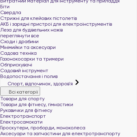
Витратний матеріал для інструменту та приладдя
Біти
Свердла
Стрижні для клейових пістолетів
АКБ і зарядні пристрої для електроінструментів
Леза для будівельних ножів
переглянути все
Сходи і драбини
Мінімийки та аксесуари
Садова техніка
Газонокосарки та тримери
Обприскувачі
Садовий інструмент
Водопостачання і полив
Спорт, відпочинок, здоров'я
Всі категорії
Товари для спорту
Товари для фітнесу, гімнастики
Рукавички для фітнесу
Електротранспорт
Електросамокати
Гіроскутери, гіроборди, моноколеса
Аксесуари та запчастини для електротранспорту