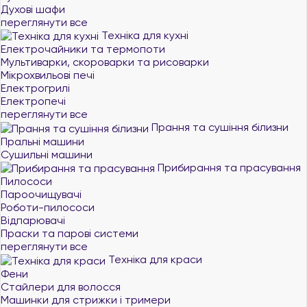
Духові шафи
переглянути все
Техніка для кухні
Електрочайники та термопоти
Мультиварки, скороварки та рисоварки
Мікрохвильові печі
Електрогрилі
Електропечі
переглянути все
Прання та сушіння білизни
Пральні машини
Сушильні машини
Прибирання та прасування
Пилососи
Пароочищувачі
Роботи-пилососи
Відпарювачі
Праски та парові системи
переглянути все
Техніка для краси
Фени
Стайлери для волосся
Машинки для стрижки і тримери