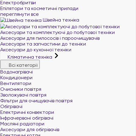
Електробритви
Епілятори та косметичні прилади
переглянути все
Швейна техніка
Аксесуари та комплектуючі до побутової техніки
Аксесуари для пилососів і пароочищувачів
Аксесуари та запчастини до техніки
Аксесуари до кухонної техніки
Кліматична техніка
Всі категорії
Водонагрівачі
Кондиціонери
Вентилятори
Очисники повітря
Зволожувачі повітря
Фільтри для очищувачів повітря
Обігрівачі
Електричні конвектори
Інфрачервоні обігрівачі
Масляні радіатори
Аксесуари для обігрівачів
Електричні котли