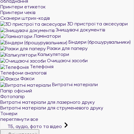
обладнання
Принтери етикеток
Принтери чеків
Сканери штрих-кодів
3D пристрої та аксесуари
Знищувачі документів
Ламінатори
Біндери (брошурувальники)
Різаки для паперу
Калькулятори
Очищаючі засоби
Телефонія
Телефони аналогові
Факси
Витратні матеріали
Папір офісний
Фотопапір
Витратні матеріали для лазерного друку
Витратні матеріали для струменевого друку
Тонери
переглянути все
ТБ, аудіо, фото та відео