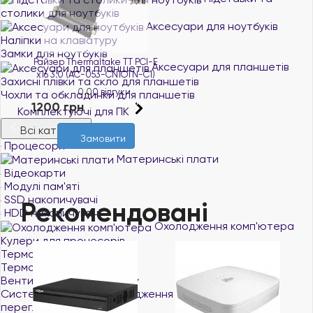
столики для ноутбуків
Аксесуари для ноутбуків
Наліпки на клавіатуру
Замки для ноутбуків
Райзер Thermaltake TT PCI-E
Аксесуари для планшетів
x16 3.0 (AC-053-CN1OTN-C1)
Захисні плівки та скло для планшетів
0.0
0 відгуки
Чохли та обкладинки для планшетів
Нема в наявності
1200 грн
Комплектуючі для ПК
Всі категорії
Замовити
Процесори
Материнські плати
Відеокарти
Модулі пам'яті
SSD накопичувачі
Рекомендовані
HDD накопичувачі
Охолодження комп'ютера
Кулери для процесорів
Термопасти
Термопрокладки
Вентилятори для корпусу
Системи водяного охолодження
переглянути все