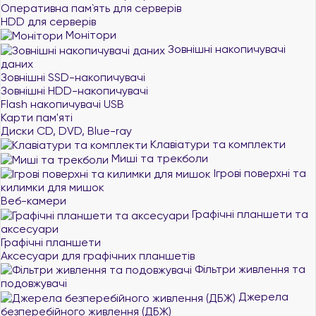
Оперативна пам`ять для серверів
HDD для серверів
Монітори
Зовнішні накопичувачі
даних
Зовнішні SSD-накопичувачі
Зовнішні HDD-накопичувачі
Flash накопичувачі USB
Карти пам'яті
Диски CD, DVD, Blue-ray
Клавіатури та комплекти
Миші та трекболи
Ігрові поверхні та
килимки для мишок
Веб-камери
Графічні планшети та
аксесуари
Графічні планшети
Аксесуари для графічних планшетів
Фільтри живлення та
подовжувачі
Джерела
безперебійного живлення (ДБЖ)