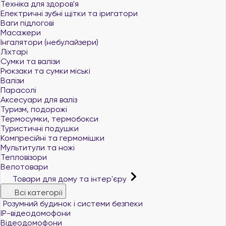
Техніка для здоров'я
Електричні зубні щітки та іригатори
Ваги підлогові
Масажери
Інгалятори (небулайзери)
Ліхтарі
Сумки та валізи
Рюкзаки та сумки міські
Валізи
Парасолі
Аксесуари для валіз
Туризм, подорожі
Термосумки, термобокси
Туристичні подушки
Компресійні та гермомішки
Мультитули та ножі
Тепловізори
Велотовари
Товари для дому та інтер'єру
Всі категорії
Розумний будинок і системи безпеки
IP-відеодомофони
Відеодомофони