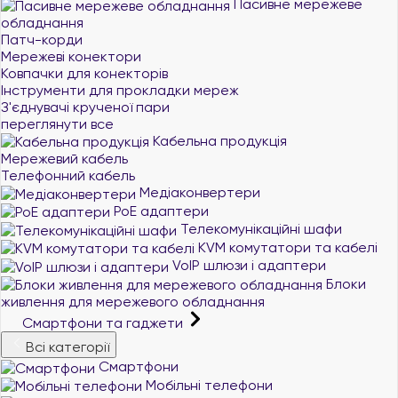
Пасивне мережеве
обладнання
Патч-корди
Мережеві конектори
Ковпачки для конекторів
Інструменти для прокладки мереж
З'єднувачі крученої пари
переглянути все
Кабельна продукція
Мережевий кабель
Телефонний кабель
Медіаконвертери
PoE адаптери
Телекомунікаційні шафи
KVM комутатори та кабелі
VoIP шлюзи і адаптери
Блоки
живлення для мережевого обладнання
Смартфони та гаджети
Всі категорії
Смартфони
Мобільні телефони